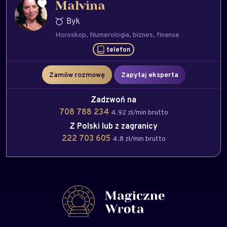
Malvina
Byk
Horoskop
Numerologia
biznes
finanse
telefon
Zamów rozmowę
Zapytaj eksperta
Zadzwoń na
708 788 234
4.92 zł/min brutto
Z Polski lub z zagranicy
222 703 605
4.8 zł/min brutto