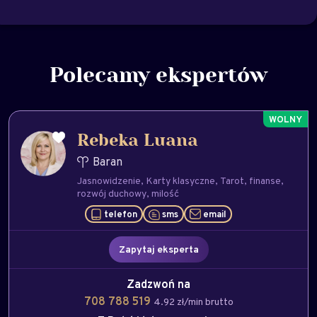
Polecamy ekspertów
Rebeka Luana
Baran
Jasnowidzenie
Karty klasyczne
Tarot
finanse
rozwój duchowy
milość
telefon
sms
email
Zapytaj eksperta
Zadzwoń na
708 788 519
4.92 zł/min brutto