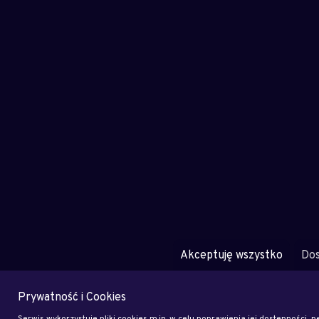
Akceptuję wszystko
Dos
Prywatność i Cookies
Serwis wykorzystuje pliki cookies m.in. w celu poprawienia jej dostępności, pe