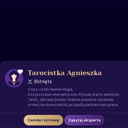
Tarocistka Agnieszka
Bliźnięta
Czary i uroki
Numerologia
Oczyszczanie energetyczne
Rytuały
Karty anielskie
Tarot
zdrowie
biznes
finanse
wsparcie duchowe
rozwój duchowy
milość
przyjaźń
partnerstwo
praca
Zamów rozmowę
Zapytaj eksperta