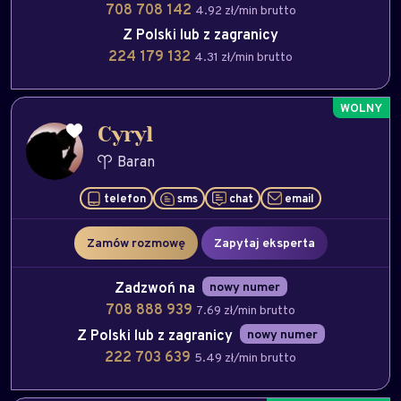
708 708 142
4.92 zł/min brutto
Z Polski lub z zagranicy
224 179 132
4.31 zł/min brutto
Cyryl
Baran
telefon
sms
chat
email
Zamów rozmowę
Zapytaj eksperta
Zadzwoń na
nowy numer
708 888 939
7.69 zł/min brutto
Z Polski lub z zagranicy
nowy numer
222 703 639
5.49 zł/min brutto