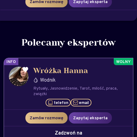
Zamów rozmowę
Zapytaj eksperta
Polecamy ekspertów
INFO
Wróżka Hanna
Wodnik
Rytuały
Jasnowidzenie
Tarot
milość
praca
związki
telefon
email
Zamów rozmowę
Zapytaj eksperta
Zadzwoń na