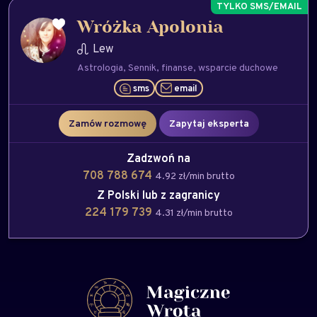
Wróżka Apolonia
Lew
Astrologia
Sennik
finanse
wsparcie duchowe
sms
email
Zamów rozmowę
Zapytaj eksperta
Zadzwoń na
708 788 674
4.92 zł/min brutto
Z Polski lub z zagranicy
224 179 739
4.31 zł/min brutto