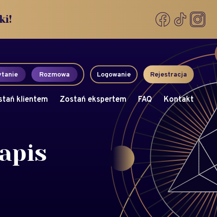
ki!
tanie
Rozmowa
Logowanie
Rejestracja
stań klientem
Zostań ekspertem
FAQ
Kontakt
apis