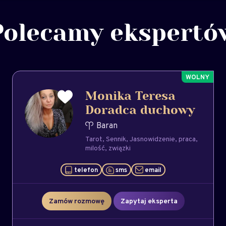
Polecamy ekspertó
Monika Teresa
Doradca duchowy
Baran
Tarot
Sennik
Jasnowidzenie
praca
milość
związki
telefon
sms
email
Zamów rozmowę
Zapytaj eksperta