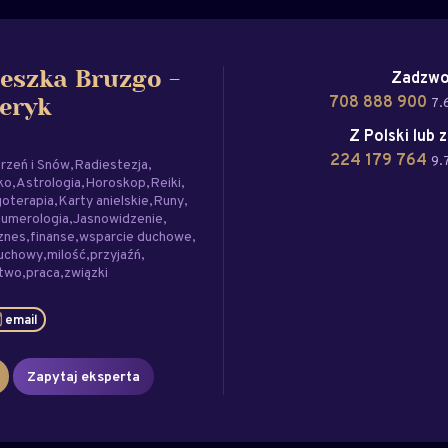
Zadzwo
eszka Bruzgo -
708 888 900
7.
eryk
Z Polski lub 
224 179 764
9.
rzeń i Snów
Radiestezja
ko
Astrologia
Horoskop
Reiki
oterapia
Karty anielskie
Runy
umerologia
Jasnowidzenie
znes
finanse
wsparcie duchowe
duchowy
milość
przyjaźń
stwo
praca
związki
email
Zapytaj eksperta