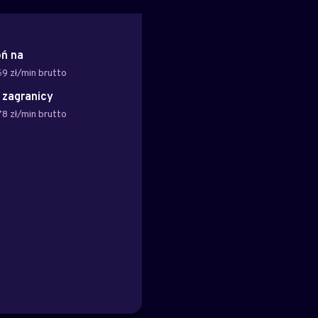
ń na
69 zł/min brutto
z zagranicy
78 zł/min brutto