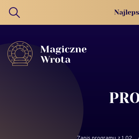
Najleps
PRO
Zapis programu z 1.02...