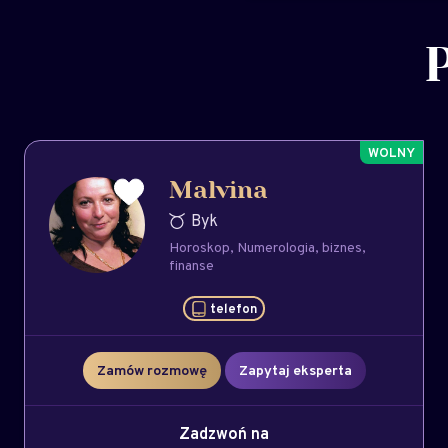
Malvina
Byk
Horoskop
Numerologia
biznes
finanse
telefon
Zamów rozmowę
Zapytaj eksperta
Zadzwoń na