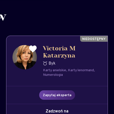
w
Victoria M
Katarzyna
Byk
Karty anielskie
Karty lenormand
Numerologia
Zapytaj eksperta
Zadzwoń na