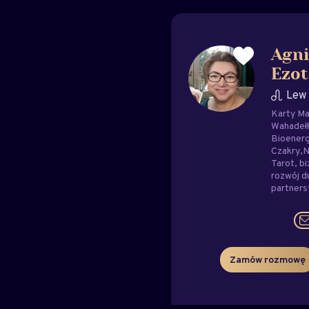
Agni
Ezot
Lew
Karty Ma
Wahadeł
Bioenerg
Czakry
N
Tarot
bi
rozwój 
partner
Zamów rozmowę