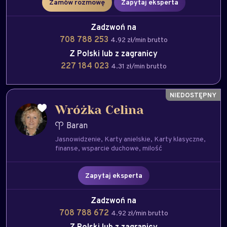
Zamów rozmowę
Zapytaj eksperta
Zadzwoń na
708 788 253
4.92 zł/min brutto
Z Polski lub z zagranicy
227 184 023
4.31 zł/min brutto
Wróżka Celina
Baran
Jasnowidzenie
Karty anielskie
Karty klasyczne
finanse
wsparcie duchowe
milość
Zapytaj eksperta
Zadzwoń na
708 788 672
4.92 zł/min brutto
Z Polski lub z zagranicy