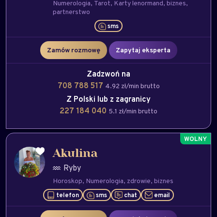
Numerologia
Tarot
Karty lenormand
biznes
partnerstwo
sms
Zamów rozmowę
Zapytaj eksperta
Zadzwoń na
708 788 517
4.92 zł/min brutto
Z Polski lub z zagranicy
227 184 040
5.1 zł/min brutto
Akulina
Ryby
Horoskop
Numerologia
zdrowie
biznes
telefon
sms
chat
email