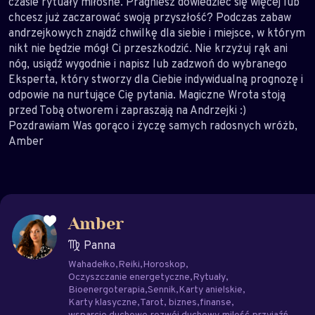
czasie rytuały miłosne. Pragniesz dowiedzieć się więcej lub
chcesz już zaczarować swoją przyszłość? Podczas zabaw
andrzejkowych znajdź chwilkę dla siebie i miejsce, w którym
nikt nie będzie mógł Ci przeszkodzić. Nie krzyżuj rąk ani
nóg, usiądź wygodnie i napisz lub zadzwoń do wybranego
Eksperta, który stworzy dla Ciebie indywidualną prognozę i
odpowie na nurtujące Cię pytania. Magiczne Wrota stoją
przed Tobą otworem i zapraszają na Andrzejki :)
Pozdrawiam Was gorąco i życzę samych radosnych wróżb,
Amber
Amber
Panna
Wahadełko
Reiki
Horoskop
Oczyszczanie energetyczne
Rytuały
Bioenergoterapia
Sennik
Karty anielskie
Karty klasyczne
Tarot
biznes
finanse
wsparcie duchowe
rozwój duchowy
milość
przyjaźń