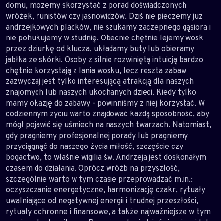
domu, możemy skorzystać z porad doświadczonych
wróżek, runistów czy jasnowidzów. Dziś nie pieczemy już
andrzejkowych placków, nie szukamy zaczepnego gąsiora i
nie pohukujemy w studnię. Obecnie chętnie lejemy wosk
przez dziurkę od klucza, układamy buty lub obieramy
jabłka ze skórki. Osoby z silnie rozwiniętą intuicją bardzo
chętnie korzystają z lania wosku, lecz reszta zabaw
zazwyczaj jest tylko interesującą atrakcją dla naszych
znajomych lub naszych ukochanych dzieci. Kiedy tylko
mamy okazję do zabawy - powinniśmy z niej korzystać. W
codziennym życiu warto znajdować każdą sposobność, aby
mógł pojawić się uśmiech na naszych twarzach. Natomiast,
gdy pragniemy profesjonalnej porady lub pragniemy
przyciągnąć do naszego życia miłość, szczęście czy
bogactwo, to właśnie wigilia św. Andrzeja jest doskonałym
czasem do działania. Oprócz wróżb na przyszłość,
szczególnie warto w tym czasie przeprowadzać m.in.:
oczyszczanie energetyczne, harmonizację czakr, rytuały
uwalniające od negatywnej energii i trudnej przeszłości,
rytuały ochronne i finansowe, a także najważniejsze w tym