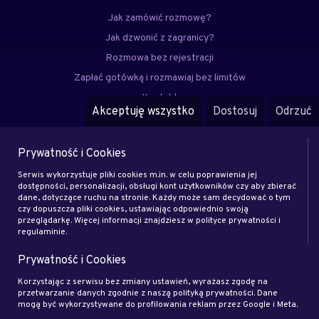
Jak zamówić rozmowę?
Jak dzwonić z zagranicy?
Rozmowa bez rejestracji
Zapłać gotówką i rozmawiaj bez limitów
Kontakt
Akceptuję wszystko
Dostosuj
Odrzuć
FAQ
Prywatność i Cookies
Menu
Serwis wykorzystuje pliki cookies m.in. w celu poprawienia jej
Eksperci
dostępności, personalizacji, obsługi kont użytkowników czy aby zbierać
dane, dotyczące ruchu na stronie. Każdy może sam decydować o tym
Zostań klientem
czy dopuszcza pliki cookies, ustawiając odpowiednio swoją
Zostań ekspertem
przeglądarkę. Więcej informacji znajdziesz w polityce prywatności i
regulaminie.
Artykuły
Prywatność i Cookies
Rodo
Regulamin
Korzystając z serwisu bez zmiany ustawień, wyrażasz zgodę na
przetwarzanie danych zgodnie z naszą polityką prywatności. Dane
Blog
mogą być wykorzystywane do profilowania reklam przez Google i Meta.