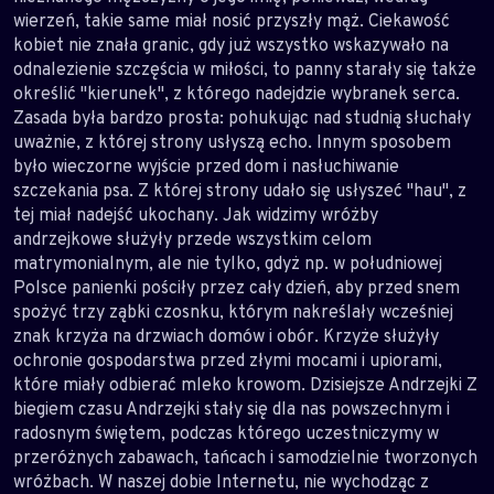
wierzeń, takie same miał nosić przyszły mąż. Ciekawość
kobiet nie znała granic, gdy już wszystko wskazywało na
odnalezienie szczęścia w miłości, to panny starały się także
określić "kierunek", z którego nadejdzie wybranek serca.
Zasada była bardzo prosta: pohukując nad studnią słuchały
uważnie, z której strony usłyszą echo. Innym sposobem
było wieczorne wyjście przed dom i nasłuchiwanie
szczekania psa. Z której strony udało się usłyszeć "hau", z
tej miał nadejść ukochany. Jak widzimy wróżby
andrzejkowe służyły przede wszystkim celom
matrymonialnym, ale nie tylko, gdyż np. w południowej
Polsce panienki pościły przez cały dzień, aby przed snem
spożyć trzy ząbki czosnku, którym nakreślały wcześniej
znak krzyża na drzwiach domów i obór. Krzyże służyły
ochronie gospodarstwa przed złymi mocami i upiorami,
które miały odbierać mleko krowom. Dzisiejsze Andrzejki Z
biegiem czasu Andrzejki stały się dla nas powszechnym i
radosnym świętem, podczas którego uczestniczymy w
przeróżnych zabawach, tańcach i samodzielnie tworzonych
wróżbach. W naszej dobie Internetu, nie wychodząc z