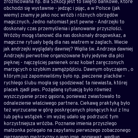
zróżnicowana np. dla Szkocji jest to święto bankowe, które
obchodzi się wystawnie - jedząc i pijąc, a w Polsce (jak
wiemy) znamy je jako noc wróżb i różnych obrzędów
magicznych. Jedno natomiast jest pewne - Andrzejki to
doskonały czas przemyślenia i planowanie przyszłości.
Wróżby mogą stanowić dla nas doskonały drogowskaz, a
magiczne rytuały będą dla nas wiatrem w żaglach. Wiecie
jak andrzejki wyglądały dawniej? Wigilia św. Andrzeja dawniej
Andrzejki pierwotnie organizowane były jedynie dla płci
pięknej - najczęściej panienek oraz kobiet zaręczonych
marzących o szybkim zamążpójściu. Dawnym obyczajem , o
którym już zapomnieliśmy było np. pieczenie placków -
rychłego ślubu mogła się spodziewać ta niewiasta, której
placek zjadł pies. Pożądaną sytuacją było również
wyszczypanie przez gąsiora, ponieważ zwiastowało to
odnalezienie właściwego partnera. Ciekawą praktyką było
też wyrzucanie w górę poskręcanych płonących kul z lnu
lub pęku wstążek - im wyżej udało się podrzucić tym
korzystniejsza wróżba. Poznanie imienia przyszłego
małżonka polegało na zapytaniu pierwszego zobaczonego
nieznanego mężczyzny o jego imię, ponieważ, według