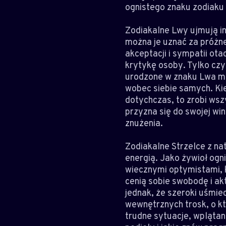
ognistego znaku zodiaku
Zodiakalne Lwy ujmują in
można je uznać za próżn
akceptacji i sympatii ot
krytykę osoby. Tylko czy
urodzone w znaku Lwa ma
wobec siebie samych. Kie
dotychczas, to zrobi wsz
przyzna się do swojej wi
znużenia.
Zodiakalne Strzelce z na
energią. Jako żywioł ogn
wiecznymi optymistami, 
cenią sobie swobodę i ak
jednak, że szeroki uśmie
wewnętrznych trosk, o kt
trudne sytuacje, wplątan