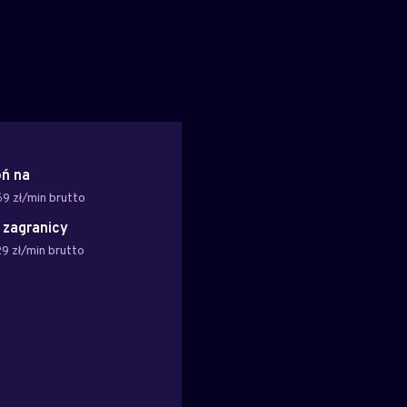
ń na
69 zł/min brutto
z zagranicy
29 zł/min brutto