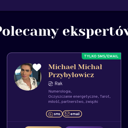
Polecamy ekspertó
Michael Michał
Przybyłowicz
Rak
Numerologia
Oczyszczanie energetyczne
Tarot
milość
partnerstwo
związki
sms
email