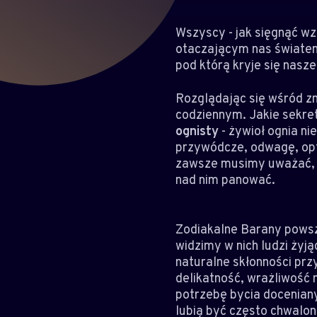
Wszyscy - jak sięgnąć w
otaczającym nas światem
pod którą kryje się nasz
Rozglądając się wśród z
codziennym. Jakie sekret
ognisty
- żywioł ognia n
przywódcze, odwagę, opty
zawsze musimy uważać, ab
nad nim panować.
Zodiakalne Barany powsz
widzimy w nich ludzi żyj
naturalne skłonności przy
delikatność, wrażliwość 
potrzebę bycia doceniany
lubią być często chwalon