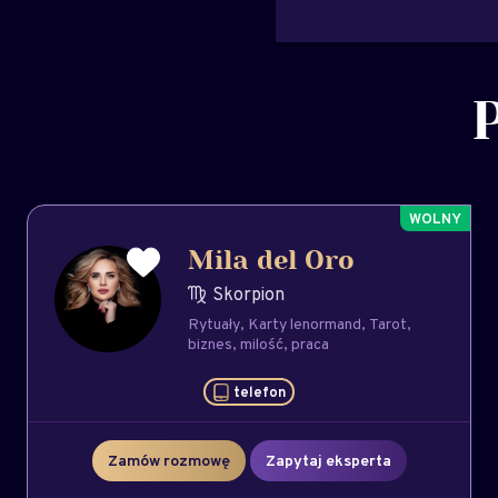
Mila del Oro
Skorpion
Rytuały
Karty lenormand
Tarot
biznes
milość
praca
telefon
Zamów rozmowę
Zapytaj eksperta