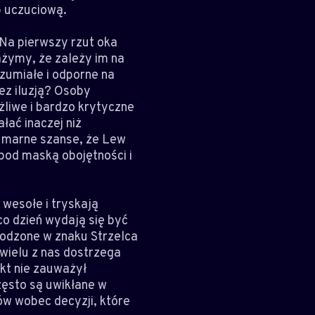
b uczuciową.
 Na pierwszy rzut oka
ażymy, że zależy im na
ozumiałe i odporne na
ez iluzją? Osoby
liwe i bardzo krytyczne
łać inaczej niż
e marne szanse, że Lew
 pod maską obojętności i
 wesołe i tryskają
o dzień wydają się być
rodzone w znaku Strzelca
wielu z nas dostrzega
ikt nie zauważył
zęsto są uwikłane w
ów wobec decyzji, które