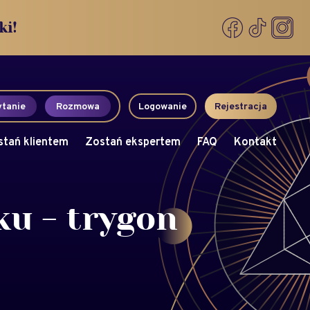
ki!
tanie
Rozmowa
Logowanie
Rejestracja
stań klientem
Zostań ekspertem
FAQ
Kontakt
ku - trygon