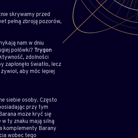
ętnie skrywamy przed
et pełną zbroją pozorów,
mykają nam w dniu
ugiej połówki?
Trygon
aktywność, zdolności
y zapłonęło światło, lecz
żywioł, aby móc lepiej
e siebie osoby. Często
 posiadając przy tym
 Barana może kryć się
 w ty znaku mają silną
e na komplementy Barany
rcia wobec tego