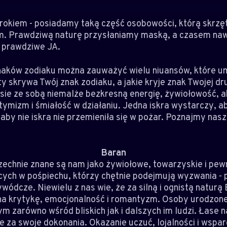
zrokiem - posiadamy taką część osobowości, którą skrz
. Prawdziwą naturę przysłaniamy maską, a czasem naw
e prawdziwe JA.
naków zodiaku można zauważyć wielu niuansów, które u
y skrywa Twój znak zodiaku, a jakie kryje znak Twojej dr
iesie ze sobą niemalże bezkresną energię, żywiołowość, 
mizm i śmiałość w działaniu. Jedna iskra wystarczy, ab
y nie iskra nie przemieniła się w pożar. Poznajmy nasz 
Baran
echnie znane są nam jako żywiołowe, towarzyskie i pewn
ących w pośpiechu, którzy chętnie podejmują wyzwania -
wódcze. Niewielu z nas wie, że za silną i ognistą naturą
na krytykę, emocjonalność i romantyzm. Osoby urodzone
m zarówno wśród bliskich jak i dalszych im ludzi. Łas
e za swoje dokonania. Okazanie uczuć, lojalności i wspa