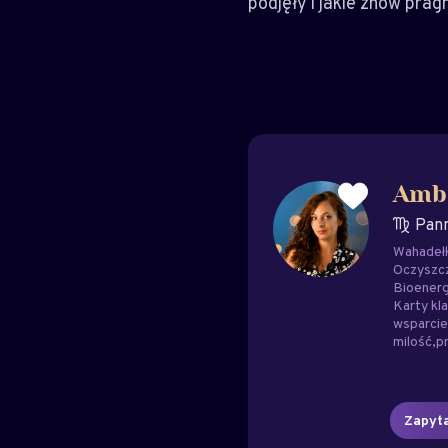
podjęły i jakie znów prag
Amb
Pan
Wahadeł
Oczyszc
Bioenerg
Karty kl
wsparci
milość
p
Zapyta