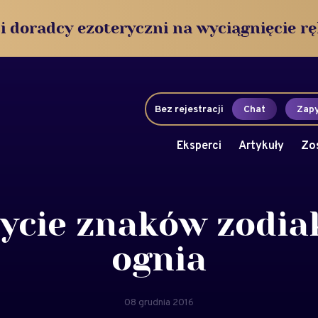
i doradcy ezoteryczni na wyciągnięcie rę
Bez rejestracji
Chat
Zapy
Eksperci
Artykuły
Zo
ycie znaków zodia
ognia
08 grudnia 2016