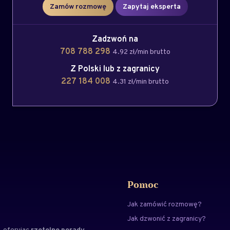
Zamów rozmowę
Zapytaj eksperta
Zadzwoń na
708 788 298
4.92 zł/min brutto
Z Polski lub z zagranicy
227 184 008
4.31 zł/min brutto
Pomoc
Jak zamówić rozmowę?
Jak dzwonić z zagranicy?
 oferując
rzetelne porady