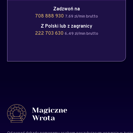
Zadzwoń na
708 888 930
7.69 zł/min brutto
Z Polski lub z zagranicy
222 703 630
6.49 zł/min brutto
Od ponad dekady pomagamy osobom poszukującym wsparcia w życiu,