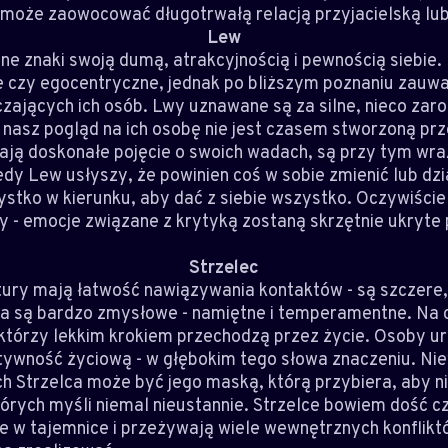
 może zaowocować długotrwałą relacją przyjacielską lu
Lew
ne znaki swoją dumą, atrakcyjnością i pewnością siebie.
e czy egocentryczne, jednak po bliższym poznaniu zauw
aczających ich osób. Lwy uznawane są za silne, nieco zar
 nasz pogląd na ich osobę nie jest czasem stworzoną prz
ją doskonałe pojęcie o swoich wadach, są przy tym wraż
dy Lew usłyszy, że powinien coś w sobie zmienić lub dzia
ystko w kierunku, aby dać z siebie wszystko. Oczywiści
ny - emocje związane z krytyką zostaną skrzętnie ukryte
Strzelec
tury mają łatwość nawiązywania kontaktów - są szczere,
ia są bardzo zmysłowe - namiętne i temperamentne. Na c
którzy lekkim krokiem przechodzą przez życie. Osoby u
tywność życiową - w głębokim tego słowa znaczeniu. Nie
ch Strzelca może być jego maską, którą przybiera, aby n
órych myśli niemal nieustannie. Strzelce bowiem dość c
e w tajemnice i przeżywają wiele wewnętrznych konflikt