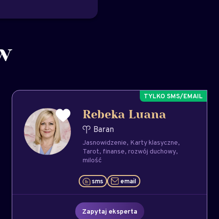
w
Rebeka Luana
Baran
Jasnowidzenie
Karty klasyczne
Tarot
finanse
rozwój duchowy
milość
sms
email
Zapytaj eksperta