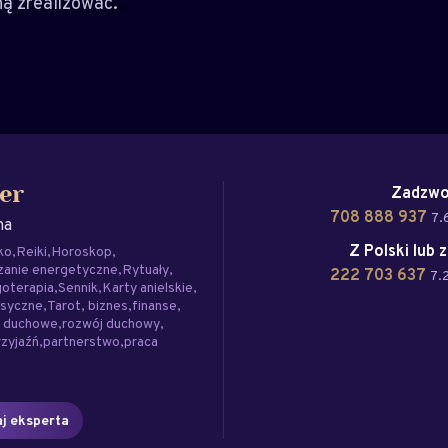
ną zrealizować.
Zadzwo
er
708 888 937
7.
na
Z Polski lub 
ko
Reiki
Horoskop
zanie energetyczne
Rytuały
222 703 637
7.
oterapia
Sennik
Karty anielskie
asyczne
Tarot
biznes
finanse
e duchowe
rozwój duchowy
rzyjaźń
partnerstwo
praca
j eksperta