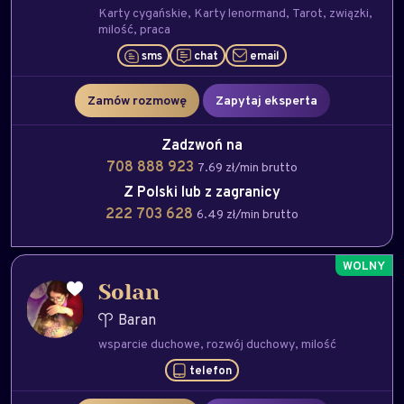
Karty cygańskie
Karty lenormand
Tarot
związki
milość
praca
sms
chat
email
Zamów rozmowę
Zapytaj eksperta
Zadzwoń na
708 888 923
7.69 zł/min brutto
Z Polski lub z zagranicy
222 703 628
6.49 zł/min brutto
Solan
Baran
wsparcie duchowe
rozwój duchowy
milość
telefon