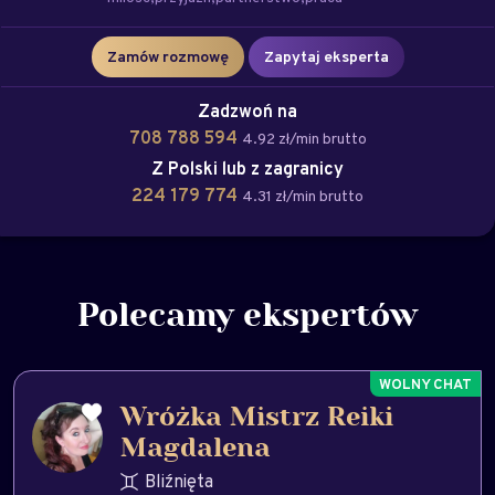
Zamów rozmowę
Zapytaj eksperta
Zadzwoń na
708 788 594
4.92 zł/min brutto
Z Polski lub z zagranicy
224 179 774
4.31 zł/min brutto
Polecamy ekspertów
Wróżka Mistrz Reiki
Magdalena
Bliźnięta