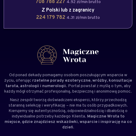
708 788 227
4.92 zł/min brutto
Z Polski lub z zagranicy
224 179 782
4.31 zł/min brutto
Od ponad dekady pomagamy osobom poszukującym wsparcia w
życiu, oferując
rzetelne porady ezoteryczne, wróżby, konsultacje
tarota, astrologii i numerologii
. Portal powstał z myślą o tym, aby
każdy mógł otrzymać profesjonalną, bezpieczną i anonimową pomoc.
Nasz zespół tworzą doświadczeni
eksperci
, którzy przechodzą
staranną selekcję i weryfikację – nie ma tu osób przypadkowych.
Kierujemy się autentycznością, odpowiedzialnością i dbałością o
indywidualne potrzeby każdego Klienta.
Magiczne Wrota to
miejsce, gdzie znajdziesz wskazówki, wsparcie i inspirację na co
dzień.