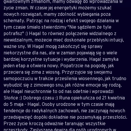
gwałtownym zmianom, mamy odwagę do wprowadzania w
życie zmian. W czasie jej energetyki możemy szukać
nowych rozwiązań, mamy zdolność wybiegania poza
schematy. Patrząc na rodzaj i efekt swojego działania w
tym czasie śmiało stwierdzimy "Nie sądziłem że tyle
potrafisz" :) Hagal to również połączenie widzialnego z
niewidzialnym, możecie mieć doskonałe przebłyski intuicji,
ważne sny. W Hagal mogą zakończyć się sprawy
niekorzystne dla nas, ale w zamian pojawiają się o wiele
bardziej korzystne sytuacje i wydarzenia. Hagal zamyka
jeden etap a otwiera nowy. Popatrzcie na pogodę, jak
przeciera się zima z wiosną. Przyjrzyjcie się swojemu
samopoczuciu w trakcie przesilenia wiosennego, jak trudno
wybudzić się z zimowego snu, jak różne emocje się rodzą,
ale Hagal nieuchronnie to od nas odetnie i wprowadzi
Słońce :) Dobrego czasu :) Runa opiekuńcza od 21 kwietnia
do 5 maja - Hagal. Osoby urodzone w tym czasie mają
tendencje do radykalnych zachowań, nie zaczynają nowych
przedsięwzięć dopóki dokładnie nie pozamykają przeszłości.
Przez życie kroczą odważnie taranując wszystkie
przeszkody. Zasłyszana dewiza dla osób urodzonych w