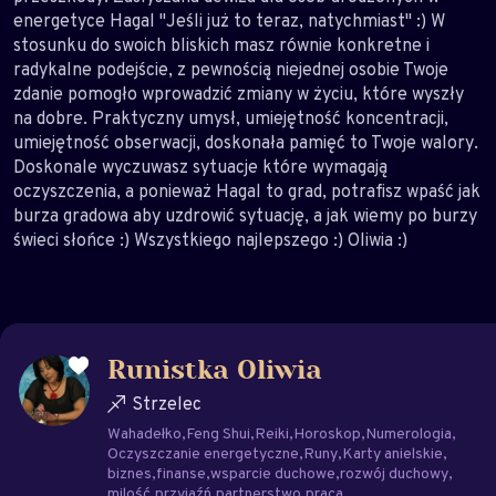
energetyce Hagal "Jeśli już to teraz, natychmiast" :) W
stosunku do swoich bliskich masz równie konkretne i
radykalne podejście, z pewnością niejednej osobie Twoje
zdanie pomogło wprowadzić zmiany w życiu, które wyszły
na dobre. Praktyczny umysł, umiejętność koncentracji,
umiejętność obserwacji, doskonała pamięć to Twoje walory.
Doskonale wyczuwasz sytuacje które wymagają
oczyszczenia, a ponieważ Hagal to grad, potrafisz wpaść jak
burza gradowa aby uzdrowić sytuację, a jak wiemy po burzy
świeci słońce :) Wszystkiego najlepszego :) Oliwia :)
Runistka Oliwia
Strzelec
Wahadełko
Feng Shui
Reiki
Horoskop
Numerologia
Oczyszczanie energetyczne
Runy
Karty anielskie
biznes
finanse
wsparcie duchowe
rozwój duchowy
milość
przyjaźń
partnerstwo
praca