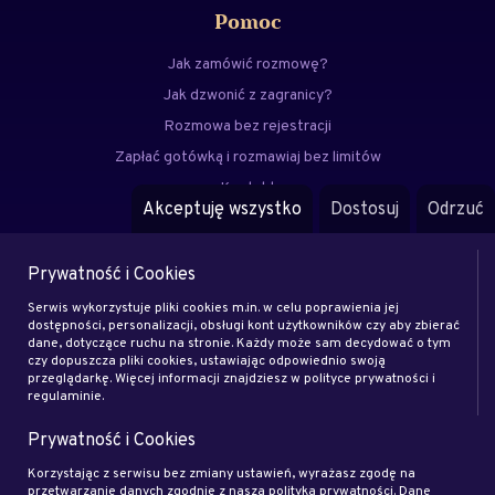
Pomoc
Jak zamówić rozmowę?
Jak dzwonić z zagranicy?
Rozmowa bez rejestracji
Zapłać gotówką i rozmawiaj bez limitów
Kontakt
Akceptuję wszystko
Dostosuj
Odrzuć
FAQ
Prywatność i Cookies
Menu
Serwis wykorzystuje pliki cookies m.in. w celu poprawienia jej
Eksperci
dostępności, personalizacji, obsługi kont użytkowników czy aby zbierać
dane, dotyczące ruchu na stronie. Każdy może sam decydować o tym
Zostań klientem
czy dopuszcza pliki cookies, ustawiając odpowiednio swoją
Zostań ekspertem
przeglądarkę. Więcej informacji znajdziesz w polityce prywatności i
regulaminie.
Artykuły
Prywatność i Cookies
Rodo
Regulamin
Korzystając z serwisu bez zmiany ustawień, wyrażasz zgodę na
przetwarzanie danych zgodnie z naszą polityką prywatności. Dane