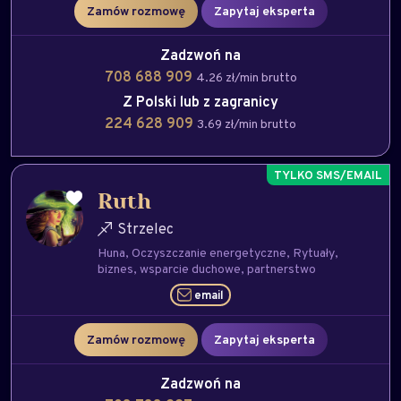
Zamów rozmowę
Zapytaj eksperta
Zadzwoń na
708 688 909
4.26 zł/min brutto
Z Polski lub z zagranicy
224 628 909
3.69 zł/min brutto
Ruth
Strzelec
Huna
Oczyszczanie energetyczne
Rytuały
biznes
wsparcie duchowe
partnerstwo
email
Zamów rozmowę
Zapytaj eksperta
Zadzwoń na