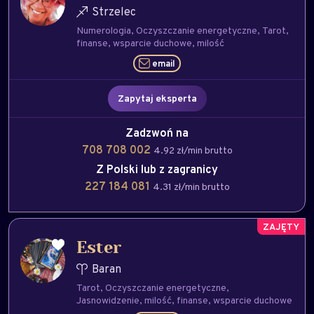
Strzelec
Numerologia
Oczyszczanie energetyczne
Tarot
finanse
wsparcie duchowe
milość
email
Zapytaj eksperta
Zadzwoń na
708 708 002
4.92 zł/min brutto
Z Polski lub z zagranicy
227 184 081
4.31 zł/min brutto
Ester
Baran
Tarot
Oczyszczanie energetyczne
Jasnowidzenie
milość
finanse
wsparcie duchowe