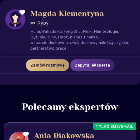
Magda Klementyna
Ryby
Huna
Wahadełko
Feng Shui
Reiki
Numerologia
Rytuały
Runy
Tarot
biznes
finanse
wsparcie duchowe
rozwój duchowy
milość
przyjaźń
partnerstwo
praca
Zamów rozmowę
Zapytaj eksperta
Polecamy ekspertów
Ania Diakowska