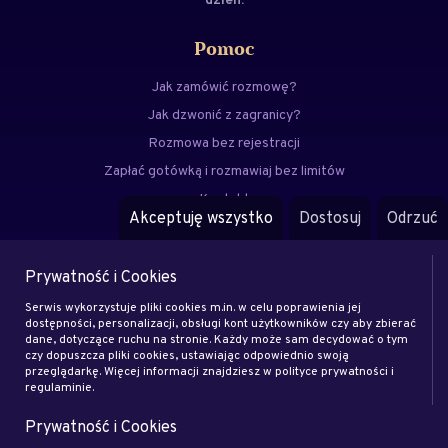
Pomoc
Jak zamówić rozmowę?
Jak dzwonić z zagranicy?
Rozmowa bez rejestracji
Zapłać gotówką i rozmawiaj bez limitów
Kontakt
Akceptuję wszystko
Dostosuj
Odrzuć
FAQ
Prywatność i Cookies
Menu
Serwis wykorzystuje pliki cookies m.in. w celu poprawienia jej
Eksperci
dostępności, personalizacji, obsługi kont użytkowników czy aby zbierać
dane, dotyczące ruchu na stronie. Każdy może sam decydować o tym
Zostań klientem
czy dopuszcza pliki cookies, ustawiając odpowiednio swoją
Zostań ekspertem
przeglądarkę. Więcej informacji znajdziesz w polityce prywatności i
regulaminie.
Artykuły
Prywatność i Cookies
Rodo