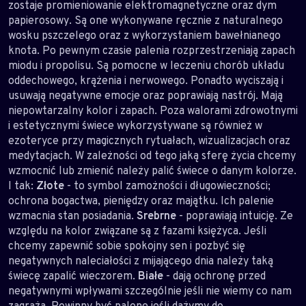
zostaje promieniowanie elektromagnetyczne oraz dym
papierosowy. Są one wykonywane ręcznie z naturalnego
wosku pszczelego oraz z wykorzystaniem bawełnianego
knota. Po pewnym czasie palenia rozprzestrzeniają zapach
miodu i propolisu. Są pomocne w leczeniu chorób układu
oddechowego, krążenia i nerwowego. Ponadto wyciszają i
usuwają negatywne emocje oraz poprawiają nastrój. Mają
niepowtarzalny kolor i zapach. Poza walorami zdrowotnymi
i estetycznymi świece wykorzystywane są również w
ezoteryce przy magicznych rytuałach, wizualizacjach oraz
medytacjach. W zależności od tego jaką sferę życia chcemy
wzmocnić lub zmienić należy palić świece o danym kolorze.
I tak:
Złote
- to symbol zamożności i długowieczności;
ochrona bogactwa, pieniędzy oraz majątku. Ich palenie
wzmacnia stan posiadania.
Srebrne
- poprawiają intuicję. Ze
względu na kolor związane są z fazami księżyca. Jeśli
chcemy zapewnić sobie spokojny sen i pozbyć się
negatywnych naleciałości z mijającego dnia należy taką
świecę zapalić wieczorem.
Białe
- dają ochronę przed
negatywnymi wpływami szczególnie jeśli nie wiemy co nam
zagraża. Powinny być palone jeśli dążymy do