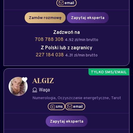
email
Zamów rozmowę
Zapytaj eksperta
Zadzwoń na
708 788 308
4.92 zł/min brutto
Z Polski lub z zagranicy
227 184 038
4.31 zł/min brutto
ALGIZ
Waga
Numerologia
Oczyszczanie energetyczne
Tarot
sms
email
Zapytaj eksperta