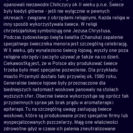
opanowali niezawodni Chińczycy ok II wieku p.n.e. Świece
były kiedyś głównie - jeśli nie wyłącznie w pewnych
okresach - związane z obrzędami religijnymi. Każda religia w
inny sposób wykorzystywała świece. W religii
chrześcijańskiej symbolizują one Jezusa Chrystusa.
Podczas żydowskiego święta światła (Chanuka) zapalenie
specjalnego świecznika menora jest szczególną celebracją.
W X wieku, gdy wynaleziono świecę łojową, wyszły one poza
religijne obrzędy i zaczęto używać je także na co dzień.
Ciekawostką jest, że w Polsce aby produkować świece
trzeba było mieć specjalne pozwolenie. Dla przykładu
miasto Przemyśl dostało taki przywilej ok. 1580 roku.
Generalnie świece łojowe były przeznaczone dla
biedniejszych natomiast woskowe panowały na stołach
wyższych sfer. Obecnie świece wykorzystuje się oprócz tak
przyziemnych spraw jak brak prądu w aromaterapii i
apiterapii. Tu na szczególną uwagę zasługują świece
woskowe, które są produkowane przez specjalne firmy lub
wyspecjalizowanych pszczelarzy. Mają one właściwości
zdrowotne gdyż w czasie ich palenia zneutralizowane