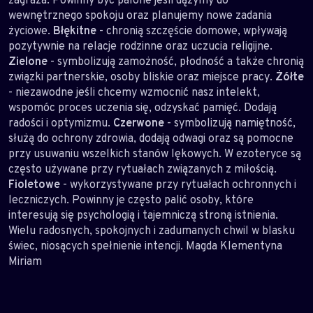
wewnętrznego spokoju oraz planujemy nowe zadania
życiowe.
Błękitne
- chronią szczęście domowe, wpływają
pozytywnie na relacje rodzinne oraz uczucia religijne.
Zielone
- symbolizują zamożność, płodność a także chronią
związki partnerskie, osoby bliskie oraz miejsce pracy.
Żółte
- niezawodne jeśli chcemy wzmocnić nasz intelekt,
wspomóc proces uczenia się, odzyskać pamięć. Dodają
radości i optymizmu.
Czerwone
- symbolizują namiętność,
służą do ochrony zdrowia, dodają odwagi oraz są pomocne
przy usuwaniu wszelkich stanów lękowych. W ezoteryce są
często używane przy rytuałach związanych z miłością.
Fioletowe
- wykorzystywane przy rytuałach ochronnych i
leczniczych. Powinny je często palić osoby, które
interesują się psychologią i tajemniczą stroną istnienia.
Wielu radosnych, spokojnych i zadumanych chwil w blasku
świec, niosących spełnienie intencji. Magda Klementyna
Miriam