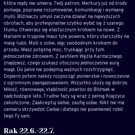
która nigdy nie umiera. Twój patron, Merkury już od środy
pomaga, poprawia rozumowanie, komunikację i wymianę
myśli. Bliźniaczy umysł zaczyna działać na najwyższych
obrotach, aby profesjonalnie szybko wybić się z szarego
tłumu. Otwierasz się elastycznym krokiem na nowe. Z
Marsem w trygonie masz tyle powera, który starczyłby na
masę ludzi. Myśl o sobie, idąc swobodnym krokiem do
przodu. Masz potężną moc, tryskając przy tym
jednocześnie zdrowiem. Z sextilem Węzła Karmicznego
znajdziesz, czego szukasz otoczony jednocześnie aurą
magii. Do pełni nie podejmuj ważnych rozstrzygnięć.
Dopiero potem należy rozpocząć pionierskie i nowoczesne
z ogromnym zaangażowaniem. Wszystko ułoży się dobrze.
Miłość, równowaga, stabilność powróci do Bliźniak w
nadchodzące lato. Trudne fazy są wraz z pełnią Księżyca
zakończone. Zaakceptuj siebie, zaufaj sobie. Nikt nie ma
zamiaru skrzywdzić Ciebie i dlatego nie powinieneś robić
tego Ty sam.
Rak 22.6.-22.7.