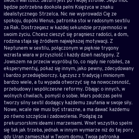
swoich wartości. Saturn jest po Twojej stronie. Jego moc
będzie potrzebna dookoła pełni Księżyca w znaku
idealistycznego Strzelca. Nic nie wyprowadzi Cię ze
spokoju, dopóki Wenus, patronka stoi w radosnym sextilu
za Rak. Dostrzegasz w każdej sekundzie przyjemności w
swoim życiu. Chcesz cieszyć się pragniesz radości, a dom,
rodzina staja się źródłem największej motywacji. Z
Neptunem w sextilu, połączonym w pięknie trygony
wzrasta wiara w przyszłość i każdy dzień następny. Z
Jowiszem na przeciw wypróbuj to, co nigdy nie robiłeś, za
eksperymentuj, pokaż się innym, jako pewny, zdecydowany
i bardzo przedsiębiorczy. Łączysz z tradycją i minionym
bardzo wiele, a tu wypada otworzyć się na nowoczesność,
przebudowy i współczesne reformy. Dbając o innych, w
wolnych chwilach, pomyśl o sobie. Mars podczas pełni
tworzy silny sextil dodający każdemu zaufania w swoje siły.
Nowe, wcale nie musi być straszne, a ma dawać każdemu
po równo szczęścia i zadowolenia. Podążaj za
prekursorskimi ideami i marzeniami. Wnet wszystko spełni
się tak jak trzeba, jednak w innym wymiarze niż do tej pory,
gdy Uran zamieszkał w Twoim domu. Twoja patronka