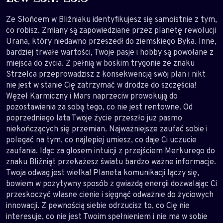
Ze Słońcem w Bliźniaku identyfikujesz się samoistnie z tym,
co robisz. Zmiany są zapowiedziane przez planetę rewolucji
Urana, który niedawno przeszedł do ziemskiego Byka. Inne,
bardziej trwałe wartości, Twoje pasje i hobby są powołane z
miejsca do życia. Z pełnią w boskim trygonie ze znaku
Strzelca przeprowadzisz z konsekwencją swój plan i nikt
nie jest w stanie Cię zatrzymać w drodze do szczęścia!
Węzeł Karmiczny i Mars naprzeciw prowokują do
pozostawienia za sobą tego, co nie jest rentowne. Od
poprzedniego lata Twoje życie przeszło już pasmo
niekończących się przemian. Najważniejsze zaufać sobie i
polegać na tym, co najlepiej umiesz, co daje Ci uczucie
zaufania. Idąc za głosem intuicji z przejściem Merkurego do
znaku Bliźniąt przekażesz światu bardzo ważne informacje.
Twoja odwag jest wielka! Planeta komunikacji łączy się,
bowiem w pozytywny sposób z gwiazdą energii dozwalając Ci
przeskoczyć własne cienie i sięgnąć odważnie do życiowych
innowacji. Z pewnością siebie odrzucisz to, co Cię nie
interesuje, co nie jest Twoim spełnieniem i nie ma w sobie