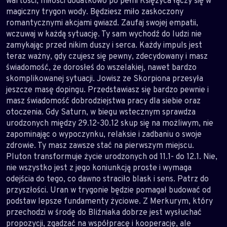
wartości, miłości dodatkowo po pełni Księżyca łączy się w
magiczny trygon wody. Będziesz miło zaskoczony
romantycznymi akcjami gwiazd. Zaufaj swojej empatii,
wczuwaj w każdą sytuację. Ty sam wychodź do ludzi nie
zamykając przed nikim duszy i serca. Każdy impuls jest
teraz ważny, gdy czujesz się pewny, zdecydowany i masz
świadomość, że dorosłeś do wszelakiej, nawet bardzo
skomplikowanej sytuacji. Jowisz ze Skorpiona przesyła
jeszcze masę dopingu. Przedstawiasz się bardzo pewnie i
masz świadomość dobrodziejstwa pracy dla siebie oraz
otoczenia. Gdy Saturn, w biegu wstecznym sprawdza
urodzonych między 29.12-30.12 skup się na możliwym, nie
zapominając o wypoczynku, relaksie i zadbaniu o swoje
zdrowie. Ty masz zawsze stać na pierwszym miejscu.
Pluton transformuje życie urodzonych od 11.1- do 12.1. Nie,
nie wszystko jest z jego koniunkcją proste i wymaga
odejścia do tego, co dawno straciło blask i sens. Patrz do
przyszłości. Uran w trygonie będzie pomagał budować od
podstaw lepsze fundamenty życiowe. Z Merkurym, który
przechodzi w środę do Bliźniaka dobrze jest wysłuchać
propozycji, zgadzać na współpracę i kooperację, ale