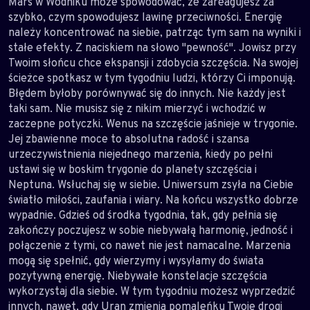
Mars w Wodniku może spowodować, że zareagujesz za
szybko, czym spowodujesz lawinę przeciwności. Energię
należy koncentrować na siebie, patrząc tym sam na wyniki i
stałe efekty. Z naciskiem na słowo "pewność". Jowisz przy
Twoim słońcu chce ekspansji i zdobycia szczęścia. Na swojej
ścieżce spotkasz w tym tygodniu ludzi, którzy Ci imponują.
Błędem byłoby porównywać się do innych. Nie każdy jest
taki sam. Nie musisz się z nikim mierzyć i wchodzić w
zaczepne potyczki. Wenus na szczęście jaśnieje w trygonie.
Jej zbawienne moce to absolutna radość i szansa
urzeczywistnienia niejednego marzenia, kiedy po pełni
ustawi się w boskim trygonie do planety szczęścia i
Neptuna. Wsłuchaj się w siebie. Uniwersum zsyła na Ciebie
światło miłości, zaufania i wiary. Na końcu wszystko dobrze
wypadnie. Gdzieś od środka tygodnia, tak, gdy pełnia się
zakończy poczujesz w sobie niebywałą harmonię, jedność i
połączenie z tymi, co nawet nie jest namacalne. Marzenia
mogą się spełnić, gdy wierzymy i wysyłamy do świata
pozytywną energię. Niebywałe konstelacje szczęścia
wykorzystaj dla siebie. W tym tygodniu możesz wyprzedzić
innych, nawet, gdy Uran zmienia pomaleńku Twoje drogi