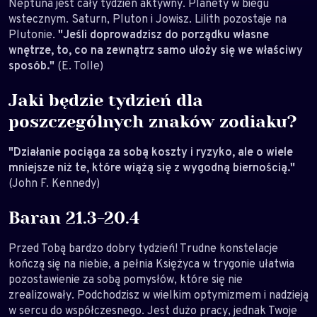
Neptuna jest cały tydzień aktywny. Planety w biegu
wstecznym. Saturn, Pluton i Jowisz. Lilith pozostaje na
Plutonie.
"Jeśli doprowadzisz do porządku własne
wnętrze, to, co na zewnątrz samo ułoży się we właściwy
sposób."
(E. Tolle)
Jaki będzie tydzień dla
poszczególnych znaków zodiaku?
"Działanie pociąga za sobą koszty i ryzyko, ale o wiele
mniejsze niż te, które wiążą się z wygodną biernością."
(John F. Kennedy)
Baran 21.3-20.4
Przed Tobą bardzo dobry tydzień! Trudne konstelacje
kończą się na niebie, a pełnia Księżyca w trygonie ułatwia
pozostawienie za sobą pomysłów, które się nie
zrealizowały. Podchodzisz w wielkim optymizmem i nadzieją
w sercu do współczesnego. Jest dużo pracy, jednak Twoje