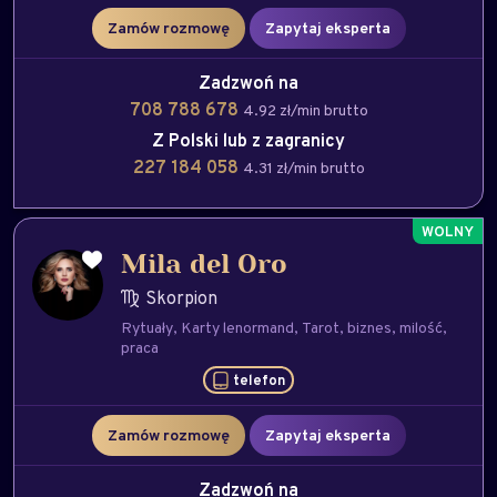
Zamów rozmowę
Zapytaj eksperta
Zadzwoń na
708 788 678
4.92 zł/min brutto
Z Polski lub z zagranicy
227 184 058
4.31 zł/min brutto
Mila del Oro
Skorpion
Rytuały
Karty lenormand
Tarot
biznes
milość
praca
telefon
Zamów rozmowę
Zapytaj eksperta
Zadzwoń na