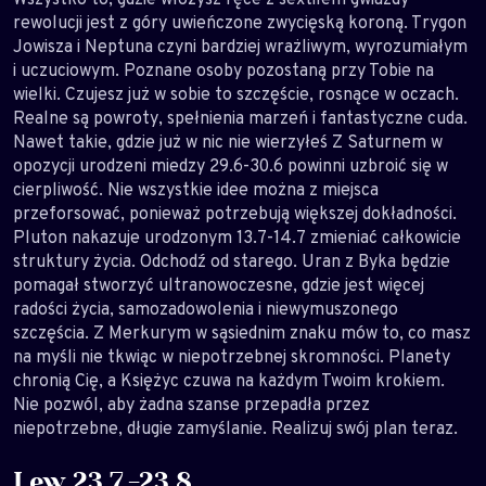
rewolucji jest z góry uwieńczone zwycięską koroną. Trygon
Jowisza i Neptuna czyni bardziej wrażliwym, wyrozumiałym
i uczuciowym. Poznane osoby pozostaną przy Tobie na
wielki. Czujesz już w sobie to szczęście, rosnące w oczach.
Realne są powroty, spełnienia marzeń i fantastyczne cuda.
Nawet takie, gdzie już w nic nie wierzyłeś Z Saturnem w
opozycji urodzeni miedzy 29.6-30.6 powinni uzbroić się w
cierpliwość. Nie wszystkie idee można z miejsca
przeforsować, ponieważ potrzebują większej dokładności.
Pluton nakazuje urodzonym 13.7-14.7 zmieniać całkowicie
struktury życia. Odchodź od starego. Uran z Byka będzie
pomagał stworzyć ultranowoczesne, gdzie jest więcej
radości życia, samozadowolenia i niewymuszonego
szczęścia. Z Merkurym w sąsiednim znaku mów to, co masz
na myśli nie tkwiąc w niepotrzebnej skromności. Planety
chronią Cię, a Księżyc czuwa na każdym Twoim krokiem.
Nie pozwól, aby żadna szanse przepadła przez
niepotrzebne, długie zamyślanie. Realizuj swój plan teraz.
Lew 23.7.-23.8