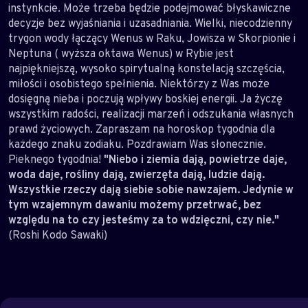
instynkcie. Może trzeba będzie podejmować błyskawiczne
decyzje bez wyjaśniania i uzasadniania. Wielki, niecodzienny
trygon wody łączący Wenus w Raku, Jowisza w Skorpionie i
Neptuna ( wyższa oktawa Wenus) w Rybie jest
najpiękniejszą, wysoko spirytualną konstelacją szczęścia,
miłości i osobistego spełnienia. Niektórzy z Was może
dosięgną nieba i poczują wpływy boskiej energii. Ja życzę
wszystkim radości, realizacji marzeń i odszukania własnych
prawd życiowych. Zapraszam na horoskop tygodnia dla
każdego znaku zodiaku. Pozdrawiam Was słonecznie.
Pieknego tygodnia!
"Niebo i ziemia dają, powietrze daje,
woda daje, rośliny dają, zwierzęta dają, ludzie dają.
Wszystkie rzeczy dają siebie sobie nawzajem. Jedynie w
tym wzajemnym dawaniu możemy przetrwać, bez
względu na to czy jesteśmy za to wdzięczni, czy nie."
(Roshi Kodo Sawaki)