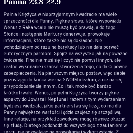
Panna 23.8-22.9
Pełnia Księżyca w nieprzyjemnym kwadracie ma wiele
sprzeczności dla Panny. Piękne słowa, które wypowiada
Wenus z Raka wcale nie muszą być prawdą, a do tego
Słońce i następnie Merkury denerwuje, prowokuje
informacjami, które także nie są dokładne. Nie
wchodziłabym od razu na barykady lub nie dała porwać
euforycznym parolom. Spójrz na wszystko jak na poważne
ćwiczenia. Finalnie musi się liczyć nie pomysł innych, ale
realne wykonanie i szanse stworzenia tego, co da Ci pewne
zabezpieczenia. Na pierwszym miejscu postaw, więc siebie
pozostając do końca wierna SWOIM ideałom, a nie na siłę
przypodobanie się innym. Co i tak może być bardzo
krótkotrwałe. Wenus, po pełni Księżyca tworzy piękne
aspekty do Jowisza i Neptuna i razem z tym wydarzeniem
będziesz wiedziała, jakie partnerstwa się liczą, co ma dla
Panny największe wartości i gdzie czujesz się szczęśliwą.
Inne relacje, na przykład zawodowe mogą również okazać
się złudą. Dlatego podchodź do wszystkiego z zaufaniem w
sercu, nie pozwalając na prowokacje i wykorzystania. Z