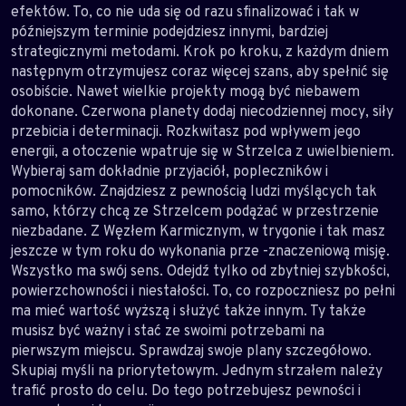
efektów. To, co nie uda się od razu sfinalizować i tak w
późniejszym terminie podejdziesz innymi, bardziej
strategicznymi metodami. Krok po kroku, z każdym dniem
następnym otrzymujesz coraz więcej szans, aby spełnić się
osobiście. Nawet wielkie projekty mogą być niebawem
dokonane. Czerwona planety dodaj niecodziennej mocy, siły
przebicia i determinacji. Rozkwitasz pod wpływem jego
energii, a otoczenie wpatruje się w Strzelca z uwielbieniem.
Wybieraj sam dokładnie przyjaciół, popleczników i
pomocników. Znajdziesz z pewnością ludzi myślących tak
samo, którzy chcą ze Strzelcem podążać w przestrzenie
niezbadane. Z Węzłem Karmicznym, w trygonie i tak masz
jeszcze w tym roku do wykonania prze -znaczeniową misję.
Wszystko ma swój sens. Odejdź tylko od zbytniej szybkości,
powierzchowności i niestałości. To, co rozpoczniesz po pełni
ma mieć wartość wyższą i służyć także innym. Ty także
musisz być ważny i stać ze swoimi potrzebami na
pierwszym miejscu. Sprawdzaj swoje plany szczegółowo.
Skupiaj myśli na priorytetowym. Jednym strzałem należy
trafić prosto do celu. Do tego potrzebujesz pewności i