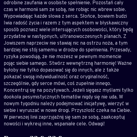
odrobine zaufania w osobiste spełnienie. Pozostań cały
czas w harmonii sam ze sobą, nie robiąc nic wbrew sobie.
Wypowiadając każde słowa z serca. Słońce, bowiem budzi
lwia radość życia i razem z tym aspektem w błyskawiczny
sposób poznasz wiele intersujących osobowości, który będą
przydatne w następnych, ultranowoczesnych planach. Z
Jowiszem naprzeciw nie stawiaj nic na ostrzu noża, a tym
bardziej nie stój samemu w drodze do spełnienia. Przesady,
ryzyka powodują, że nie możesz w pewnym momencie
pojąc siebie samego. Stwórz wewnętrzną harmonię! Ważne
byłoby nie tylko dopasować się do innych, ale z także
pokazać swoją indywidualność oraz oryginalność,
szczególnie, gdy serce mówi, coś zupełnie innego.
Koncentruj się na pozytywach. Jeżeli sięgasz myślami tylko
dookoła pesymistycznych tematów nigdy się nie uda. W
nowym tygodniu należy podejmować inicjatywę, wierzyć w
siebie i wyruszać w nowe drogi. Przyszłość czeka na Ciebie.
W pierwszej linii zaprzyjaźnij się sam ze sobą, zaakceptuj
nowości i wykreuj inne, wspaniałe cele. Odwagi!