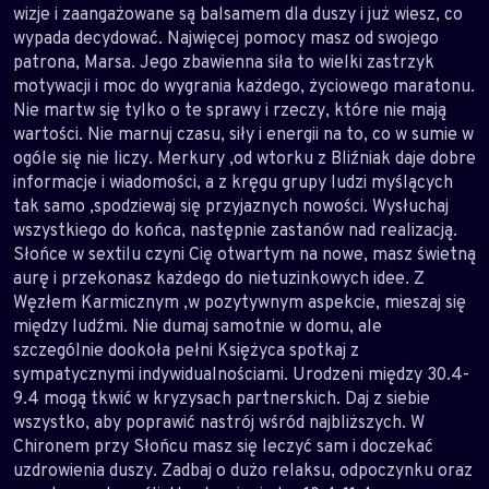
wizje i zaangażowane są balsamem dla duszy i już wiesz, co
wypada decydować. Najwięcej pomocy masz od swojego
patrona, Marsa. Jego zbawienna siła to wielki zastrzyk
motywacji i moc do wygrania każdego, życiowego maratonu.
Nie martw się tylko o te sprawy i rzeczy, które nie mają
wartości. Nie marnuj czasu, siły i energii na to, co w sumie w
ogóle się nie liczy. Merkury ,od wtorku z Bliźniak daje dobre
informacje i wiadomości, a z kręgu grupy ludzi myślących
tak samo ,spodziewaj się przyjaznych nowości. Wysłuchaj
wszystkiego do końca, następnie zastanów nad realizacją.
Słońce w sextilu czyni Cię otwartym na nowe, masz świetną
aurę i przekonasz każdego do nietuzinkowych idee. Z
Węzłem Karmicznym ,w pozytywnym aspekcie, mieszaj się
między ludźmi. Nie dumaj samotnie w domu, ale
szczególnie dookoła pełni Księżyca spotkaj z
sympatycznymi indywidualnościami. Urodzeni między 30.4-
9.4 mogą tkwić w kryzysach partnerskich. Daj z siebie
wszystko, aby poprawić nastrój wśród najbliższych. W
Chironem przy Słońcu masz się leczyć sam i doczekać
uzdrowienia duszy. Zadbaj o dużo relaksu, odpoczynku oraz