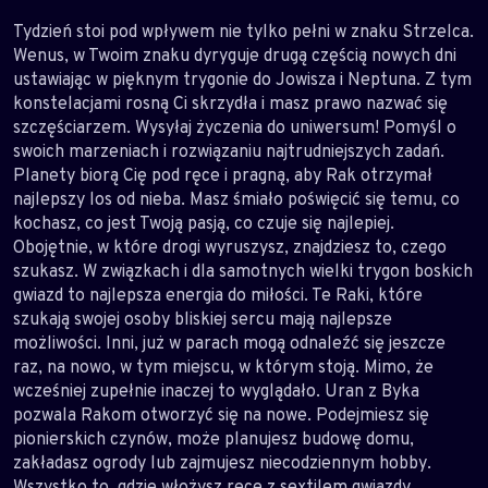
Tydzień stoi pod wpływem nie tylko pełni w znaku Strzelca.
Wenus, w Twoim znaku dyryguje drugą częścią nowych dni
ustawiając w pięknym trygonie do Jowisza i Neptuna. Z tym
konstelacjami rosną Ci skrzydła i masz prawo nazwać się
szczęściarzem. Wysyłaj życzenia do uniwersum! Pomyśl o
swoich marzeniach i rozwiązaniu najtrudniejszych zadań.
Planety biorą Cię pod ręce i pragną, aby Rak otrzymał
najlepszy los od nieba. Masz śmiało poświęcić się temu, co
kochasz, co jest Twoją pasją, co czuje się najlepiej.
Obojętnie, w które drogi wyruszysz, znajdziesz to, czego
szukasz. W związkach i dla samotnych wielki trygon boskich
gwiazd to najlepsza energia do miłości. Te Raki, które
szukają swojej osoby bliskiej sercu mają najlepsze
możliwości. Inni, już w parach mogą odnaleźć się jeszcze
raz, na nowo, w tym miejscu, w którym stoją. Mimo, że
wcześniej zupełnie inaczej to wyglądało. Uran z Byka
pozwala Rakom otworzyć się na nowe. Podejmiesz się
pionierskich czynów, może planujesz budowę domu,
zakładasz ogrody lub zajmujesz niecodziennym hobby.
Wszystko to, gdzie włożysz ręce z sextilem gwiazdy