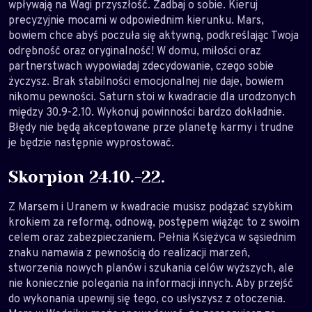
wpływają na Wagi przyszłość. Zadbaj o sobie. Kieruj
precyzyjnie mocami w odpowiednim kierunku. Mars,
bowiem chce abyś poczuła się aktywną, podkreślając Twoja
odrębność oraz oryginalność! W domu, miłości oraz
partnerstwach wypowiadaj zdecydowanie, czego sobie
życzysz. Brak stabilności emocjonalnej nie daje, bowiem
nikomu pewności. Saturn stoi w kwadracie dla urodzonych
między 30.9-2.10. Wykonuj powinności bardzo dokładnie.
Błędy nie będą akceptowane prze planetę karmy i trudne
je będzie następnie wyprostować.
Skorpion 24.10.-22.
Z Marsem i Uranem w kwadracie musisz podążać szybkim
krokiem za reformą, odnową, postępem wiążąc to z swoim
celem oraz zabezpieczaniem. Pełnia Księżyca w sąsiednim
znaku namawia z pewnością do realizacji marzeń,
stworzenia nowych planów i szukania celów wyższych, ale
nie koniecznie polegania na informacji innych. Aby przejść
do wykonania upewnij się tego, co usłyszysz z otoczenia.