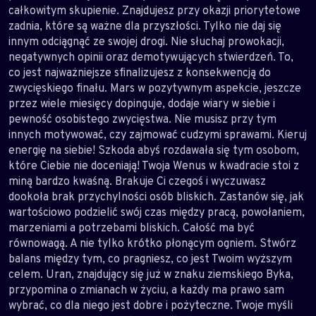
całkowitym skupienie. Znajdujesz przy okazji priorytetowe
zadnia, które są ważne dla przyszłości. Tylko nie daj się
innym odciągnąć ze swojej drogi. Nie słuchaj prowokacji,
negatywnych opinii oraz demotywujących stwierdzeń. To,
co jest najważniejsze sfinalizujesz z konsekwencją do
zwycięskiego finału. Mars w pozytywnym aspekcie, jeszcze
przez wiele miesięcy dopinguje, dodaje wiary w siebie i
pewność osobistego zwycięstwa. Nie musisz przy tym
innych motywować, czy zajmować cudzymi sprawami. Kieruj
energię na siebie! Szkoda abyś rozdawała się tym osobom,
które Ciebie nie doceniają! Twoja Wenus w kwadracie stoi z
miną bardzo kwaśną. Brakuje Ci czegoś i wyczuwasz
dookoła brak przychylności osób bliskich. Zastanów się, jak
wartościowo podzielić swój czas między pracą, powołaniem,
marzeniami a potrzebami bliskich. Całość ma być
równowagą. A nie tylko krótko płonącym ogniem. Stwórz
balans między tym, co pragniesz, co jest Twoim wyższym
celem. Uran, znajdujący się już w znaku ziemskiego Byka,
przypomina o zmianach w życiu, a każdy ma prawo sam
wybrać, co dla niego jest dobre i pożyteczne. Twoje myśli