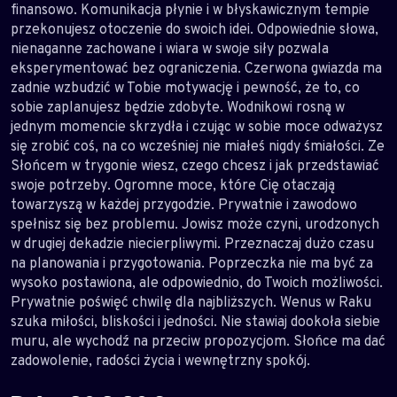
finansowo. Komunikacja płynie i w błyskawicznym tempie
przekonujesz otoczenie do swoich idei. Odpowiednie słowa,
nienaganne zachowane i wiara w swoje siły pozwala
eksperymentować bez ograniczenia. Czerwona gwiazda ma
zadnie wzbudzić w Tobie motywację i pewność, że to, co
sobie zaplanujesz będzie zdobyte. Wodnikowi rosną w
jednym momencie skrzydła i czując w sobie moce odważysz
się zrobić coś, na co wcześniej nie miałeś nigdy śmiałości. Ze
Słońcem w trygonie wiesz, czego chcesz i jak przedstawiać
swoje potrzeby. Ogromne moce, które Cię otaczają
towarzyszą w każdej przygodzie. Prywatnie i zawodowo
spełnisz się bez problemu. Jowisz może czyni, urodzonych
w drugiej dekadzie niecierpliwymi. Przeznaczaj dużo czasu
na planowania i przygotowania. Poprzeczka nie ma być za
wysoko postawiona, ale odpowiednio, do Twoich możliwości.
Prywatnie poświęć chwilę dla najbliższych. Wenus w Raku
szuka miłości, bliskości i jedności. Nie stawiaj dookoła siebie
muru, ale wychodź na przeciw propozycjom. Słońce ma dać
zadowolenie, radości życia i wewnętrzny spokój.