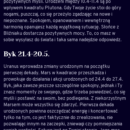
pozytywnych myśli. Urodzeni między 10.4-11.4 są po
wpływem kwadratu Plutona. Gdy Twoje życie stoi do góry
nogami, puszczaj, co się przeżyło zgadzając na nowe i
niepoznane. Spokojem, opanowaniem i wewnętrzną
harmonią opanujesz każdą wyjątkową sytuację. Słońce z
Bliźniaku dostarcza pozytywnych mocy. To, co masz w
sobie wysyłasz do świata i taka sama nadejdzie odpowiedz.
Byk 21.4-20.5.
Uranus wprowadza zmiany urodzonym na początku
pierwszej dekady. Mars w kwadracie przeszkadza i
prowokuje do działania i akcji urodzonych od 24.4 do 27.4.
Byk, jaka zawsze jeszcze szczególnie spokojny, jednak i Ty
znasz momenty ze swojego, gdzie trzeba powiedzieć, co się
myśli i postawić na swoim, bez podlegania. Z niekorzystnym
Marsem może wszystko się zdarzyć. Pierwsza dekada
urodzonych powinna oszczędzać energię i koncertować
tylko na tym, co jest faktycznie do zrealizowania, nie
pozwalając innym na zaczepki, zniewagi czy pomniejszania