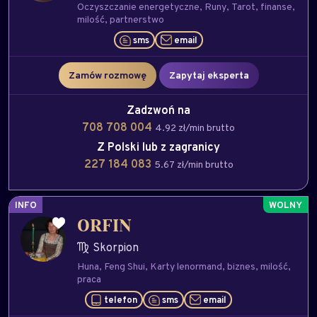
Oczyszczanie energetyczne
Runy
Tarot
finanse
milość
partnerstwo
sms
email
Zamów rozmowę
Zapytaj eksperta
Zadzwoń na
708 708 004
4.92 zł/min brutto
Z Polski lub z zagranicy
227 184 083
5.67 zł/min brutto
INFO
ORFIN
Skorpion
Huna
Feng Shui
Karty lenormand
biznes
milość
praca
telefon
sms
email