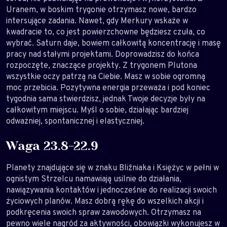
Uranem, w boskim trygonie otrzymasz nowe, bardzo
intersujące zadania. Nawet, gdy Merkury wskaże w
kwadracie to, co jest powierzchowne będziesz czuła, co
wybrać. Saturn daje, bowiem całkowitą koncentrację i masę
pracy nad stałymi projektami. Doprowadzisz do końca
rozpoczęte, znaczące projekty. Z trygonem Plutona
wszystkie oczy patrzą na Ciebie. Masz w sobie ogromną
moc przebicia. Pozytywna energia przeważa i pod koniec
tygodnia sama stwierdzisz, jednak Twoje decyzje były na
całkowitym miejscu. Myśl o sobie, działając bardziej
odważniej, spontanicznej i elastyczniej.
Waga 23.8-22.9
Planety znajdujące się w znaku Bliźniaka i Księżyc w pełni w
ognistym Strzelcu namawiają usilnie do działania,
nawiązywania kontaktów i jednocześnie do realizacji swoich
życiowych planów. Masz dobrą rękę do wszelkich akcji i
podkręcenia swoich spraw zawodowych. Otrzymasz na
pewno wiele nagród za aktywności, obowiązki wykonujesz w