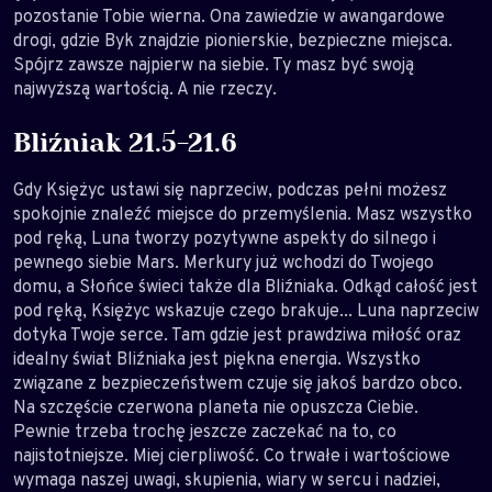
pozostanie Tobie wierna. Ona zawiedzie w awangardowe
drogi, gdzie Byk znajdzie pionierskie, bezpieczne miejsca.
Spójrz zawsze najpierw na siebie. Ty masz być swoją
najwyższą wartością. A nie rzeczy.
Bliźniak 21.5-21.6
Gdy Księżyc ustawi się naprzeciw, podczas pełni możesz
spokojnie znaleźć miejsce do przemyślenia. Masz wszystko
pod ręką, Luna tworzy pozytywne aspekty do silnego i
pewnego siebie Mars. Merkury już wchodzi do Twojego
domu, a Słońce świeci także dla Bliźniaka. Odkąd całość jest
pod ręką, Księżyc wskazuje czego brakuje... Luna naprzeciw
dotyka Twoje serce. Tam gdzie jest prawdziwa miłość oraz
idealny świat Bliźniaka jest piękna energia. Wszystko
związane z bezpieczeństwem czuje się jakoś bardzo obco.
Na szczęście czerwona planeta nie opuszcza Ciebie.
Pewnie trzeba trochę jeszcze zaczekać na to, co
najistotniejsze. Miej cierpliwość. Co trwałe i wartościowe
wymaga naszej uwagi, skupienia, wiary w sercu i nadziei,