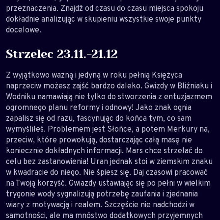
przeznaczenia. Znajdź od czasu do czasu miejsca spokoju
dokładnie analizując w skupieniu wszystkie swoje punkty
docelowe.
Strzelec 23.11.-21.12
Z wyjątkowo ważną i jedyną w roku pełnią Księżyca
naprzeciw możesz zajść bardzo daleko. Gwizdy w Bliźniaku i
Wodniku namawiają nie tylko do stworzenia z entuzjazmem
ogromnego planu reformy i odnowy! Jako znak ognia
zapalisz się od razu, fascynując do końca tym, co sam
wymyśliłeś. Problemem jest Słońce, a potem Merkury na,
przeciw, które prowokują, dostarczając całą masę nie
koniecznie dokładnych informacji. Mars chce strzelać do
celu bez zastanowienia! Uran jednak stoi w ziemskim znaku
w kwadracie do niego. Nie śpiesz się. Daj czasowi pracować
na Twoją korzyść. Gwiazdy ustawiając się po pełni w wielkim
trygonie wody sygnalizują potrzebę zaufania i zjednania
wiary z motywacją i realem. Szczęście nie nadchodzi w
samotności, ale ma mnóstwo dodatkowych przyjemnych