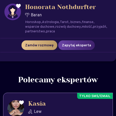
Honorata Nothdurfter
Baran
Horoskop
Astrologia
Tarot
biznes
finanse
wsparcie duchowe
rozwój duchowy
milość
przyjaźń
partnerstwo
praca
Zamów rozmowę
Zapytaj eksperta
Polecamy ekspertów
Kasia
Lew