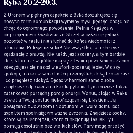
Ryba 20.2-20.3.
Z Uranem w pięknym aspekcie z Byka doszukujesz się
nowych form komunikacji i wymiany myśli pędząc, chcąc nie
chcąc do ogromnego powodzenia. Pełnia Księżyca w
nieprzyjemnym kwadracie ze Strzelca nakazuje jednak
pozostać w realu i nie słuchać do końca wiadomości z
otoczenia. Polegaj na sobie! Nie wszystko, co usłyszysz
zgadza się z prawdą. Nie każdy jest szczery, a tym bardzie
idee, które nie współbrzmią się z Twoim powołaniem. Zanim
zdecydujesz się na coś w euforii-poczekaj lepiej. W ciszy,
spokoju, może i w samotności przemyśleć, dokąd zmierzasz
i co pragniesz zdobyć. Będąc w harmonii sama z sobą
znajdziesz odpowiedzi na każde pytanie. Tym możesz także
zatankować porządną porcję energii. Wenus, stojąc w Raku
oświetla Twoją postać niekończącym się blaskiem. Jej
powiązanie z Jowiszem i Neptunem w Twoim domu jest
aspektem spełniającym ważne życzenia. Znajdziesz osoby,
które są na jednej fali, które funkcjonują tak jak Ty i
pojmują absolutnie bez wielkich słów. Pary mogą przeżyć
przepiękne chwile. Single korzystają z darów nieba i tutaj