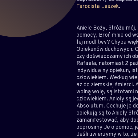
Tarocista Leszek
.
Aniele Boży, Stróżu mój,
pomocy, Broń mnie od ws
tej modlitwy? Chyba wię
Opiekunów duchowych. Co
czy doświadczamy ich ob
Rafaela, natomiast 2 pa
indywidualny opiekun, i
człowiekiem. Według wie
aż do ziemskiej śmierci. 
wolną wolę, są istotami
człowiekiem. Anioły są j
Absolutum. Cechuje je do
opiekują są to Anioły St
zamanifestować, aby dać
poprosimy Je o pomoc, j
Jeśli uwierzymy w to, że 