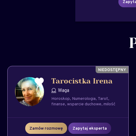
Zapyta
Tarocistka Irena
Waga
Horoskop
Numerologia
Tarot
finanse
wsparcie duchowe
milość
Zamów rozmowę
Zapytaj eksperta