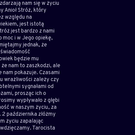
zdarzają nam się w życiu
y Anioł Stróż, który
ez względu na
iekiem, jest istotą
tróż jest bardzo z nami
o moc i w Jego opiekę,
miętajmy jednak, że
ć świadomość
łowiek będzie mu
 że nam to zaszkodzi, ale
re nam pokazuje. Czasami
u wrażliwości zależy czy
ubtelnymi sygnałami od
ami, prosząc ich o
prosimy wypływało z głębi
ność w naszym życiu, za
a. 2 października złóżmy
m życiu zapalając
zawdzięczamy. Tarocista