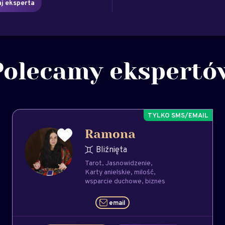
j eksperta
Polecamy ekspertó
Ramona
Bliźnięta
Tarot
Jasnowidzenie
Karty anielskie
milość
wsparcie duchowe
biznes
email