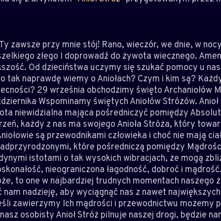
 Ty zawsze przy mnie stój! Rano, wieczór, we dnie, w no
zelkiego złego I doprowadź do żywota wiecznego. Amen 
kszość. Od dzieciństwa uczymy się szukać pomocy u nas
 tak naprawdę wiemy o Aniołach? Czym i kim są? Każdy z
ecności? 29 września obchodzimy święto Archaniołów Mic
ździernika Wspominamy świętych Aniołów Stróżów. Anioł 
stota niewidzialna mająca pośredniczyć pomiędzy Absolu
rzeń, każdy z nas ma swojego Anioła Stróża, który towa
Aniołowie są przewodnikami człowieka i choć nie mają cia
 nadprzyrodzonymi, które pośredniczą pomiędzy Mądrośc
edynymi istotami o tak wysokich wibracjach, że mogą zbl
skonałość, nieograniczona łagodność, dobroć i mądrość. 
róże, to one w najbardziej trudnych momentach naszego ży
 nam nadzieję, aby wyciągnąć nas z nawet największych 
eśli zawierzymy Ich mądrości i przewodnictwu możemy po
nasz osobisty Anioł Stróż pilnuje naszej drogi, będzie n