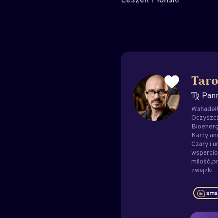
Taro
Pan
Wahadeł
Oczyszc
Bioenerg
Karty ani
Czary i u
wsparci
milość
p
związki
sms