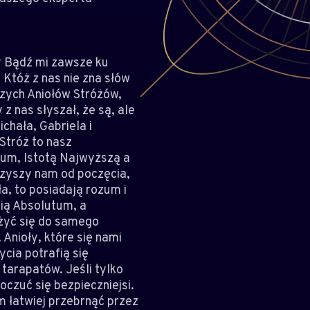
cy Bądź mi zawsze ku
Któż z nas nie zna słów
zych Aniołów Stróżów,
 nas słyszał, że są, ale
hała, Gabriela i
Stróż to nasz
tum, Istotą Najwyższą a
rzyszy nam od poczęcia,
ła, to posiadają rozum i
ią Absolutum, a
iżyć się do samego
Anioły, które się nami
cia potrafią się
tarapatów. Jeśli tylko
czuć się bezpieczniejsi.
am łatwiej przebrnąć przez