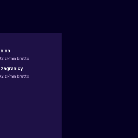
ń na
92 zł/min brutto
z zagranicy
92 zł/min brutto