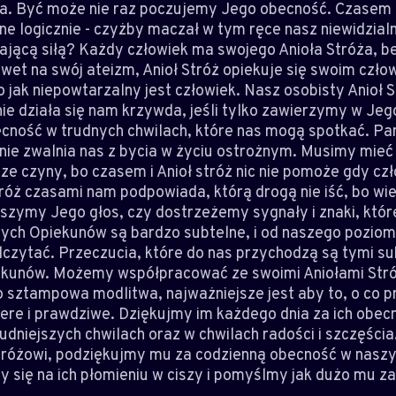
ia. Być może nie raz poczujemy Jego obecność. Czasem 
e logicznie - czyżby maczał w tym ręce nasz niewidzialn
ającą siłą? Każdy człowiek ma swojego Anioła Stróża, b
et na swój ateizm, Anioł Stróż opiekuje się swoim człow
 jak niepowtarzalny jest człowiek. Nasz osobisty Anioł S
nie działa się nam krzywda, jeśli tylko zawierzymy w Jeg
ność w trudnych chwilach, które nas mogą spotkać. Pa
nie zwalnia nas z bycia w życiu ostrożnym. Musimy mie
ze czyny, bo czasem i Anioł stróż nic nie pomoże gdy cz
tróż czasami nam podpowiada, którą drogą nie iść, bo wie
yszymy Jego głos, czy dostrzeżemy sygnały i znaki, któ
ych Opiekunów są bardzo subtelne, i od naszego poziom
dczytać. Przeczucia, które do nas przychodzą są tymi s
kunów. Możemy współpracować ze swoimi Aniołami Stróż
o sztampowa modlitwa, najważniejsze jest aby to, o co 
ere i prawdziwe. Dziękujmy im każdego dnia za ich obec
rudniejszych chwilach oraz w chwilach radości i szczęści
tróżowi, podziękujmy mu za codzienną obecność w naszy
y się na ich płomieniu w ciszy i pomyślmy jak dużo mu 