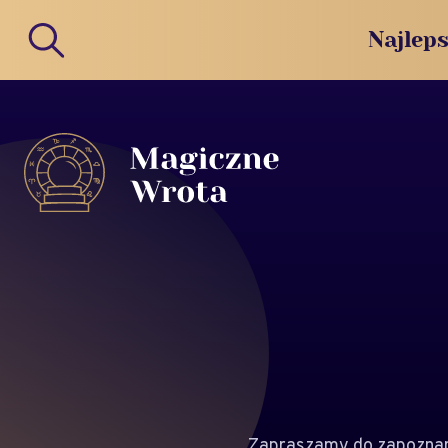
Najleps
Zapraszamy do zapoznani