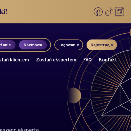
ki!
tanie
Rozmowa
Logowanie
Rejestracja
stań klientem
Zostań ekspertem
FAQ
Kontakt
aszego eksperta