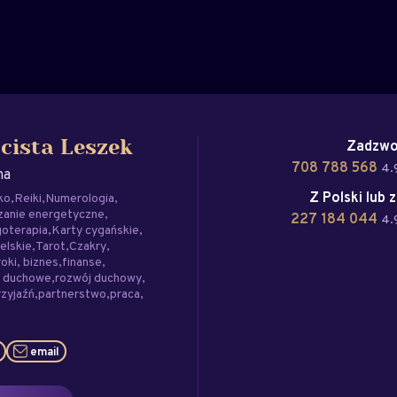
Zadzwo
cista Leszek
708 788 568
4.
na
Z Polski lub 
ko
Reiki
Numerologia
zanie energetyczne
227 184 044
4.
oterapia
Karty cygańskie
elskie
Tarot
Czakry
roki
biznes
finanse
e duchowe
rozwój duchowy
rzyjaźń
partnerstwo
praca
email