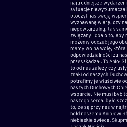
najtrudniejsze wydarzen
sytuacje niewytłumaczaln
otoczył nas swoją wspier
wyznawaną wiarę, czy naw
niepowtarzalną, tak samo
związany i dba o to, aby 
możemy odczuć jego obec
mamy wolna wolę, która 
odpowiedzialności za nas
przeszkadzał. To Anioł S
to od nas zależy czy usł
znaki od naszych Duchow
potrafimy je właściwie o
naszych Duchowych Opie
wsparcie. Nie musi być t
naszego serca, było szcz
to, że są przy nas w najt
hołd naszemu Aniołowi S
niebieskie świece. Skupm
Leszek Płoński