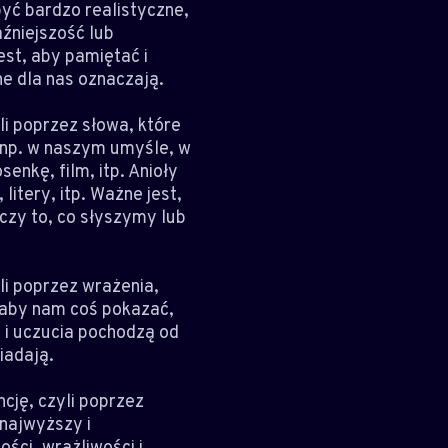
być bardzo realistyczne,
źniejszość lub
est, aby pamiętać i
ne dla nas oznaczają.
li poprzez słowa, które
 np. w naszym umyśle, w
enkę, film, itp. Anioły
litery, itp. Ważne jest,
czy to, co słyszymy lub
li poprzez wrażenia,
, aby nam coś pokazać,
 i uczucia pochodzą od
iadają.
cję, czyli poprzez
 najwyższy i
ści, wrażliwości i