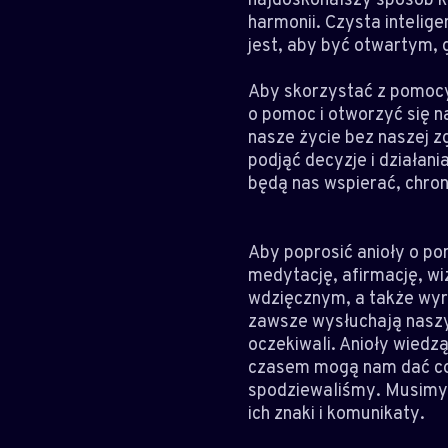
harmonii. Czysta intelige
jest, aby być otwartym, 
Aby skorzystać z pomocy a
o pomoc i otworzyć się n
nasze życie bez naszej z
podjąć decyzje i działan
będą nas wspierać, chron
Aby poprosić anioły o po
medytację, afirmację, wiz
wdzięcznym, a także wyra
zawsze wysłuchają naszyc
oczekiwali. Anioły wiedz
czasem mogą nam dać coś 
spodziewaliśmy. Musimy z
ich znaki i komunikaty.