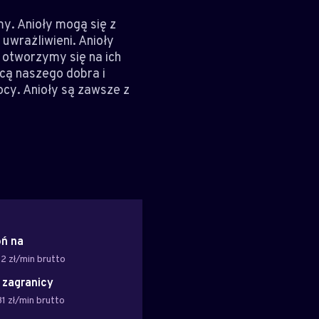
my. Anioły mogą się z
uwrażliwieni. Anioły
 otworzymy się na ich
hcą naszego dobra i
ocy. Anioły są zawsze z
ń na
2 zł/min brutto
z zagranicy
1 zł/min brutto