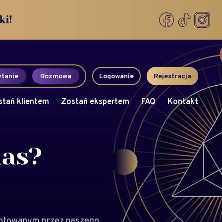
ki!
tanie
Rozmowa
Logowanie
Rejestracja
stań klientem
Zostań ekspertem
FAQ
Kontakt
nas?
ygotowanym przez naszego