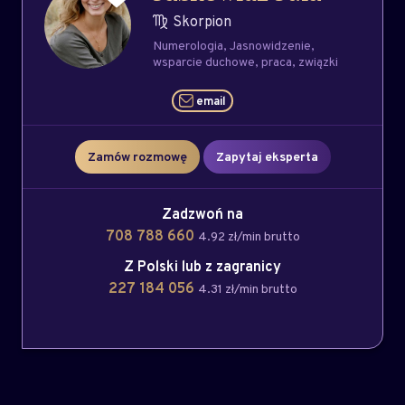
Skorpion
Numerologia
Jasnowidzenie
wsparcie duchowe
praca
związki
email
Zamów rozmowę
Zapytaj eksperta
Zadzwoń na
708 788 660
4.92 zł/min brutto
Z Polski lub z zagranicy
227 184 056
4.31 zł/min brutto