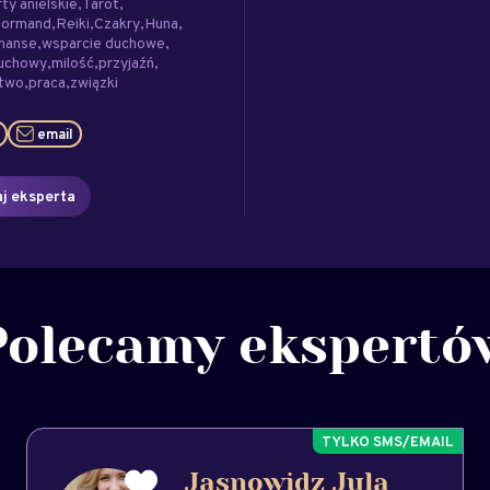
ty anielskie
Tarot
normand
Reiki
Czakry
Huna
inanse
wsparcie duchowe
duchowy
milość
przyjaźń
stwo
praca
związki
email
j eksperta
Polecamy ekspertó
Jasnowidz Jula