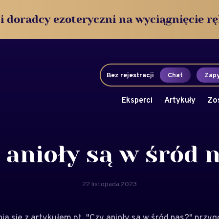
i doradcy ezoteryczni na wyciągnięcie rę
Bez rejestracji
Chat
Zapy
Eksperci
Artykuły
Zo
 anioły są w śród 
22 listopada 2023
a się z artykułem pt. "Czy anioły są w śród nas?" prz