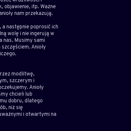
, objawienie, itp. Ważne
 anioły nam przekazują.
 a następnie poprosić ich
ną wolę i nie ingerują w
za nas. Musimy sami
 szczęściem. Anioły
iczego.
przez modlitwę,
rym, szczerym i
 oczekujemy. Anioły
my chcieli lub
zemu dobru, dlatego
b, niż się
 uważnymi i otwartymi na