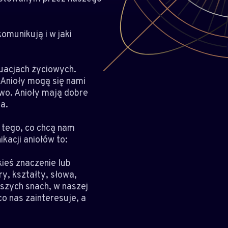
omunikują i w jaki
uacjach życiowych.
 Anioły mogą się nami
two. Anioły mają dobre
a.
 tego, co chcą nam
kacji aniołów to:
kieś znaczenie lub
ry, kształty, słowa,
aszych snach, w naszej
co nas zainteresuje, a