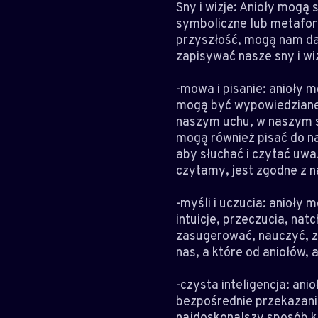
Sny i wizje: Anioły mogą
symboliczne lub metafor
przyszłość, mogą nam dać 
zapisywać nasze sny i wi
-mowa i pisanie: anioły 
mogą być wypowiedziane 
naszym uchu, w naszym ser
mogą również pisać do nas
aby słuchać i czytać uwa
czytamy, jest zgodne z 
-myśli i uczucia: anioły 
intuicje, przeczucia, nat
zasugerować, nauczyć, zm
nas, a które od aniołów,
-czysta inteligencja: ani
bezpośrednie przekazanie
najdoskonalszy sposób ko