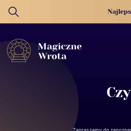
Najleps
Czy
Zapraszamy do zapoznani