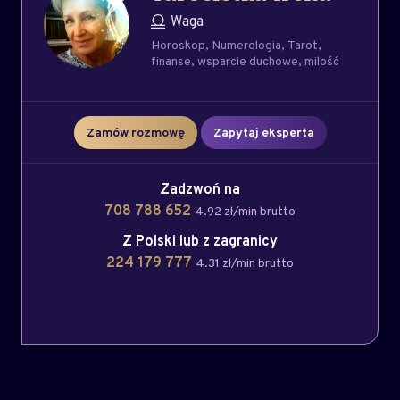
Waga
Horoskop
Numerologia
Tarot
finanse
wsparcie duchowe
milość
Zamów rozmowę
Zapytaj eksperta
Zadzwoń na
708 788 652
4.92 zł/min brutto
Z Polski lub z zagranicy
224 179 777
4.31 zł/min brutto