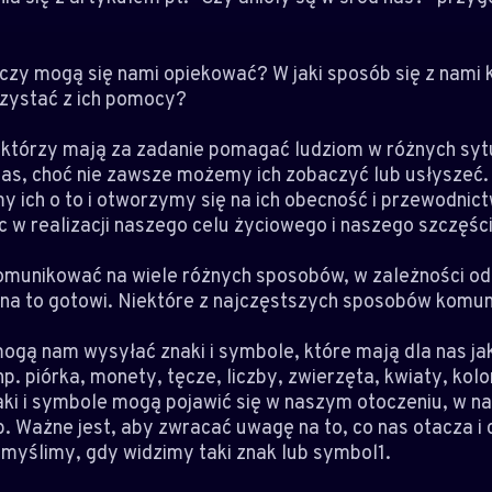
 czy mogą się nami opiekować? W jaki sposób się z nami k
ystać z ich pomocy?
, którzy mają za zadanie pomagać ludziom w różnych syt
as, choć nie zawsze możemy ich zobaczyć lub usłyszeć.
my ich o to i otworzymy się na ich obecność i przewodnic
c w realizacji naszego celu życiowego i naszego szczęści
komunikować na wiele różnych sposobów, w zależności od
 na to gotowi. Niektóre z najczęstszych sposobów komuni
 mogą nam wysyłać znaki i symbole, które mają dla nas ja
p. piórka, monety, tęcze, liczby, zwierzęta, kwiaty, kolo
naki i symbole mogą pojawić się w naszym otoczeniu, w n
p. Ważne jest, aby zwracać uwagę na to, co nas otacza i 
i myślimy, gdy widzimy taki znak lub symbol1.