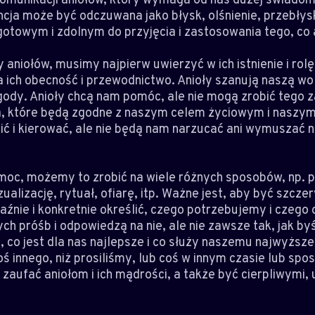
ncja może być odczuwana jako błysk, olśnienie, przebłysk
gotowym i zdolnym do przyjęcia i zastosowania tego, co
niołów, musimy najpierw uwierzyć w ich istnienie i rolę,
a ich obecność i przewodnictwo. Anioły szanują naszą wol
gody. Anioły chcą nam pomóc, ale nie mogą zrobić tego 
ia, które będą zgodne z naszym celem życiowym i naszym
ić i kierować, ale nie będą nam narzucać ani wymuszać n
moc, możemy to zrobić na wiele różnych sposobów, np. 
ualizację, rytuał, ofiarę, itp. Ważne jest, aby być szcze
źnie i konkretnie określić, czego potrzebujemy i czego
h próśb i odpowiedzą na nie, ale nie zawsze tak, jak byś
ą, co jest dla nas najlepsze i co służy naszemu najwyżs
innego, niż prosiliśmy, lub coś w innym czasie lub sposó
aufać aniołom i ich mądrości, a także być cierpliwymi,