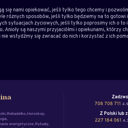
gą się nami opiekować, jeśli tylko tego chcemy i pozwoli
e różnych sposobów, jeśli tylko będziemy na to gotowi i 
 sytuacjach życiowych, jeśli tylko poprosimy ich o to i
. Anioły są naszymi przyjaciółmi i opiekunami, którzy c
i nie wstydźmy się zwracać do nich i korzystać z ich pom
Zadzwo
ina
708 708 711
4.9
Z Polski lub 
roki
Wahadełko
Horoskop
ogia
227 184 061
4.3
zanie energetyczne
Rytuały