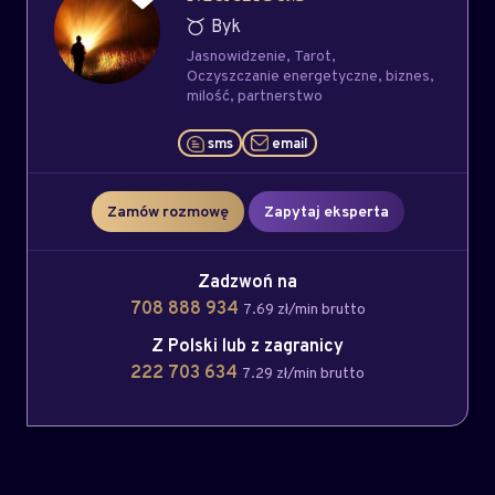
Byk
Jasnowidzenie
Tarot
Oczyszczanie energetyczne
biznes
milość
partnerstwo
sms
email
Zamów rozmowę
Zapytaj eksperta
Zadzwoń na
708 888 934
7.69 zł/min brutto
Z Polski lub z zagranicy
222 703 634
7.29 zł/min brutto