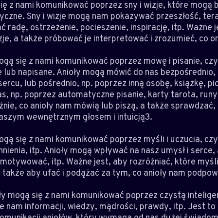
 się z nami komunikować poprzez sny i wizje, które mogą 
yczne. Sny i wizje mogą nam pokazywać przeszłość, tera
radę, ostrzeżenie, pocieszenie, inspirację, itp. Ważne j
zje, a także próbować je interpretować i zrozumieć, co o
mogą się z nami komunikować poprzez mowę i pisanie, czy
lub napisane. Anioły mogą mówić do nas bezpośrednio,
cu, lub pośrednio, np. poprzez inną osobę, książkę, pios
, np. poprzez automatyczne pisanie, karty tarota, runy, 
żnie, co anioły nam mówią lub piszą, a także sprawdzać, 
naszym wewnętrznym głosem i intuicją3.
mogą się z nami komunikować poprzez myśli i uczucia, czy
chnienia, itp. Anioły mogą wpływać na nasz umysł i serce
otywować, itp. Ważne jest, aby rozróżniać, które myśli
 a także aby ufać i podążać za tym, co anioły nam podpow
oły mogą się z nami komunikować poprzez czystą inteligen
 nam informacji, wiedzy, mądrości, prawdy, itp. Jest to
munikacji aniołów, który wymaga od nas dużej świadomo