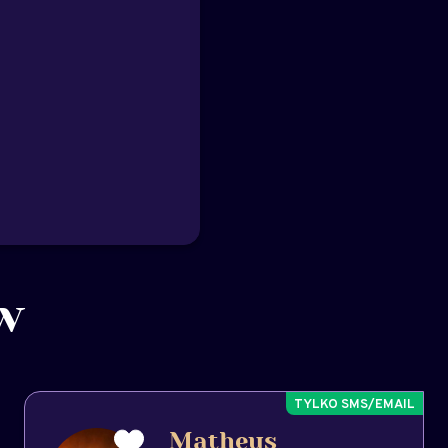
w
Matheus