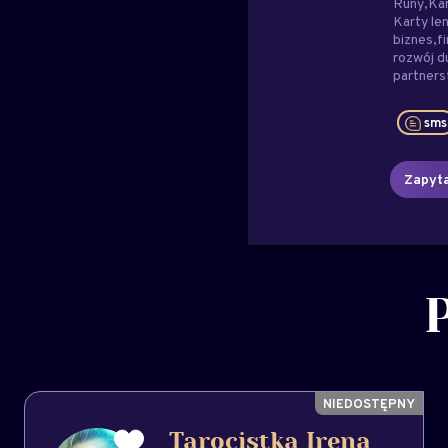
Runy
Kar
Karty le
biznes
f
rozwój 
partner
sms
Zapyta
Tarocistka Irena