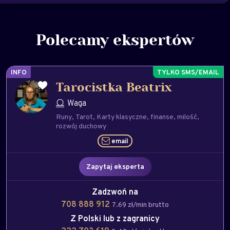
Polecamy ekspertów
INFO
Tarocistka Beatrix
Waga
Runy
Tarot
Karty klasyczne
finanse
milość
rozwój duchowy
email
Zapytaj eksperta
Zadzwoń na
708 888 912
7.69 zł/min brutto
Z Polski lub z zagranicy