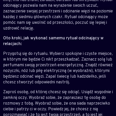
odcinający pozwala nam na wyrażenie swoich uczuć,
zaznaczenie swojej przestrzeni i odcinanie więzi na poziomie
każdej z siedmiu głównych czakr. Rytuał odcinający może
pomóc nam się uwolnić od przeszłości, poczuć się lepiej i
uzdrowić relację.
Oto kroki, jak wykonać samemu rytuał odcinający w
relacjach:
Przygotuj się do rytuału. Wybierz spokojne i czyste miejsce,
w którym nie będzie Ci nikt przeszkadzać. Zaznacz solą lub
perfumami swoją przestrzeń energetyczną. Znajdź również
nożyczki, nóż lub piłę elektryczną (w wyobraźni), którymi
będziesz odcinać więzi. Zapal świecę lub kadzidełko, jeśli
chcesz stworzyć odpowiedni nastrój.
Zaproś osobę, od której chcesz się odciąć. Usiądź wygodnie i
zamknij oczy. Wyobraź sobie, że zapraszasz tę osobę do
rozmowy z tobą. Wyobraź sobie, że ona siada naprzeciwko
ciebie i patrzy ci w oczy. Powiedz jej, że chcesz z nią
porozmawiać i że to jest twoja przestrzeń, a to jest jej