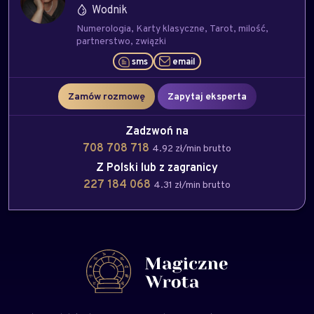
Wodnik
Numerologia
Karty klasyczne
Tarot
milość
partnerstwo
związki
sms
email
Zamów rozmowę
Zapytaj eksperta
Zadzwoń na
708 708 718
4.92 zł/min brutto
Z Polski lub z zagranicy
227 184 068
4.31 zł/min brutto