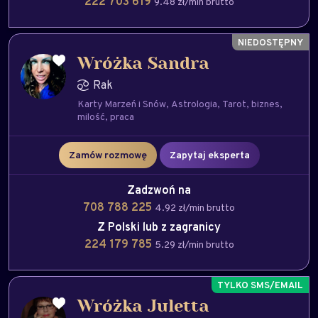
222 703 619
9.48 zł/min brutto
Wróżka Sandra
Rak
Karty Marzeń i Snów
Astrologia
Tarot
biznes
milość
praca
Zamów rozmowę
Zapytaj eksperta
Zadzwoń na
708 788 225
4.92 zł/min brutto
Z Polski lub z zagranicy
224 179 785
5.29 zł/min brutto
Wróżka Juletta