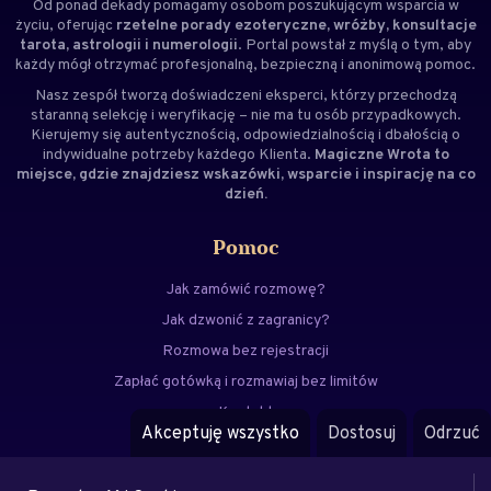
Od ponad dekady pomagamy osobom poszukującym wsparcia w
życiu, oferując
rzetelne porady ezoteryczne, wróżby, konsultacje
tarota, astrologii i numerologii
. Portal powstał z myślą o tym, aby
każdy mógł otrzymać profesjonalną, bezpieczną i anonimową pomoc.
Nasz zespół tworzą doświadczeni
eksperci
, którzy przechodzą
staranną selekcję i weryfikację – nie ma tu osób przypadkowych.
Kierujemy się autentycznością, odpowiedzialnością i dbałością o
indywidualne potrzeby każdego Klienta.
Magiczne Wrota to
miejsce, gdzie znajdziesz wskazówki, wsparcie i inspirację na co
dzień.
Pomoc
Jak zamówić rozmowę?
Jak dzwonić z zagranicy?
Rozmowa bez rejestracji
Zapłać gotówką i rozmawiaj bez limitów
Kontakt
Akceptuję wszystko
Dostosuj
Odrzuć
FAQ