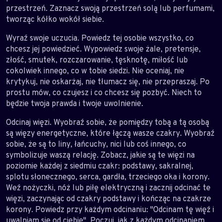
przestrzeń. Zaznacz swoją przestrzeń solą lub perfumami,
tworząc kółko wokół siebie.
Wyraź swoje uczucia. Powiedz tej osobie wszystko, co
chcesz jej powiedzieć. Wypowiedz swoje żale, pretensje,
złość, smutek, rozczarowanie, tęsknotę, miłość lub
cokolwiek innego, co w tobie siedzi. Nie oceniaj, nie
krytykuj, nie oskarżaj, nie tłumacz się, nie przepraszaj. Po
prostu mów, co czujesz i co chcesz się pozbyć. Niech to
będzie twoja prawda i twoje uwolnienie.
Odcinaj więzi. Wyobraź sobie, że pomiędzy tobą a tą osobą
są więzy energetyczne, które łączą wasze czakry. Wyobraź
sobie, że są to liny, łańcuchy, nici lub coś innego, co
symbolizuje waszą relację. Zobacz, jakie są te więzi na
poziomie każdej z siedmiu czakr: podstawy, sakralnej,
splotu słonecznego, serca, gardła, trzeciego oka i korony.
Weź nożyczki, nóż lub piłę elektryczną i zacznij odcinać te
więzi, zaczynając od czakry podstawy i kończąc na czakrze
korony. Powiedz przy każdym odcinaniu: "Odcinam tę więź i
uwalniam się od ciebie". Poczuj, jak z każdym odcinaniem