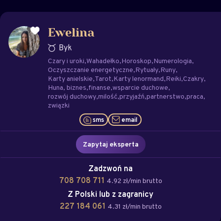
Ewelina
Byk
Czary i uroki
Wahadełko
Horoskop
Numerologia
Oczyszczanie energetyczne
Rytuały
Runy
Karty anielskie
Tarot
Karty lenormand
Reiki
Czakry
Huna
biznes
finanse
wsparcie duchowe
rozwój duchowy
milość
przyjaźń
partnerstwo
praca
związki
sms
email
Zapytaj eksperta
Zadzwoń na
708 708 711
4.92 zł/min brutto
Z Polski lub z zagranicy
227 184 061
4.31 zł/min brutto