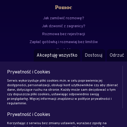
Pomoc
Jak zamówić rozmowę?
Jak dzwonić z zagranicy?
Rozmowa bez rejestracji
Zapłać gotówką i rozmawiaj bez limitów
Kontakt
Akceptuję wszystko
Dostosuj
Odrzuć
FAQ
Prywatność i Cookies
Menu
Serwis wykorzystuje pliki cookies m.in. w celu poprawienia jej
Eksperci
dostępności, personalizacji, obsługi kont użytkowników czy aby zbierać
dane, dotyczące ruchu na stronie. Każdy może sam decydować o tym
Zostań klientem
czy dopuszcza pliki cookies, ustawiając odpowiednio swoją
Zostań ekspertem
przeglądarkę. Więcej informacji znajdziesz w polityce prywatności i
regulaminie.
Artykuły
Prywatność i Cookies
Rodo
Regulamin
Korzystając z serwisu bez zmiany ustawień, wyrażasz zgodę na