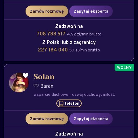
Zamów rozmowę
Zapytaj eksperta
Zadzwoń na
708 788 517
4.92 zł/min brutto
Z Polski lub z zagranicy
227 184 040
5.1 zł/min brutto
Solan
Baran
wsparcie duchowe
rozwój duchowy
milość
telefon
Zamów rozmowę
Zapytaj eksperta
Zadzwoń na