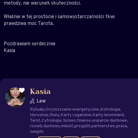
metody, nie warunek skuteczności.
Właśnie w tej prostocie i samowystarczalności tkwi
prawdziwa moc Tarota.
Pozdrawiam serdecznie
Kasia
Kasia
Lew
Rytuały
Oczyszczanie energetyczne
Astrologia
Horoskop
Runy
Karty cygańskie
Karty lenormand
Tarot
Cyfrologia
biznes
finanse
wsparcie duchowe
rozwój duchowy
milość
przyjaźń
partnerstwo
praca
związki