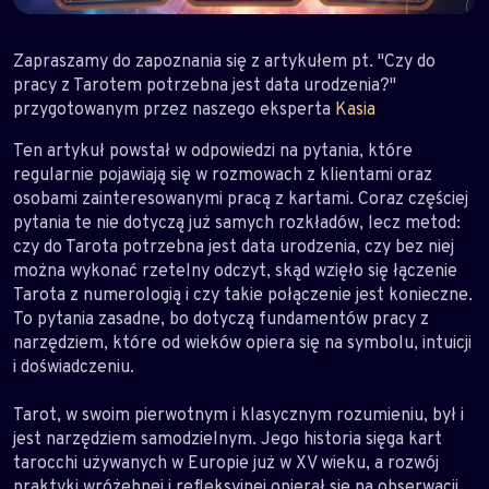
Zapraszamy do zapoznania się z artykułem pt. "Czy do
pracy z Tarotem potrzebna jest data urodzenia?"
przygotowanym przez naszego eksperta
Kasia
Ten artykuł powstał w odpowiedzi na pytania, które
regularnie pojawiają się w rozmowach z klientami oraz
osobami zainteresowanymi pracą z kartami. Coraz częściej
pytania te nie dotyczą już samych rozkładów, lecz metod:
czy do Tarota potrzebna jest data urodzenia, czy bez niej
można wykonać rzetelny odczyt, skąd wzięło się łączenie
Tarota z numerologią i czy takie połączenie jest konieczne.
To pytania zasadne, bo dotyczą fundamentów pracy z
narzędziem, które od wieków opiera się na symbolu, intuicji
i doświadczeniu.
Tarot, w swoim pierwotnym i klasycznym rozumieniu, był i
jest narzędziem samodzielnym. Jego historia sięga kart
tarocchi używanych w Europie już w XV wieku, a rozwój
praktyki wróżebnej i refleksyjnej opierał się na obserwacji,