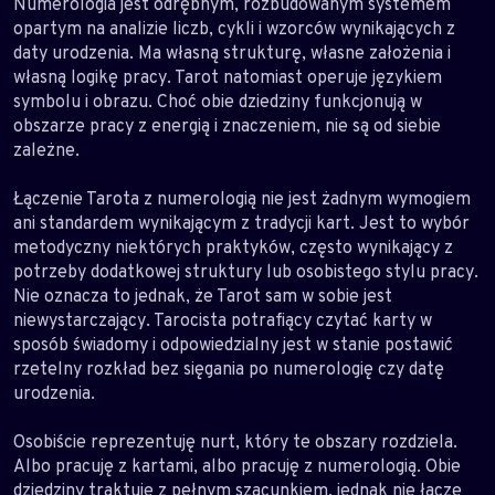
Numerologia jest odrębnym, rozbudowanym systemem
opartym na analizie liczb, cykli i wzorców wynikających z
daty urodzenia. Ma własną strukturę, własne założenia i
własną logikę pracy. Tarot natomiast operuje językiem
symbolu i obrazu. Choć obie dziedziny funkcjonują w
obszarze pracy z energią i znaczeniem, nie są od siebie
zależne.
Łączenie Tarota z numerologią nie jest żadnym wymogiem
ani standardem wynikającym z tradycji kart. Jest to wybór
metodyczny niektórych praktyków, często wynikający z
potrzeby dodatkowej struktury lub osobistego stylu pracy.
Nie oznacza to jednak, że Tarot sam w sobie jest
niewystarczający. Tarocista potrafiący czytać karty w
sposób świadomy i odpowiedzialny jest w stanie postawić
rzetelny rozkład bez sięgania po numerologię czy datę
urodzenia.
Osobiście reprezentuję nurt, który te obszary rozdziela.
Albo pracuję z kartami, albo pracuję z numerologią. Obie
dziedziny traktuję z pełnym szacunkiem, jednak nie łączę