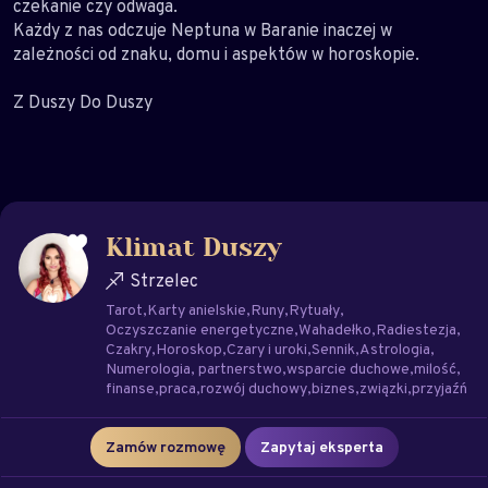
czekanie czy odwaga.
Każdy z nas odczuje Neptuna w Baranie inaczej w
zależności od znaku, domu i aspektów w horoskopie.
Z Duszy Do Duszy
Klimat Duszy
Strzelec
Tarot
Karty anielskie
Runy
Rytuały
Oczyszczanie energetyczne
Wahadełko
Radiestezja
Czakry
Horoskop
Czary i uroki
Sennik
Astrologia
Numerologia
partnerstwo
wsparcie duchowe
milość
finanse
praca
rozwój duchowy
biznes
związki
przyjaźń
Zamów rozmowę
Zapytaj eksperta