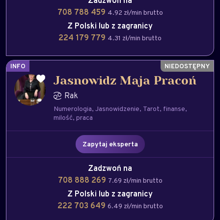
Zadzwoń na
708 788 459
4.92 zł/min brutto
Z Polski lub z zagranicy
224 179 779
4.31 zł/min brutto
INFO
Jasnowidz Maja Pracoń
Rak
Numerologia
Jasnowidzenie
Tarot
finanse
milość
praca
Zapytaj eksperta
Zadzwoń na
708 888 269
7.69 zł/min brutto
Z Polski lub z zagranicy
222 703 649
6.49 zł/min brutto