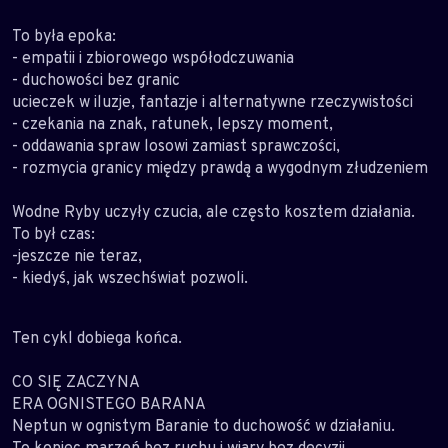
To była epoka:
- empatii i zbiorowego współodczuwania
- duchowości bez granic
ucieczek w iluzje, fantazje i alternatywne rzeczywistości
- czekania na znak, ratunek, lepszy moment,
- oddawania spraw losowi zamiast sprawczości,
- rozmycia granicy między prawdą a wygodnym złudzeniem
Wodne Ryby uczyły czucia, ale często kosztem działania.
To był czas:
-jeszcze nie teraz,
- kiedyś, jak wszechświat pozwoli.
Ten cykl dobiega końca.
CO SIĘ ZACZYNA
ERA OGNISTEGO BARANA
Neptun w ognistym Baranie to duchowość w działaniu.
To koniec marzeń bez ruchu i wiary bez decyzji.