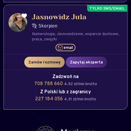
Jasnowidz Jula
Skorpion
Numerologia
Jasnowidzenie
wsparcie duchowe
praca
związki
email
Zamów rozmowę
Zapytaj eksperta
Zadzwoń na
708 788 660
4.92 zł/min brutto
Z Polski lub z zagranicy
227 184 056
4.31 zł/min brutto