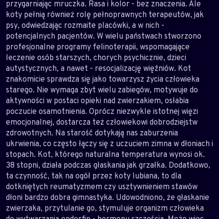
przygarniając mruczka. Rasa i kolor - bez znaczenia. Ale
koty pełnią również rolę pełnoprawnych terapeutów, jak
psy, odwiedzając rozmaite placówki, a w nich -
potencjalnych pacjentów. W wielu państwach stworzono
profesjonalne programy felinoterapii, wspomagające
leczenie osób starszych, chorych psychicznie, dzieci
autystycznych, a nawet - resocjalizację więźniów. Kot
znakomicie sprawdza się jako towarzysz życia człowieka
starego. Nie wymaga zbyt wielu zabiegów, motywuje do
aktywności w postaci opieki nad zwierzakiem, osłabia
poczucie osamotnienia. Oprócz niezwykle istotnej więzi
emocjonalnej, dostarcza też człowiekowi dobrodziejstw
zdrowotnych. Na starość dotykają nas zaburzenia
ukrwienia, co często łączy się z uczuciem zimna w dłoniach i
stopach. Kot, którego naturalna temperatura wynosi ok.
38 stopni, działa podczas głaskania jak grzałka. Dodatkowo,
ta czynność, tak na ogół przez koty lubiana, to dla
dotkniętych reumatyzmem czy usztywnieniem stawów
dłoni bardzo dobra gimnastyka. Udowodniono, że głaskanie
zwierzaka, przytulanie go, stymuluje organizm człowieka
do wytwarzania endorfin - hormonu szczęścia. Może więc