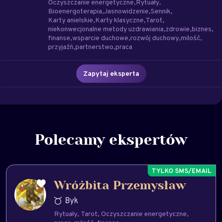
Oczyszczanie energetyczne
Rytuały
Bioenergoterapia
Jasnowidzenie
Sennik
Karty anielskie
Karty klasyczne
Tarot
niekonwecjonalne metody uzdrawiania
zdrowie
biznes
finanse
wsparcie duchowe
rozwój duchowy
milość
przyjaźń
partnerstwo
praca
Zapytaj eksperta
Polecamy ekspertów
Wróżbita Przemysław
Byk
Rytuały
Tarot
Oczyszczanie energetyczne