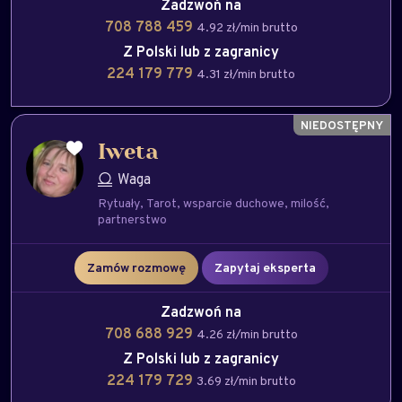
Zadzwoń na
708 788 459
4.92 zł/min brutto
Z Polski lub z zagranicy
224 179 779
4.31 zł/min brutto
Iweta
Waga
Rytuały
Tarot
wsparcie duchowe
milość
partnerstwo
Zamów rozmowę
Zapytaj eksperta
Zadzwoń na
708 688 929
4.26 zł/min brutto
Z Polski lub z zagranicy
224 179 729
3.69 zł/min brutto