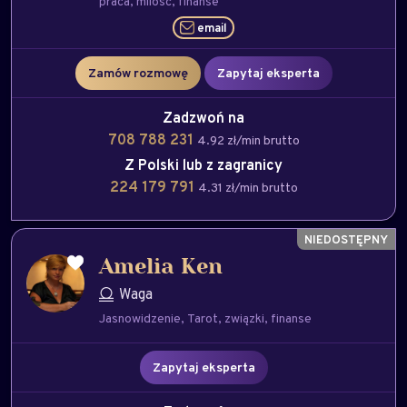
praca
milość
finanse
email
Zamów rozmowę
Zapytaj eksperta
Zadzwoń na
708 788 231
4.92 zł/min brutto
Z Polski lub z zagranicy
224 179 791
4.31 zł/min brutto
Amelia Ken
Waga
Jasnowidzenie
Tarot
związki
finanse
Zapytaj eksperta