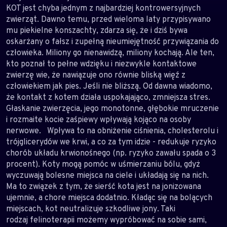
KOT jest chyba jednym z najbardziej kontrowersyjnych
zwierząt. Dawno temu, przed wieloma laty przypisywano
mu piekielne konszachty, zdarza się, że i dziś bywa
oskarżany o fałsz i zupełną nieumiejętność przywiązania do
człowieka. Miliony go nienawidzą, miliony kochają. Ale ten,
kto poznał to pełne wdzięku i niezwykle kontaktowe
zwierzę wie, że nawiązuje ono równie bliską więź z
człowiekiem jak pies. Jeśli nie bliższą. Od dawna wiadomo,
że kontakt z kotem działa uspokajająco, zmniejsza stres.
Głaskanie zwierzęcia, jego monotonne, głębokie mruczenie
i rozmaite kocie zaśpiewy wpływają kojąco na osoby
nerwowe. Wpływa to na obniżenie ciśnienia, cholesterolu i
trójglicerydów we krwi, a co za tym idzie - redukuje ryzyko
chorób układu krwionośnego (np. ryzyko zawału spada o 3
procent). Koty mogą pomóc w uśmierzaniu bólu, gdyż
wyczuwają bolesne miejsca na ciele i układają się na nich.
Ma to związek z tym, że sierść kota jest na jonizowana
ujemnie, a chore miejsca dodatnio. Kładąc się na bolących
miejscach, kot neutralizuje szkodliwe jony. Taki
rodzaj felinoterapii możemy wypróbować na sobie sami,