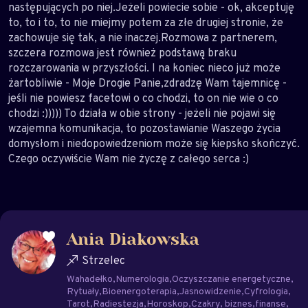
następujących po niej.Jeżeli powiecie sobie - ok, akceptuję
to, to i to, to nie miejmy potem za złe drugiej stronie, że
zachowuje się tak, a nie inaczej.Rozmowa z partnerem,
szczera rozmowa jest również podstawą braku
rozczarowania w przyszłości. I na koniec nieco już może
żartobliwie - Moje Drogie Panie,zdradzę Wam tajemnicę -
jeśli nie powiesz facetowi o co chodzi, to on nie wie o co
chodzi :))))) To działa w obie strony - jeżeli nie pojawi się
wzajemna komunikacja, to pozostawianie Waszego życia
domysłom i niedopowiedzeniom może się kiepsko skończyć.
Czego oczywiście Wam nie życzę z całego serca :)
Ania Diakowska
Strzelec
Wahadełko
Numerologia
Oczyszczanie energetyczne
Rytuały
Bioenergoterapia
Jasnowidzenie
Cyfrologia
Tarot
Radiestezja
Horoskop
Czakry
biznes
finanse