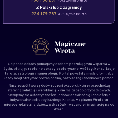
708 788 237
4.92 zł/min brutto
Z Polski lub z zagranicy
224 179 787
4.31 zł/min brutto
Od ponad dekady pomagamy osobom poszukującym wsparcia w
życiu, oferując
rzetelne porady ezoteryczne, wróżby, konsultacje
tarota, astrologii i numerologii
. Portal powstał z myślą o tym, aby
każdy mógł otrzymać profesjonalną, bezpieczną i anonimową pomoc.
Nasz zespół tworzą doświadczeni
eksperci
, którzy przechodzą
staranną selekcję i weryfikację – nie ma tu osób przypadkowych.
Kierujemy się autentycznością, odpowiedzialnością i dbałością o
indywidualne potrzeby każdego Klienta.
Magiczne Wrota to
miejsce, gdzie znajdziesz wskazówki, wsparcie i inspirację na co
dzień.