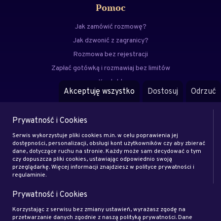
Pomoc
Jak zamówić rozmowę?
Jak dzwonić z zagranicy?
Rozmowa bez rejestracji
Zapłać gotówką i rozmawiaj bez limitów
Kontakt
Akceptuję wszystko
Dostosuj
Odrzuć
FAQ
Prywatność i Cookies
Menu
Serwis wykorzystuje pliki cookies m.in. w celu poprawienia jej
Eksperci
dostępności, personalizacji, obsługi kont użytkowników czy aby zbierać
dane, dotyczące ruchu na stronie. Każdy może sam decydować o tym
Zostań klientem
czy dopuszcza pliki cookies, ustawiając odpowiednio swoją
Zostań ekspertem
przeglądarkę. Więcej informacji znajdziesz w polityce prywatności i
regulaminie.
Artykuły
Prywatność i Cookies
Rodo
Regulamin
Korzystając z serwisu bez zmiany ustawień, wyrażasz zgodę na
przetwarzanie danych zgodnie z naszą polityką prywatności. Dane