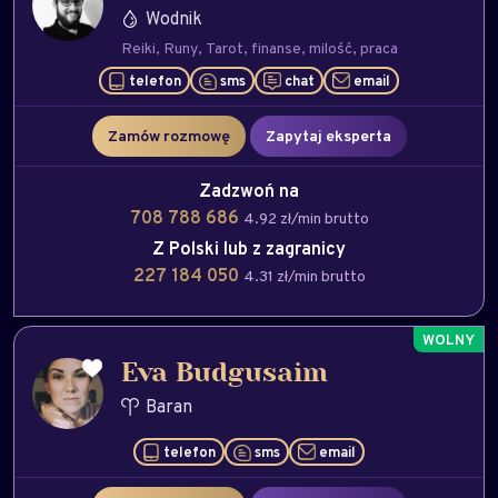
Wodnik
Reiki
Runy
Tarot
finanse
milość
praca
telefon
sms
chat
email
Zamów rozmowę
Zapytaj eksperta
Zadzwoń na
708 788 686
4.92 zł/min brutto
Z Polski lub z zagranicy
227 184 050
4.31 zł/min brutto
Eva Budgusaim
Baran
telefon
sms
email