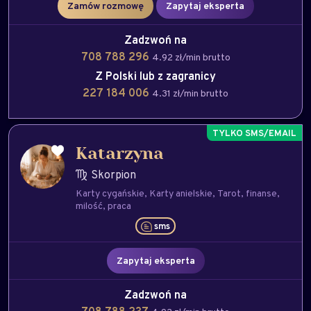
Zamów rozmowę
Zapytaj eksperta
Zadzwoń na
708 788 296
4.92 zł/min brutto
Z Polski lub z zagranicy
227 184 006
4.31 zł/min brutto
Katarzyna
Skorpion
Karty cygańskie
Karty anielskie
Tarot
finanse
milość
praca
sms
Zapytaj eksperta
Zadzwoń na