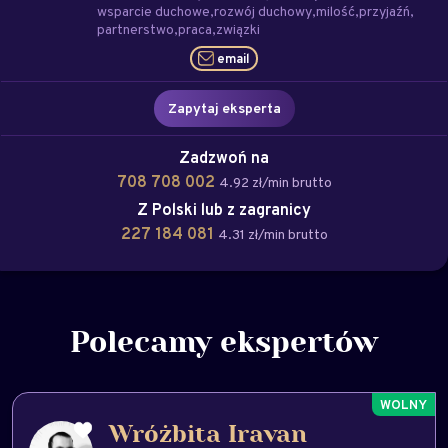
wsparcie duchowe
rozwój duchowy
milość
przyjaźń
partnerstwo
praca
związki
email
Zapytaj eksperta
Zadzwoń na
708 708 002
4.92 zł/min brutto
Z Polski lub z zagranicy
227 184 081
4.31 zł/min brutto
Polecamy ekspertów
Wróżbita Iravan