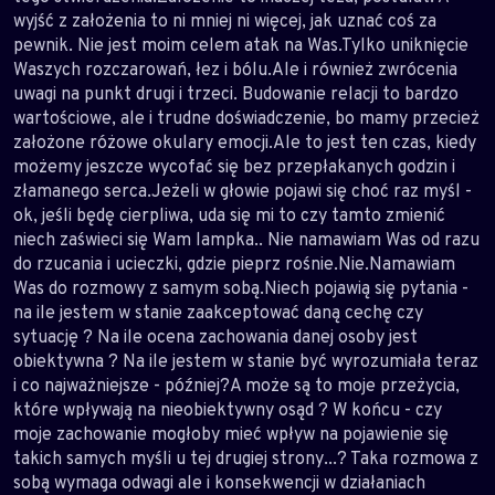
wyjść z założenia to ni mniej ni więcej, jak uznać coś za
pewnik. Nie jest moim celem atak na Was.Tylko uniknięcie
Waszych rozczarowań, łez i bólu.Ale i również zwrócenia
uwagi na punkt drugi i trzeci. Budowanie relacji to bardzo
wartościowe, ale i trudne doświadczenie, bo mamy przecież
założone różowe okulary emocji.Ale to jest ten czas, kiedy
możemy jeszcze wycofać się bez przepłakanych godzin i
złamanego serca.Jeżeli w głowie pojawi się choć raz myśl -
ok, jeśli będę cierpliwa, uda się mi to czy tamto zmienić
niech zaświeci się Wam lampka.. Nie namawiam Was od razu
do rzucania i ucieczki, gdzie pieprz rośnie.Nie.Namawiam
Was do rozmowy z samym sobą.Niech pojawią się pytania -
na ile jestem w stanie zaakceptować daną cechę czy
sytuację ? Na ile ocena zachowania danej osoby jest
obiektywna ? Na ile jestem w stanie być wyrozumiała teraz
i co najważniejsze - później?A może są to moje przeżycia,
które wpływają na nieobiektywny osąd ? W końcu - czy
moje zachowanie mogłoby mieć wpływ na pojawienie się
takich samych myśli u tej drugiej strony...? Taka rozmowa z
sobą wymaga odwagi ale i konsekwencji w działaniach