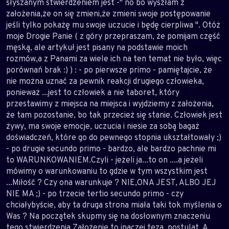
słyszanym stwierdzeniem jest -" no bo wyszłam z
założenia,że on się zmieni,że zmieni swoje postępowanie
jeśli tylko pokażę mu swoje uczucie i będę cierpliwa ". Otóż
moje Drogie Panie ( z góry przepraszam, że pomijam część
męską, ale artykuł jest pisany na podstawie moich
rozmów,a z Panami za wiele ich na ten temat nie było, więc
porównań brak :) ) : - po pierwsze primo - pamiętajcie, że
nie można uznać za pewnik reakcji drugiego człowieka,
ponieważ ...jest to człowiek a nie taboret, który
przestawimy z miejsca na miejsca i wyjdziemy z założenia,
że tam pozostanie, bo tak przecież się stanie. Człowiek jest
żywy, ma swoje emocje, uczucia i niesie za sobą bagaż
doświadczeń, które go do pewnego stopnia ukształtowały ;)
- po drugie secundo primo - bardzo, ale bardzo pachnie mi
to WARUNKOWANIEM.Czyli - jeżeli ja...to on ....a jeżeli
mówimy o warunkowaniu to gdzie w tym wszystkim jest
...Miłość ? Czy ona warunkuje ? NIE,ONA JEST, ALBO JEJ
NIE MA ;) - po trzecie tertio secundo primo - czy
chciałybyście, aby ta druga strona miała taki tok myślenia o
Was ? Na początek skupmy się na dosłownym znaczeniu
tego stwierdzenia.Założenie to inaczej teza, postulat. A