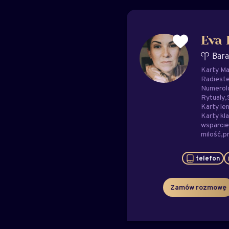
Eva
Bar
Karty Ma
Radieste
Numerol
Rytuały
Karty le
Karty kl
wsparci
milość
p
telefon
Zamów rozmowę