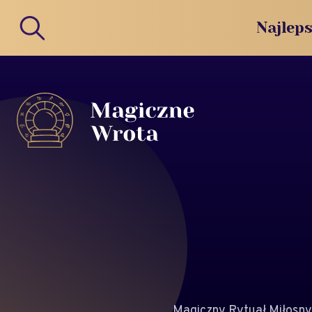
Najleps
Magiczny Rytuał Miłosny.