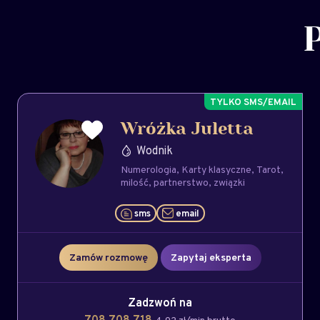
Wróżka Juletta
Wodnik
Numerologia
Karty klasyczne
Tarot
milość
partnerstwo
związki
sms
email
Zamów rozmowę
Zapytaj eksperta
Zadzwoń na
708 708 718