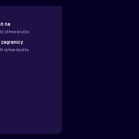
ń na
92 zł/min brutto
z zagranicy
31 zł/min brutto