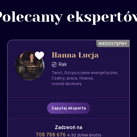
Polecamy ekspertó
Hanna Łucja
Rak
Tarot
Oczyszczanie energetyczne
Czakry
praca
finanse
rozwój duchowy
Zapytaj eksperta
Zadzwoń na
708 788 676
4.92 zł/min brutto