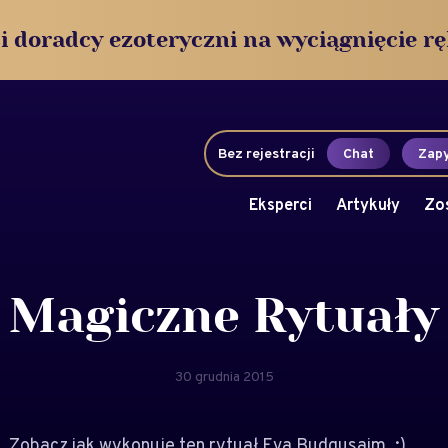
i doradcy ezoteryczni na wyciągnięcie rę
Bez rejestracji
Chat
Zapy
Eksperci
Artykuły
Zo
Magiczne Rytuały
30 grudnia 2015
 Zobacz jak wykonuje ten rytuał Eva Budgusaim. :)