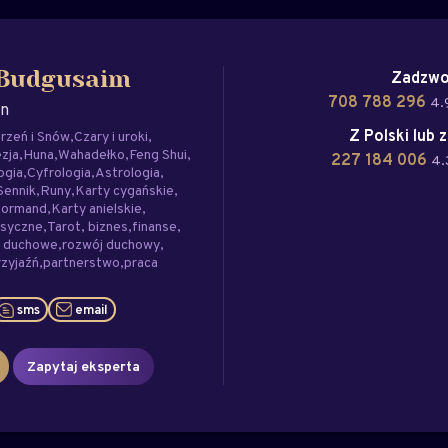
Zadzwo
 Budgusaim
708 788 296
4.
an
Z Polski lub 
rzeń i Snów
Czary i uroki
zja
Huna
Wahadełko
Feng Shui
227 184 006
4.
ogia
Cyfrologia
Astrologia
Sennik
Runy
Karty cygańskie
normand
Karty anielskie
asyczne
Tarot
biznes
finanse
e duchowe
rozwój duchowy
rzyjaźń
partnerstwo
praca
sms
email
Zapytaj eksperta