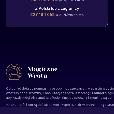
4.92 zł/min brutto
Z Polski lub z zagranicy
227 184 068
4.31 zł/min brutto
Od ponad dekady pomagamy osobom poszukującym wsparcia w życiu,
ezoteryczne, wróżby, konsultacje tarota, astrologii i numerologii
aby każdy mógł otrzymać profesjonalną, bezpieczną i anonimową po
Nasz zespół tworzą doświadczeni
eksperci
, którzy przechodzą staran
ma tu osób przypadkowych. Kierujemy się autentycznością, odpowiedz
indywidualne potrzeby każdego Klienta.
Magiczne Wrota to miejsce