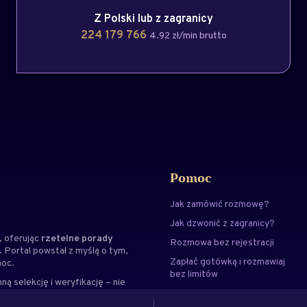
Z Polski lub z zagranicy
224 179 766
4.92 zł/min brutto
Pomoc
Jak zamówić rozmowę?
Jak dzwonić z zagranicy?
 oferując
rzetelne porady
Rozmowa bez rejestracji
. Portal powstał z myślą o tym,
Zapłać gotówką i rozmawiaj
moc.
bez limitów
ną selekcję i weryfikację – nie
Kontakt
ialnością i dbałością o
, gdzie znajdziesz wskazówki,