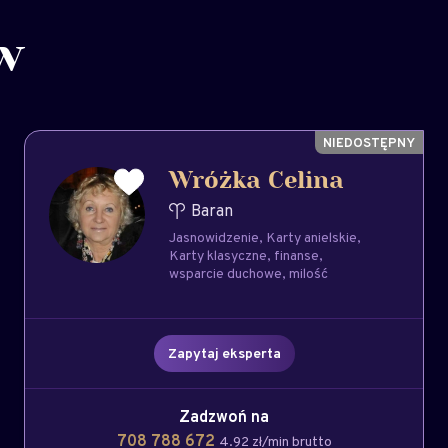
w
Wróżka Celina
Baran
Jasnowidzenie
Karty anielskie
Karty klasyczne
finanse
wsparcie duchowe
milość
Zapytaj eksperta
Zadzwoń na
708 788 672
4.92 zł/min brutto