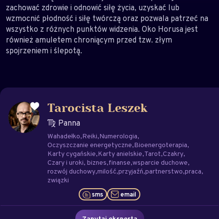
zachować zdrowie i odnowić siłę życia, uzyskać lub
wzmocnić płodność i siłę twórczą oraz pozwala patrzeć na
wszystko z różnych punktów widzenia. Oko Horusa jest
również amuletem chroniącym przed tzw. złym
spojrzeniem i ślepotą.
Tarocista Leszek
Panna
Wahadełko
Reiki
Numerologia
Oczyszczanie energetyczne
Bioenergoterapia
Karty cygańskie
Karty anielskie
Tarot
Czakry
Czary i uroki
biznes
finanse
wsparcie duchowe
rozwój duchowy
milość
przyjaźń
partnerstwo
praca
związki
sms
email
Zapytaj eksperta