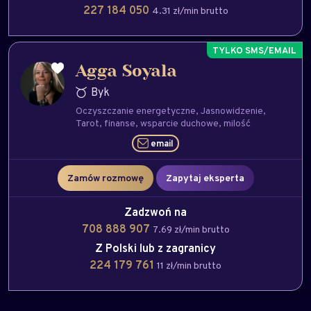
227 184 050
4.31 zł/min brutto
Agga Soyala
Byk
Oczyszczanie energetyczne
Jasnowidzenie
Tarot
finanse
wsparcie duchowe
milość
email
Zamów rozmowę
Zapytaj eksperta
Zadzwoń na
708 888 907
7.69 zł/min brutto
Z Polski lub z zagranicy
224 179 761
11 zł/min brutto