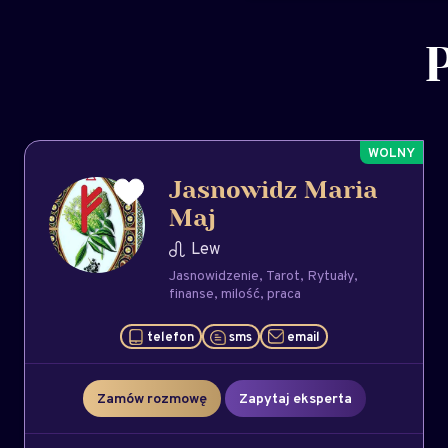
Jasnowidz Maria
Maj
Lew
Jasnowidzenie
Tarot
Rytuały
finanse
milość
praca
telefon
sms
email
Zamów rozmowę
Zapytaj eksperta