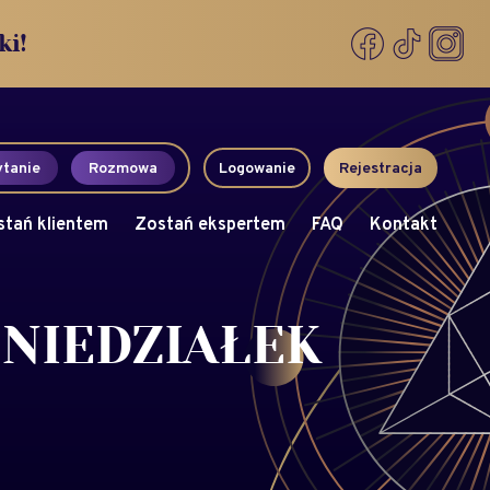
ki!
tanie
Rozmowa
Logowanie
Rejestracja
stań klientem
Zostań ekspertem
FAQ
Kontakt
NIEDZIAŁEK