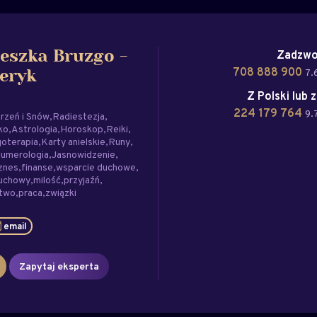
Zadzwo
eszka Bruzgo -
708 888 900
7.
eryk
Z Polski lub 
224 179 764
9.
rzeń i Snów
Radiestezja
ko
Astrologia
Horoskop
Reiki
oterapia
Karty anielskie
Runy
umerologia
Jasnowidzenie
znes
finanse
wsparcie duchowe
duchowy
milość
przyjaźń
stwo
praca
związki
email
Zapytaj eksperta