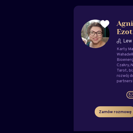
Agni
Ezot
Lew
Karty Ma
Wahadeł
Bioenerg
Czakry
N
Tarot
bi
rozwój 
partner
Zamów rozmowę