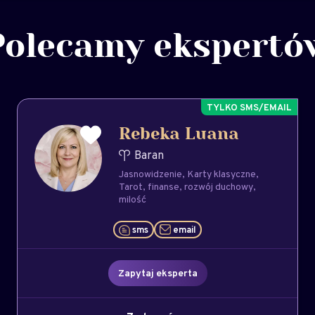
Polecamy ekspertó
Rebeka Luana
Baran
Jasnowidzenie
Karty klasyczne
Tarot
finanse
rozwój duchowy
milość
sms
email
Zapytaj eksperta