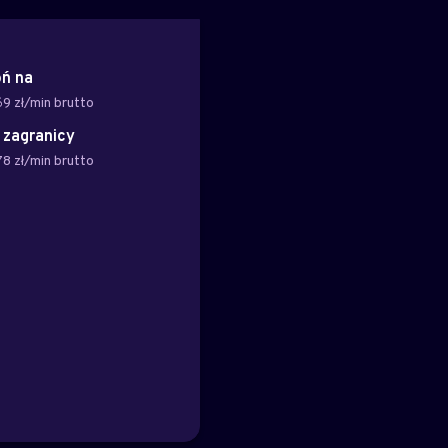
ń na
69 zł/min brutto
z zagranicy
78 zł/min brutto