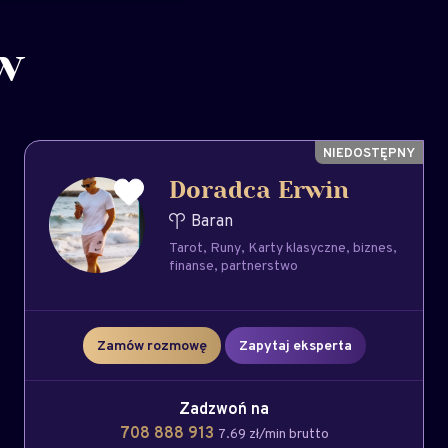
w
Doradca Erwin
Baran
Tarot
Runy
Karty klasyczne
biznes
finanse
partnerstwo
Zamów rozmowę
Zapytaj eksperta
Zadzwoń na
708 888 913
7.69 zł/min brutto