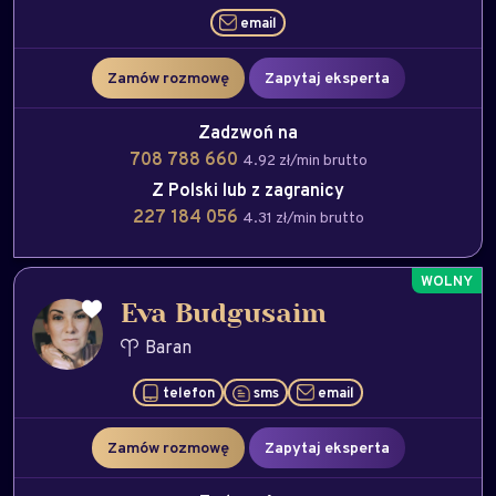
email
Zamów rozmowę
Zapytaj eksperta
Zadzwoń na
708 788 660
4.92 zł/min brutto
Z Polski lub z zagranicy
227 184 056
4.31 zł/min brutto
Eva Budgusaim
Baran
telefon
sms
email
Zamów rozmowę
Zapytaj eksperta