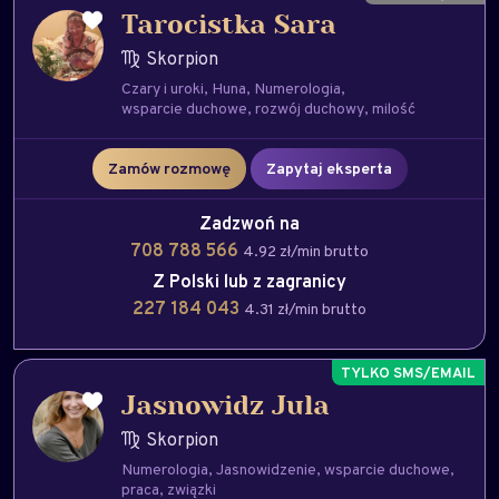
Tarocistka Sara
Skorpion
Czary i uroki
Huna
Numerologia
wsparcie duchowe
rozwój duchowy
milość
Zamów rozmowę
Zapytaj eksperta
Zadzwoń na
708 788 566
4.92 zł/min brutto
Z Polski lub z zagranicy
227 184 043
4.31 zł/min brutto
Jasnowidz Jula
Skorpion
Numerologia
Jasnowidzenie
wsparcie duchowe
praca
związki