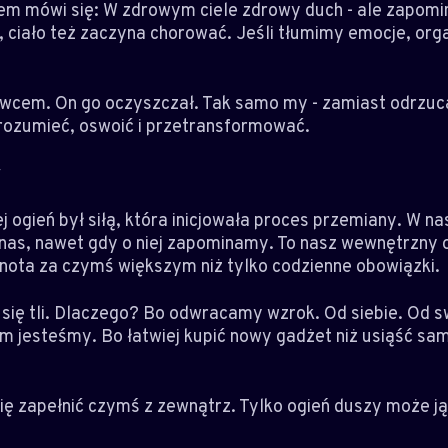
em mówi się: W zdrowym ciele zdrowy duch - ale zapomin
pi, ciało też zaczyna chorować. Jeśli tłumimy emocje, o
owcem. On go oczyszczał. Tak samo my - zamiast odrzuca
zrozumieć, oswoić i przetransformować.
y
 ogień był siłą, która inicjowała proces przemiany. W na
 nas, nawet gdy o niej zapominamy. To nasz wewnętrzny o
knota za czymś większym niż tylko codzienne obowiązki.
o się tli. Dlaczego? Bo odwracamy wzrok. Od siebie. Od 
m jesteśmy. Bo łatwiej kupić nowy gadżet niż usiąść sa
się zapełnić czymś z zewnątrz. Tylko ogień duszy może ją