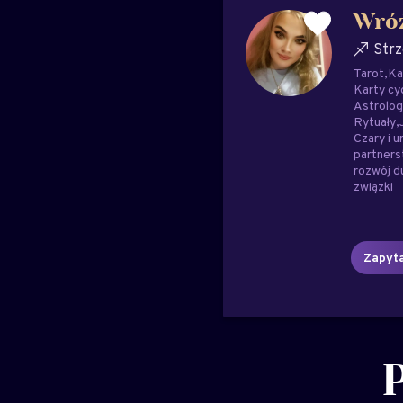
Wró
Strz
Tarot
Ka
Karty cy
Astrolog
Rytuały
Czary i u
partner
rozwój 
związki
Zapyta