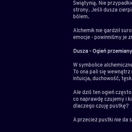
Świątynią. Nie przypadki
strony. Jeśli dusza cier
bólem.
Alchemik nie gardził sur
emocje - powinniśmy je 
Dusza - Ogień przemian
W symbolice alchemicznej
To ona pali się wewnątrz
intuicja, duchowość, tęs
Ale dziś ten ogień częst
co naprawdę czujemy i ki
dlaczego czuję pustkę?
A przecież pustki nie da 