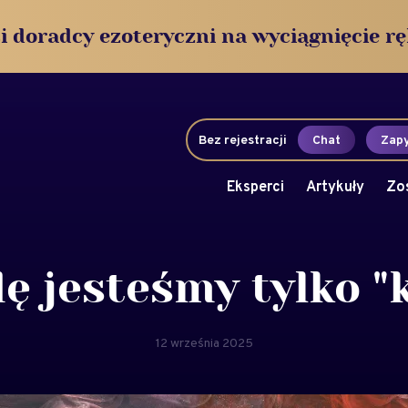
i doradcy ezoteryczni na wyciągnięcie rę
Bez rejestracji
Chat
Zapy
Eksperci
Artykuły
Zo
ę jesteśmy tylko "
12 września 2025