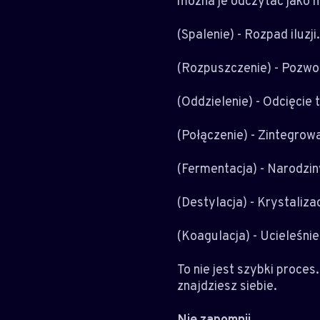
można je odczytać jako 
(Spalenie) - Rozpad iluzj
(Rozpuszczenie) - Pozwol
(Oddzielenie) - Odcięcie 
(Połączenie) - Zintegrow
(Fermentacja) - Narodzi
(Destylacja) - Krystaliza
(Koagulacja) - Ucieleśnie
To nie jest szybki proces.
znajdziesz siebie.
Nie zapomnij...