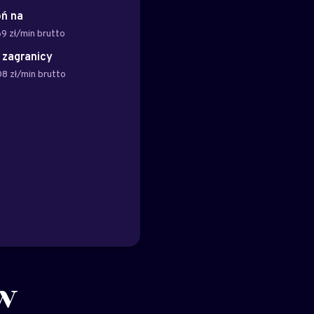
ń na
69 zł/min brutto
z zagranicy
08 zł/min brutto
w