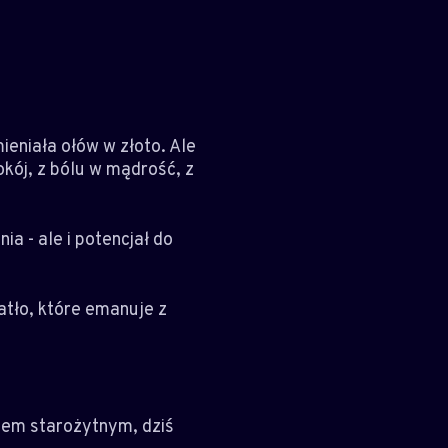
mieniała ołów w złoto. Ale
okój, z bólu w mądrość, z
ia - ale i potencjał do
atło, które emanuje z
iem starożytnym, dziś