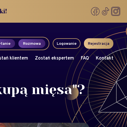
ki!
tanie
Rozmowa
Logowanie
Rejestracja
stań klientem
Zostań ekspertem
FAQ
Kontakt
kupą mięsa"?