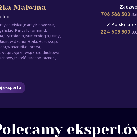
Zadzwo
żka Malwina
708 588 500
3.
elec
Z Polski lub 
rty anielskie
Karty klasyczne
gańskie
Karty lenormand
224 605 500
3.
ia
Cyfrologia
Numerologia
Runy
Jasnowidzenie
Reiki
Horoskop
roki
Wahadełko
praca
stwo
przyjaźń
wsparcie duchowe
duchowy
milość
finanse
biznes
j eksperta
Polecamy ekspertó