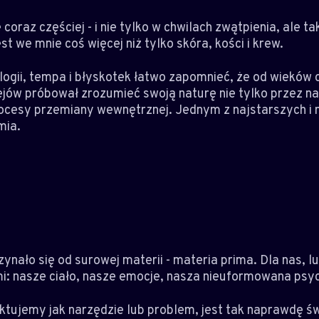
coraz częściej - i nie tylko w chwilach zwątpienia, ale 
t we mnie coś więcej niż tylko skóra, kości i krew.
ogii, tempa i błyskotek łatwo zapomnieć, że od wieków 
iejów próbował zrozumieć swoją naturę nie tylko przez na
ocesy przemiany wewnętrznej. Jednym z najstarszych i 
mia.
ynało się od surowej materii - materia prima. Dla nas, 
i: nasze ciało, nasze emocje, nasza nieuformowana psyc
raktujemy jak narzędzie lub problem, jest tak naprawdę 