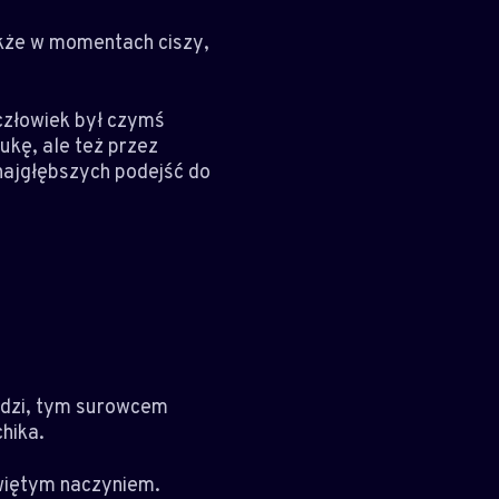
także w momentach ciszy,
człowiek był czymś
ukę, ale też przez
najgłębszych podejść do
ludzi, tym surowcem
hika.
świętym naczyniem.