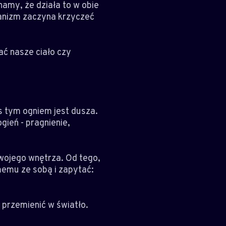
amy, że działa to w obie
rganizm zaczyna krzyczeć
ć nasze ciało czy
s tym ogniem jest dusza.
gień - pragnienie,
swojego wnętrza. Od tego,
memu ze sobą i zapytać:
 przemienić w światło.