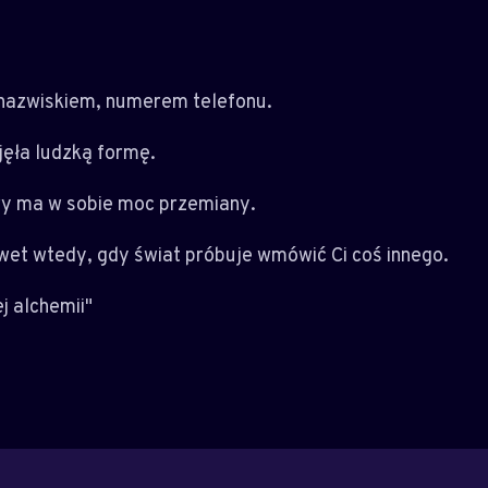
, nazwiskiem, numerem telefonu.
jęła ludzką formę.
ry ma w sobie moc przemiany.
wet wtedy, gdy świat próbuje wmówić Ci coś innego.
j alchemii"