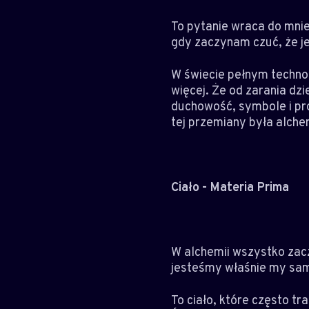
To pytanie wraca do mnie 
gdy zaczynam czuć, że jes
W świecie pełnym technol
więcej. Że od zarania dz
duchowość, symbole i pr
tej przemiany była alche
Ciało - Materia Prima
W alchemii wszystko zacz
jesteśmy właśnie my sam
To ciało, które często t