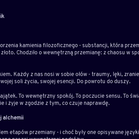
ik
worzenia kamienia filozoficznego - substancji, która prze
ne złoto. Chodziło o wewnętrzną przemianę: z chaosu w sp
iem. Każdy z nas nosi w sobie ołów - traumy, lęki, zranien
ojej soli życia, swojej esencji. Do powrotu do duszy.
ajątek. To wewnętrzny spokój. To poczucie sensu. To świ
ie i żyje w zgodzie z tym, co czuje naprawdę.
 alchemii
dem etapów przemiany - i choć były one opisywane język