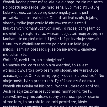
Wodnik kocha przez mózg, ale nie dlatego, że nie ma serca.
Po prostu jego serce lubi mieć sens. Lubi mieć strukturę.
Lubi wiedzieć, że to, co się dzieje między wami, jest
prawdziwe, a nie teatralne. On potrafi być czuły, lojalny,
obecny, tylko jego czułość nie zawsze ma kształt
klasycznych romantycznych scen. To raczej pamiętam co
mówiłaś, ogarnąłem ci to, wracam bo jesteś moją osobą, niż
kocham cię co pięć minut. I jeśli ktoś potrzebuje słów jak
tlenu, to z Wodnikiem warto po prostu ustalić język
miłości, zamiast obrażać się, że on nie mówi w dialekcie
melodramatu.
Wolność, czyli tlen, a nie obojętność.
Najważniejsze, co trzeba o nim wiedzieć, to że jest
wolnościowy. I to słowo brzmi jak slogan, ale w praktyce
oznacza jedno. On kocha najlepiej, kiedy ma przestrzeń. Nie
obojętność, tylko przestrzeń. Tę różnicę czuć od razu.
Wodnik nie ucieka od bliskości. Wodnik ucieka od kontroli.
Jeśli relacja zaczyna przypominać monitoring, testy,
sprawdźmy czy mu zależy, sceny zazdrości i podkręcanie
atmosfery, to on robi to, co robi powietrze, kiedy