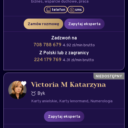
biznes
wsparcie duchowe
praca
telefon
sms
Zamów rozmowę
Zapytaj eksperta
Zadzwoń na
708 788 679
4.92 zł/min brutto
Z Polski lub z zagranicy
224 179 769
4.31 zł/min brutto
Victoria M Katarzyna
Byk
Karty anielskie
Karty lenormand
Numerologia
Zapytaj eksperta