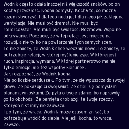
Wodnik często działa inaczej niż większość znaków, bo on
kocha przyszłość. Kocha pomysły. Kocha to, co można
razem stworzyć. I dlatego nuda jest dla niego jak zaklejona
wentylacja. Nie musi być dramat. Nie musi być
rollercoaster. Ale musi być świeżość. Rozmowa. Wspólne
odkrywanie. Poczucie, że w tej relacji jest miejsce na
rozwój, a nie tylko na powtarzanie tych samych scen.
To nie znaczy, że Wodnik chce wiecznie nowe. To znaczy, że
potrzebuje relacji, w której myślenie żyje. W której jest
ruch, inspiracja, wymiana. W której partnerstwo ma nie
tylko emocje, ale też wspólny kierunek.
Jak rozpoznać, że Wodnik kocha.
Nie po liczbie serduszek. Po tym, że cię wpuszcza do swojej
głowy. Że pokazuje ci swój świat. Że dzieli się pomysłami,
planami, wnioskami. Że pyta o twoje zdanie, bo naprawdę
go to obchodzi. Że pamięta drobiazgi, te twoje rzeczy,
których nikt inny nie zauważa.
I po tym, że wraca. Wodnik może czasem znikać, bo
potrzebuje wrócić do siebie. Ale jeśli kocha, to wraca.
Zawsze.