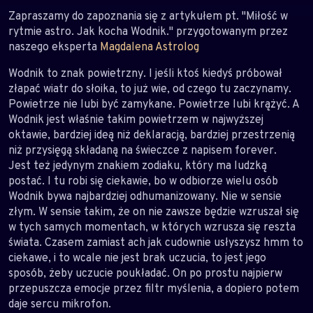
Zapraszamy do zapoznania się z artykułem pt. "Miłość w
rytmie astro. Jak kocha Wodnik." przygotowanym przez
naszego eksperta
Magdalena Astrolog
Wodnik to znak powietrzny. I jeśli ktoś kiedyś próbował
złapać wiatr do słoika, to już wie, od czego tu zaczynamy.
Powietrze nie lubi być zamykane. Powietrze lubi krążyć. A
Wodnik jest właśnie takim powietrzem w najwyższej
oktawie, bardziej ideą niż deklaracją, bardziej przestrzenią
niż przysięgą składaną na świeczce z napisem forever.
Jest też jedynym znakiem zodiaku, który ma ludzką
postać. I tu robi się ciekawie, bo w odbiorze wielu osób
Wodnik bywa najbardziej odhumanizowany. Nie w sensie
złym. W sensie takim, że on nie zawsze będzie wzruszał się
w tych samych momentach, w których wzrusza się reszta
świata. Czasem zamiast ach jak cudownie usłyszysz hmm to
ciekawe, i to wcale nie jest brak uczucia, to jest jego
sposób, żeby uczucie poukładać. On po prostu najpierw
przepuszcza emocje przez filtr myślenia, a dopiero potem
daje sercu mikrofon.