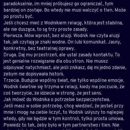
paradoksalnie, im mniej próbujesz go ograniczać, tym
bardziej on zostaje. Bo wtedy nie musi walczyć o tlen. Może
po prostu być.
Jeśli chcesz mieć z Wodnikiem relację, która jest stabilna,
ale nie dusząca, to są trzy proste zasady.
Pierwsza. Mów wprost, bez aluzji. Wodnik nie czyta aluzji
tak, jak czytają je znaki wodne. On lubi komunikat. Jasny,
konkretny, bez teatralnej oprawy.
Druga. Daj mu przestrzeń, ale ustal zasady kontaktu. To
jest genialne rozwiązanie dla obu stron. Nie musisz
odpisywać natychmiast, ale jeśli znikasz, daj mi jedno zdanie,
żebym nie dopisywała historii.
Trzecia. Budujcie wspólny świat, nie tylko wspólne emocje.
Wodnik świetnie się trzyma w relacji, kiedy ma poczucie, że
coś tworzycie, że idziecie w stronę, że jest sens.
Jak mówić do Wodnika o potrzebie bezpieczeństwa.
Jeśli masz w sobie potrzebę, chcę wiedzieć, że jesteś przy
mnie i mogę na ciebie liczyć, to Wodnik usłyszy to najlepiej
wtedy, gdy nie będzie w tym kontroli, tylko prosta umowa.
Powiedz to tak, żeby było w tym partnerstwo i tlen. Nie