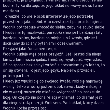
próbujesz je przygnieść. Wymyka się. I nie dlatego, że nie
kocha. Tylko dlatego, że jego układ nerwowy mówi, tu nie
ma tlenu.
To ważne, bo wiele osób interpretuje jego potrzebę
przestrzeni jako chłód. A to często jest po prostu higiena.
Wodnik potrzebuje wracać do siebie, żeby nie zgubić siebie.
I kiedy ma tę możliwość, paradoksalnie jest bardziej stały,
bardziej lojalny, bardziej na miejscu, niż wtedy, gdy jest
dociskany do ściany pytaniami i oczekiwaniami.
Przyjaźń jako fundament więzi.
Wodnik buduje więź przez przyjaźń. Jeśli jesteś dla niego
kimś, z kim można gadać, śmiać się, wygłupiać, wymyślać,
iść na spacer bez spiny i wrócić z poczuciem było lekko, to
on się otwiera. To jest jego język. Najpierw przyjaciel,
potem partner.
I kiedy już wpuści cię do swojego świata, robi się naprawdę
wierny, tylko w wersji jestem obok nawet kiedy milczę, a
nie w wersji muszę cię mieć na wyłączność bo inaczej się
boję. On często nie pcha relacji w dramat, bo dramat jest
dla niego stratą energii. Woli sens. Woli układ, który działa.
Wodnik kocha przyszłość.