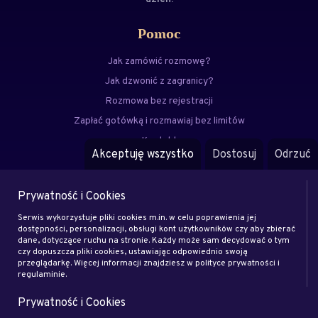
Pomoc
Jak zamówić rozmowę?
Jak dzwonić z zagranicy?
Rozmowa bez rejestracji
Zapłać gotówką i rozmawiaj bez limitów
Kontakt
Akceptuję wszystko
Dostosuj
Odrzuć
FAQ
Prywatność i Cookies
Menu
Serwis wykorzystuje pliki cookies m.in. w celu poprawienia jej
Eksperci
dostępności, personalizacji, obsługi kont użytkowników czy aby zbierać
dane, dotyczące ruchu na stronie. Każdy może sam decydować o tym
Zostań klientem
czy dopuszcza pliki cookies, ustawiając odpowiednio swoją
Zostań ekspertem
przeglądarkę. Więcej informacji znajdziesz w polityce prywatności i
regulaminie.
Artykuły
Prywatność i Cookies
Rodo