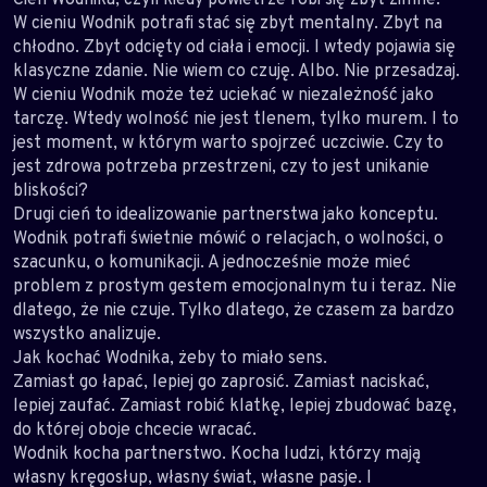
W cieniu Wodnik potrafi stać się zbyt mentalny. Zbyt na
chłodno. Zbyt odcięty od ciała i emocji. I wtedy pojawia się
klasyczne zdanie. Nie wiem co czuję. Albo. Nie przesadzaj.
W cieniu Wodnik może też uciekać w niezależność jako
tarczę. Wtedy wolność nie jest tlenem, tylko murem. I to
jest moment, w którym warto spojrzeć uczciwie. Czy to
jest zdrowa potrzeba przestrzeni, czy to jest unikanie
bliskości?
Drugi cień to idealizowanie partnerstwa jako konceptu.
Wodnik potrafi świetnie mówić o relacjach, o wolności, o
szacunku, o komunikacji. A jednocześnie może mieć
problem z prostym gestem emocjonalnym tu i teraz. Nie
dlatego, że nie czuje. Tylko dlatego, że czasem za bardzo
wszystko analizuje.
Jak kochać Wodnika, żeby to miało sens.
Zamiast go łapać, lepiej go zaprosić. Zamiast naciskać,
lepiej zaufać. Zamiast robić klatkę, lepiej zbudować bazę,
do której oboje chcecie wracać.
Wodnik kocha partnerstwo. Kocha ludzi, którzy mają
własny kręgosłup, własny świat, własne pasje. I