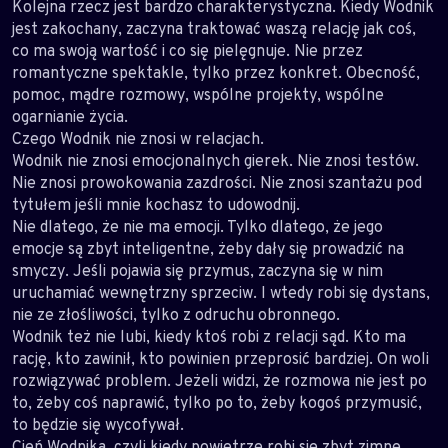
Kolejna rzecz jest bardzo charakterystyczna. Kiedy Wodnik
jest zakochany, zaczyna traktować waszą relację jak coś,
co ma swoją wartość i co się pielęgnuje. Nie przez
romantyczne spektakle, tylko przez konkret. Obecność,
pomoc, mądre rozmowy, wspólne projekty, wspólne
ogarnianie życia.
Czego Wodnik nie znosi w relacjach.
Wodnik nie znosi emocjonalnych gierek. Nie znosi testów.
Nie znosi prowokowania zazdrości. Nie znosi szantażu pod
tytułem jeśli mnie kochasz to udowodnij.
Nie dlatego, że nie ma emocji. Tylko dlatego, że jego
emocje są zbyt inteligentne, żeby dały się prowadzić na
smyczy. Jeśli pojawia się przymus, zaczyna się w nim
uruchamiać wewnętrzny sprzeciw. I wtedy robi się dystans,
nie ze złośliwości, tylko z odruchu obronnego.
Wodnik też nie lubi, kiedy ktoś robi z relacji sąd. Kto ma
rację, kto zawinił, kto powinien przeprosić bardziej. On woli
rozwiązywać problem. Jeżeli widzi, że rozmowa nie jest po
to, żeby coś naprawić, tylko po to, żeby kogoś przymusić,
to będzie się wycofywał.
Cień Wodnika, czyli kiedy powietrze robi się zbyt zimne.