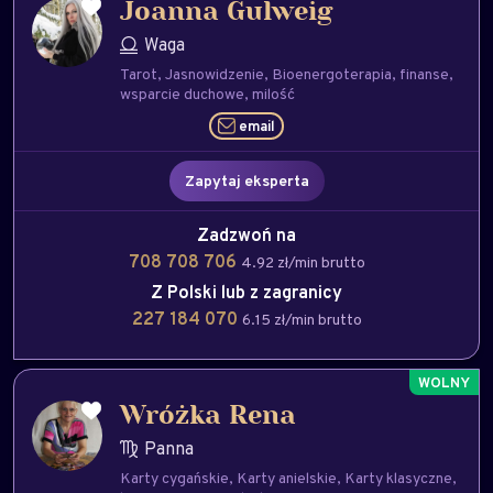
Joanna Gulweig
Waga
Tarot
Jasnowidzenie
Bioenergoterapia
finanse
wsparcie duchowe
milość
email
Zapytaj eksperta
Zadzwoń na
708 708 706
4.92 zł/min brutto
Z Polski lub z zagranicy
227 184 070
6.15 zł/min brutto
Wróżka Rena
Panna
Karty cygańskie
Karty anielskie
Karty klasyczne