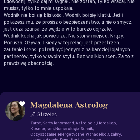
udowodnij, tylko daj mi sygnał. Nie zostań, tylko wracaj. Nie
musisz, tylko to mnie uspokaja.
Wodnik nie boi się bliskości. Wodnik boi się klatki. Jeśli
pokażesz mu, że prosisz o bezpieczeństwo, a nie o smycz,
jest duża szansa, że wejdzie w to bardzo dojrzale.
Wodnik kocha jak powietrze. Nie stoi w miejscu. Krąży.
Porusza. Ożywia. I kiedy w tej relacji jest przestrzeń,
zaufanie i sens, potrafi być jednym z najbardziej lojalnych
partnerów, tylko w swoim stylu. Bez wielkich scen. Za to z
prawdziwą obecnością.
Magdalena Astrolog
Strzelec
Tarot
Karty lenormand
Astrologia
Horoskop
Kosmogram
Numerologia
Sennik
Oczyszczanie energetyczne
Wahadełko
Czakry
Jasnowidzenie
Runy
Karty klasyczne