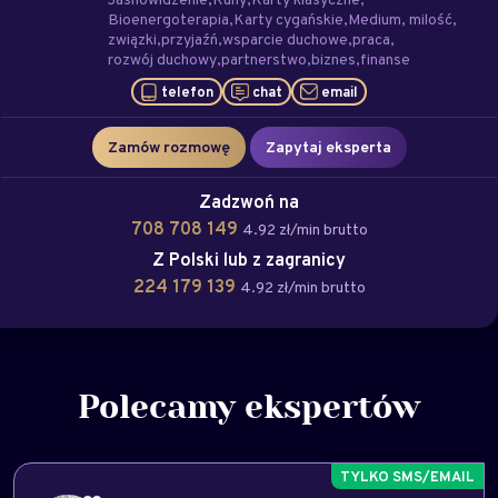
Bioenergoterapia
Karty cygańskie
Medium
milość
związki
przyjaźń
wsparcie duchowe
praca
rozwój duchowy
partnerstwo
biznes
finanse
telefon
chat
email
Zamów rozmowę
Zapytaj eksperta
Zadzwoń na
708 708 149
4.92 zł/min brutto
Z Polski lub z zagranicy
224 179 139
4.92 zł/min brutto
Polecamy ekspertów