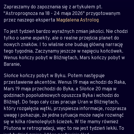
Zapraszamy do zapoznania się z artykułem pt.
"Astroprognoza na 18 - 24 maja 2026" przygotowanym
przez naszego eksperta
Magdalena Astrolog
To jest tydzień bardzo wyraźnych zmian jakości. Nie chodzi
tylko o same aspekty, ale o realne przejścia planet do
nowych znaków. I to właśnie one budują główną narrację
tego tygodnia. Zaczynamy jeszcze w napięciu końcówek.
Wenus kończy pobyt w Bliźniętach, Mars kończy pobyt w
Baranie,
Słońce kończy pobyt w Byku. Potem następuje
przestawienie akcentów. Wenus 19 maja wchodzi do Raka,
Mars 19 maja przechodzi do Byka, a Słońce 20 maja w
godzinach popołudniowych opuszcza Byka i wchodzi do
Bliźniąt. Do tego cały czas pracuje Uran w Bliźniętach,
który rozgałęzia wątki, przyspiesza informacje, rozprasza
uwagę i pokazuje, że jedna sytuacja może nagle rozwinąć
się w kilka równoległych ścieżek. W tle mamy również
Plutona w retrogradacji, więc to nie jest tydzień lekki. To