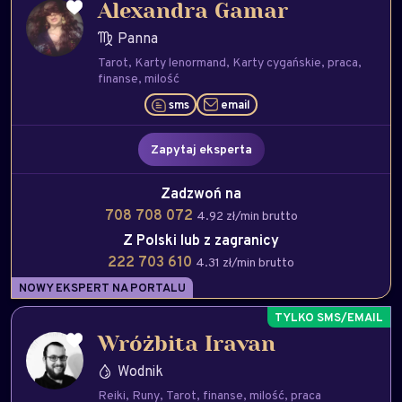
Alexandra Gamar
Panna
Tarot
Karty lenormand
Karty cygańskie
praca
finanse
milość
sms
email
Zapytaj eksperta
Zadzwoń na
708 708 072
4.92 zł/min brutto
Z Polski lub z zagranicy
222 703 610
4.31 zł/min brutto
NOWY EKSPERT NA PORTALU
Wróżbita Iravan
Wodnik
Reiki
Runy
Tarot
finanse
milość
praca