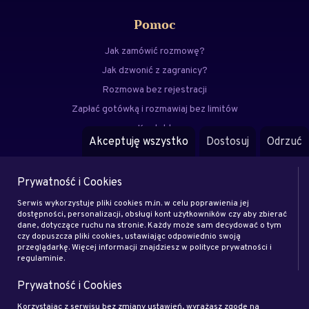
Pomoc
Jak zamówić rozmowę?
Jak dzwonić z zagranicy?
Rozmowa bez rejestracji
Zapłać gotówką i rozmawiaj bez limitów
Kontakt
Akceptuję wszystko
Dostosuj
Odrzuć
FAQ
Prywatność i Cookies
Menu
Serwis wykorzystuje pliki cookies m.in. w celu poprawienia jej
Eksperci
dostępności, personalizacji, obsługi kont użytkowników czy aby zbierać
dane, dotyczące ruchu na stronie. Każdy może sam decydować o tym
Zostań klientem
czy dopuszcza pliki cookies, ustawiając odpowiednio swoją
Zostań ekspertem
przeglądarkę. Więcej informacji znajdziesz w polityce prywatności i
regulaminie.
Artykuły
Prywatność i Cookies
Rodo
Regulamin
Korzystając z serwisu bez zmiany ustawień, wyrażasz zgodę na