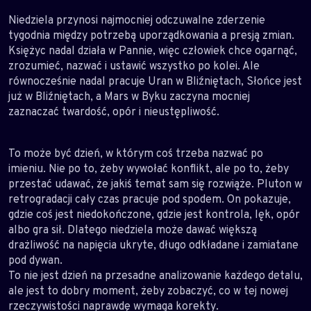
Niedziela przynosi najmocniej odczuwalne zderzenie
tygodnia między potrzebą uporządkowania a presją zmian.
Księżyc nadal działa w Pannie, więc człowiek chce ogarnąć,
zrozumieć, nazwać i ustawić wszystko po kolei. Ale
równocześnie nadal pracuje Uran w Bliźniętach, Słońce jest
już w Bliźniętach, a Mars w Byku zaczyna mocniej
zaznaczać twardość, opór i nieustępliwość.
To może być dzień, w którym coś trzeba nazwać po
imieniu. Nie po to, żeby wywołać konflikt, ale po to, żeby
przestać udawać, że jakiś temat sam się rozwiąże. Pluton w
retrogradacji cały czas pracuje pod spodem. On pokazuje,
gdzie coś jest niedokończone, gdzie jest kontrola, lęk, opór
albo gra sił. Dlatego niedziela może dawać większą
drażliwość na napięcia ukryte, długo odkładane i zamiatane
pod dywan.
To nie jest dzień na przesadne analizowanie każdego detalu,
ale jest to dobry moment, żeby zobaczyć, co w tej nowej
rzeczywistości naprawdę wymaga korekty.