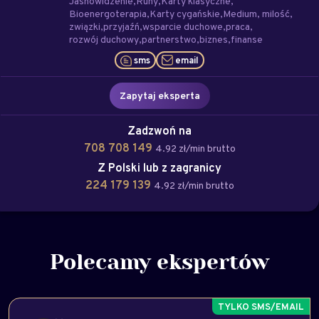
Jasnowidzenie
Runy
Karty klasyczne
Bioenergoterapia
Karty cygańskie
Medium
milość
związki
przyjaźń
wsparcie duchowe
praca
rozwój duchowy
partnerstwo
biznes
finanse
sms
email
Zapytaj eksperta
Zadzwoń na
708 708 149
4.92 zł/min brutto
Z Polski lub z zagranicy
224 179 139
4.92 zł/min brutto
Polecamy ekspertów