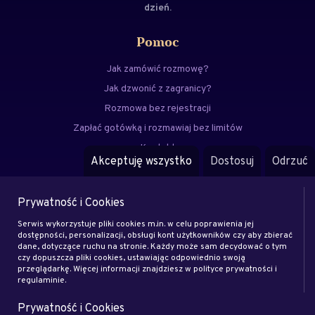
dzień.
Pomoc
Jak zamówić rozmowę?
Jak dzwonić z zagranicy?
Rozmowa bez rejestracji
Zapłać gotówką i rozmawiaj bez limitów
Kontakt
Akceptuję wszystko
Dostosuj
Odrzuć
FAQ
Prywatność i Cookies
Menu
Serwis wykorzystuje pliki cookies m.in. w celu poprawienia jej
Eksperci
dostępności, personalizacji, obsługi kont użytkowników czy aby zbierać
dane, dotyczące ruchu na stronie. Każdy może sam decydować o tym
Zostań klientem
czy dopuszcza pliki cookies, ustawiając odpowiednio swoją
Zostań ekspertem
przeglądarkę. Więcej informacji znajdziesz w polityce prywatności i
regulaminie.
Artykuły
Prywatność i Cookies
Rodo