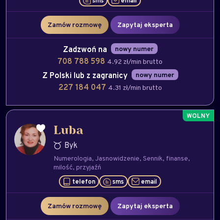
sms
email
Zamów rozmowę
Zapytaj eksperta
Zadzwoń na
nowy numer
708 788 598
4.92 zł/min brutto
Z Polski lub z zagranicy
nowy numer
227 184 047
4.31 zł/min brutto
Luba
Byk
Numerologia
Jasnowidzenie
Sennik
finanse
milość
przyjaźń
telefon
sms
email
Zamów rozmowę
Zapytaj eksperta