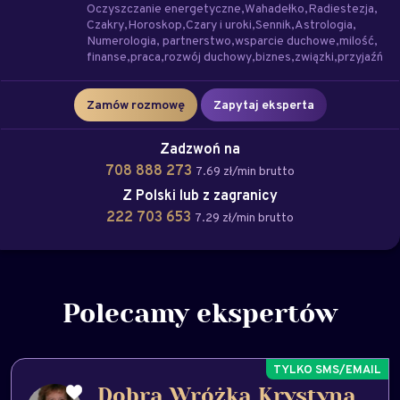
Oczyszczanie energetyczne
Wahadełko
Radiestezja
Czakry
Horoskop
Czary i uroki
Sennik
Astrologia
Numerologia
partnerstwo
wsparcie duchowe
milość
finanse
praca
rozwój duchowy
biznes
związki
przyjaźń
Zamów rozmowę
Zapytaj eksperta
Zadzwoń na
708 888 273
7.69 zł/min brutto
Z Polski lub z zagranicy
222 703 653
7.29 zł/min brutto
Polecamy ekspertów
Dobra Wróżka Krystyna