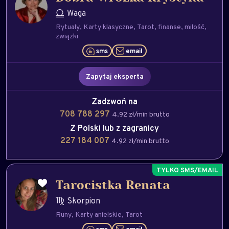
Waga
Rytuały
Karty klasyczne
Tarot
finanse
milość
związki
sms
email
Zapytaj eksperta
Zadzwoń na
708 788 297
4.92 zł/min brutto
Z Polski lub z zagranicy
227 184 007
4.92 zł/min brutto
Tarocistka Renata
Skorpion
Runy
Karty anielskie
Tarot