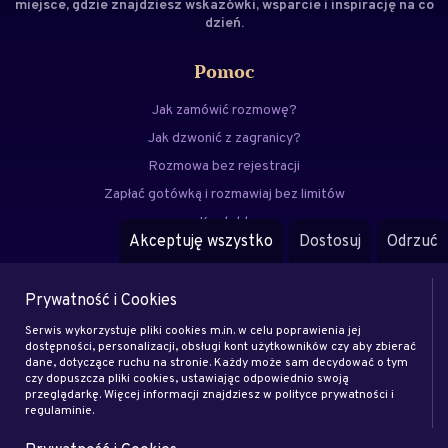
miejsce, gdzie znajdziesz wskazówki, wsparcie i inspirację na co
dzień.
Pomoc
Jak zamówić rozmowę?
Jak dzwonić z zagranicy?
Rozmowa bez rejestracji
Zapłać gotówką i rozmawiaj bez limitów
Kontakt
Akceptuję wszystko
Dostosuj
Odrzuć
FAQ
Prywatność i Cookies
Menu
Serwis wykorzystuje pliki cookies m.in. w celu poprawienia jej
Eksperci
dostępności, personalizacji, obsługi kont użytkowników czy aby zbierać
dane, dotyczące ruchu na stronie. Każdy może sam decydować o tym
Zostań klientem
czy dopuszcza pliki cookies, ustawiając odpowiednio swoją
Zostań ekspertem
przeglądarkę. Więcej informacji znajdziesz w polityce prywatności i
regulaminie.
Artykuły