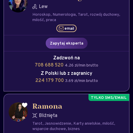
Lew
Horoskop
Numerologia
Tarot
rozwój duchowy
milość
praca
email
Zapytaj eksperta
Zadzwoń na
708 688 520
4.26 zł/min brutto
Z Polski lub z zagranicy
224 179 700
3.69 zł/min brutto
Ramona
Bliźnięta
Tarot
Jasnowidzenie
Karty anielskie
milość
wsparcie duchowe
biznes