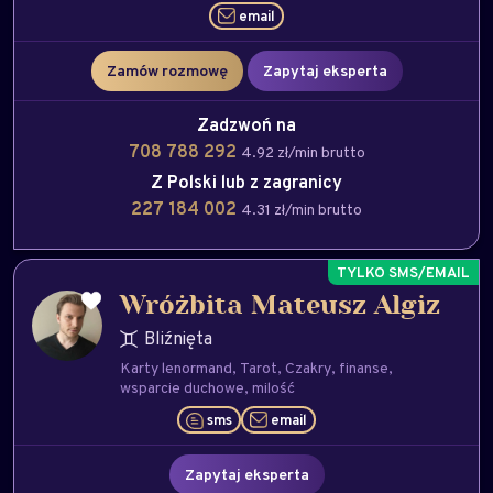
email
Zamów rozmowę
Zapytaj eksperta
Zadzwoń na
708 788 292
4.92 zł/min brutto
Z Polski lub z zagranicy
227 184 002
4.31 zł/min brutto
Wróżbita Mateusz Algiz
Bliźnięta
Karty lenormand
Tarot
Czakry
finanse
wsparcie duchowe
milość
sms
email
Zapytaj eksperta