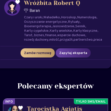
Wróżbita Robert Q
Baran
Czary i uroki
Wahadełko
Horoskop
Numerologia
Oczyszczanie energetyczne
Rytuały
Bioenergoterapia
Jasnowidzenie
Sennik
Karty cygańskie
Karty anielskie
Karty klasyczne
Tarot
biznes
finanse
wsparcie duchowe
rozwój duchowy
milość
przyjaźń
partnerstwo
praca
Zamów rozmowę
Zapytaj eksperta
Polecamy ekspertów
INFO
Tarocistka Agiatis