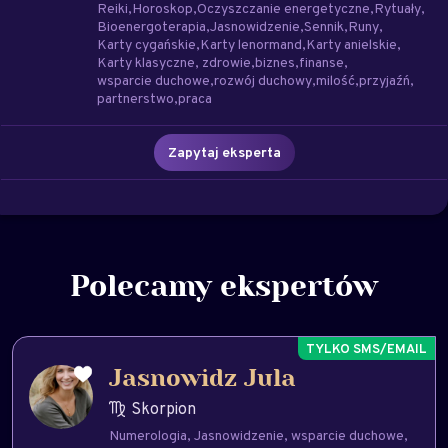
Reiki
Horoskop
Oczyszczanie energetyczne
Rytuały
Bioenergoterapia
Jasnowidzenie
Sennik
Runy
Karty cygańskie
Karty lenormand
Karty anielskie
Karty klasyczne
zdrowie
biznes
finanse
wsparcie duchowe
rozwój duchowy
milość
przyjaźń
partnerstwo
praca
Zapytaj eksperta
Polecamy ekspertów
Jasnowidz Jula
Skorpion
Numerologia
Jasnowidzenie
wsparcie duchowe