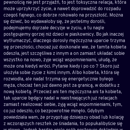
pewnością nie jest przyjaźń, to jest toksyczna relacja, która
może uprzykrzyć życie, a nawet doprowadzić do rozpadu
czegoś fajnego, co dobrze rokowało na przyszłość. Można
się dziwić, bo wydawałoby się, że jesteśmy dorośli,
podejmujemy dojrzałe decyzje w życiu, a tu nagle
postępujemy gorzej niż dzieci w piaskownicy. Bo jak inaczej
wytłumaczyć, dlaczego dorosły mężczyzna uparcie trzyma
się przeszłości, chociaż już doskonale wie, że tamta kobieta
odeszła, jest szczęśliwa z innym a on zamiast układać sobie
wszystko na nowo, żyje wciąż wspomnieniami, ułudą, że
może ona kiedyś wróci. Pytanie kiedy i po co ? Skoro już
ułożyła sobie życie z kimś innym. Albo kobieta, która się
rozwiodła, ale nadal trzyma się energetycznie byłego
męża, chociaż ten już dawno jest za granicą, w dodatku z
nową kobietą. Przecież ani ten mężczyzna ani ta kobieta,
tak uparcie będący nadal w nieistniejących już relacjach
zamiast realizować siebie, żyją wciąż wspomnieniami, tym,
co już odeszło, co bezpowrotnie minęło. Gdybym
powiedziała wam, że przygotuję dzisiejszy obiad lub kolację
z wczorajszych resztek ze śniadania, to popukalibyście się
w głowę. Jednak bardzo wiele osób postępuje dokładnie w