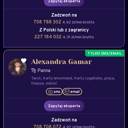
Zapytaj eksperta
Zadzwoń na
708 788 302
4.92 zł/min brutto
Z Polski lub z zagranicy
227 184 032
4.31 zł/min brutto
Alexandra Gamar
Panna
Tarot
Karty lenormand
Karty cygańskie
praca
finanse
milość
sms
email
Zapytaj eksperta
Zadzwoń na
708 708 072
4.92 zł/min brutto