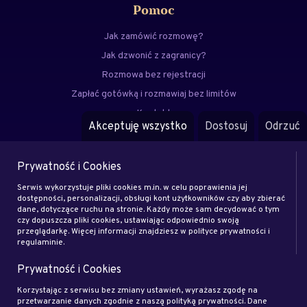
Pomoc
Jak zamówić rozmowę?
Jak dzwonić z zagranicy?
Rozmowa bez rejestracji
Zapłać gotówką i rozmawiaj bez limitów
Kontakt
Akceptuję wszystko
Dostosuj
Odrzuć
FAQ
Prywatność i Cookies
Menu
Serwis wykorzystuje pliki cookies m.in. w celu poprawienia jej
Eksperci
dostępności, personalizacji, obsługi kont użytkowników czy aby zbierać
dane, dotyczące ruchu na stronie. Każdy może sam decydować o tym
Zostań klientem
czy dopuszcza pliki cookies, ustawiając odpowiednio swoją
Zostań ekspertem
przeglądarkę. Więcej informacji znajdziesz w polityce prywatności i
regulaminie.
Artykuły
Prywatność i Cookies
Rodo
Regulamin
Korzystając z serwisu bez zmiany ustawień, wyrażasz zgodę na
przetwarzanie danych zgodnie z naszą polityką prywatności. Dane
Blog