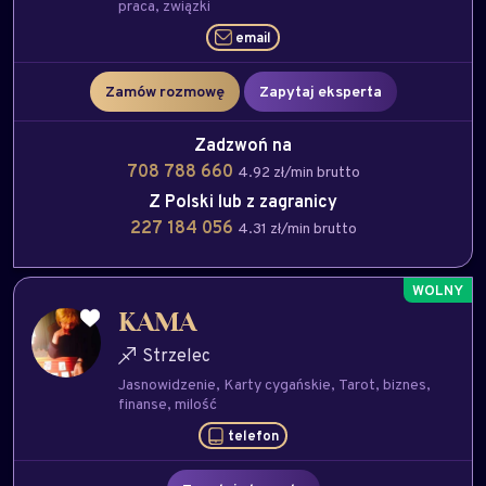
praca
związki
email
Zamów rozmowę
Zapytaj eksperta
Zadzwoń na
708 788 660
4.92 zł/min brutto
Z Polski lub z zagranicy
227 184 056
4.31 zł/min brutto
KAMA
Strzelec
Jasnowidzenie
Karty cygańskie
Tarot
biznes
finanse
milość
telefon