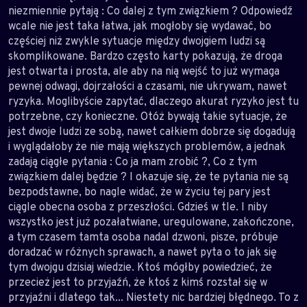
niezmiennie pytają : Co dalej z tym związkiem ? Odpowiedź
wcale nie jest taka łatwa, jak mogłoby się wydawać, bo
częściej niż zwykle sytuacje między dwojgiem ludzi są
skomplikowane. Bardzo często karty pokazują, że droga
jest otwarta i prosta, ale aby na nią wejść to już wymaga
pewnej odwagi, dojrzałości a czasami, nie ukrywam, nawet
ryzyka. Moglibyście zapytać, dlaczego akurat ryzyko jest tu
potrzebne, czy konieczne. Otóż bywają takie sytuacje, że
jest dwoje ludzi ze sobą, nawet całkiem dobrze się dogadują
i wyglądałoby że nie mają większych problemów, a jednak
zadają ciągłe pytania : Co ja mam zrobić ?, Co z tym
związkiem dalej będzie ? I okazuje się, że te pytania nie są
bezpodstawne, bo nagle widać, że w życiu tej pary jest
ciągle obecna osoba z przeszłości. Gdzieś w tle. I niby
wszystko jest już pozałatwiane, uregulowane, zakończone,
a tym czasem tamta osoba nadal dzwoni, pisze, próbuje
doradzać w różnych sprawach, a nawet pyta o to jak się
tym dwojgu dzisiaj wiedzie. Ktoś mógłby powiedzieć, że
przecież jest to przyjaźń, że ktoś z kimś rozstał się w
przyjaźni i dlatego tak... Niestety nic bardziej błędnego. To z