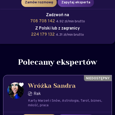
Zamów rozmowę
Zapytaj eksperta
Zadzwoń na
708 708 142
4.92 zł/min brutto
Z Polski lub z zagranicy
224 179 132
4.31 zł/min brutto
Polecamy ekspertów
Wróżka Sandra
Rak
Karty Marzeń i Snów
Astrologia
Tarot
biznes
milość
praca