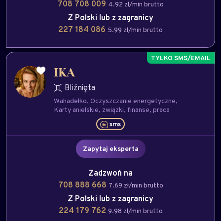
708 708 009
4.92 zł/min brutto
Z Polski lub z zagranicy
227 184 086
5.99 zł/min brutto
IKA
Bliźnięta
Wahadełko
Oczyszczanie energetyczne
Karty anielskie
związki
finanse
praca
sms
Zapytaj eksperta
Zadzwoń na
708 888 668
7.69 zł/min brutto
Z Polski lub z zagranicy
224 179 762
9.98 zł/min brutto