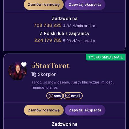
Zamów rozmowę
Zapytaj eksperta
Zadzwoń na
708 788 225
4.92 zł/min brutto
Z Polski lub z zagranicy
224 179 785
5.29 zł/min brutto
5StarTarot
Skorpion
Tarot
Jasnowidzenie
Karty klasyczne
milość
finanse
biznes
sms
email
Zamów rozmowę
Zapytaj eksperta
Zadzwoń na