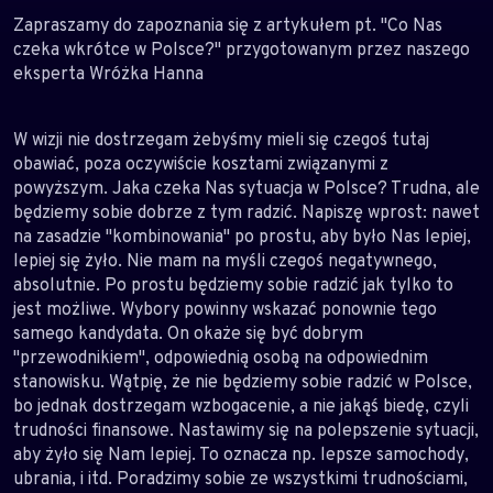
Zapraszamy do zapoznania się z artykułem pt. "Co Nas
czeka wkrótce w Polsce?" przygotowanym przez naszego
eksperta Wróżka Hanna
W wizji nie dostrzegam żebyśmy mieli się czegoś tutaj
obawiać, poza oczywiście kosztami związanymi z
powyższym. Jaka czeka Nas sytuacja w Polsce? Trudna, ale
będziemy sobie dobrze z tym radzić. Napiszę wprost: nawet
na zasadzie "kombinowania" po prostu, aby było Nas lepiej,
lepiej się żyło. Nie mam na myśli czegoś negatywnego,
absolutnie. Po prostu będziemy sobie radzić jak tylko to
jest możliwe. Wybory powinny wskazać ponownie tego
samego kandydata. On okaże się być dobrym
"przewodnikiem", odpowiednią osobą na odpowiednim
stanowisku. Wątpię, że nie będziemy sobie radzić w Polsce,
bo jednak dostrzegam wzbogacenie, a nie jakąś biedę, czyli
trudności finansowe. Nastawimy się na polepszenie sytuacji,
aby żyło się Nam lepiej. To oznacza np. lepsze samochody,
ubrania, i itd. Poradzimy sobie ze wszystkimi trudnościami,