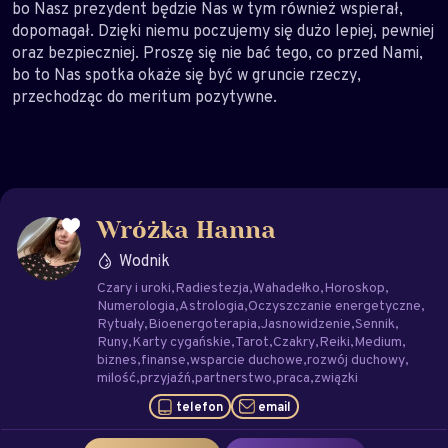
bo Nasz prezydent będzie Nas w tym również wspierał,
dopomagał. Dzięki niemu poczujemy się dużo lepiej, pewniej
oraz bezpieczniej. Proszę się nie bać tego, co przed Nami,
bo to Nas spotka okaże się być w gruncie rzeczy,
przechodząc do meritum pozytywne.
Wróżka Hanna
Wodnik
Czary i uroki
Radiestezja
Wahadełko
Horoskop
Numerologia
Astrologia
Oczyszczanie energetyczne
Rytuały
Bioenergoterapia
Jasnowidzenie
Sennik
Runy
Karty cygańskie
Tarot
Czakry
Reiki
Medium
biznes
finanse
wsparcie duchowe
rozwój duchowy
milość
przyjaźń
partnerstwo
praca
związki
telefon
email