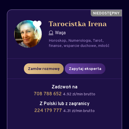
Tarocistka Irena
Waga
Horoskop
Numerologia
Tarot
finanse
wsparcie duchowe
milość
Zamów rozmowę
Zapytaj eksperta
Zadzwoń na
708 788 652
4.92 zł/min brutto
Z Polski lub z zagranicy
224 179 777
4.31 zł/min brutto