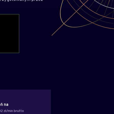
ń na
2 zł/min brutto