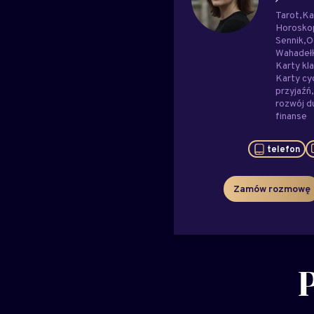
Tarot
Ka
Horosko
Sennik
O
Wahadeł
Karty kl
Karty cy
przyjaźń
rozwój 
finanse
telefon
Zamów rozmowę