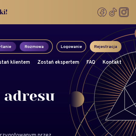
ki!
tanie
Rozmowa
Logowanie
Rejestracja
stań klientem
Zostań ekspertem
FAQ
Kontakt
 adresu
 przygotowanym przez