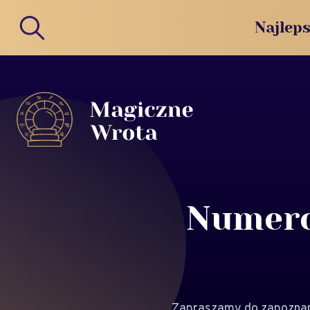
Najleps
Numero
Zapraszamy do zapoznani