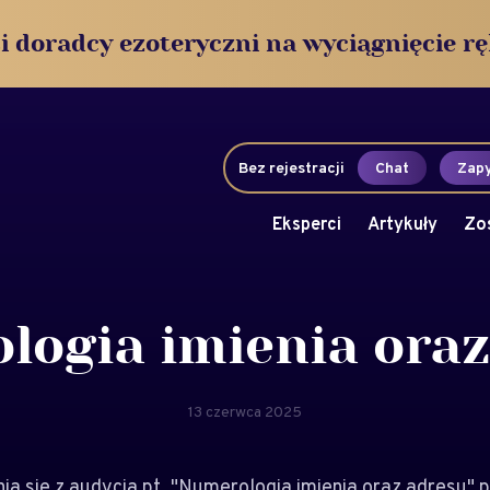
i doradcy ezoteryczni na wyciągnięcie rę
Bez rejestracji
Chat
Zapy
Eksperci
Artykuły
Zo
logia imienia oraz
13 czerwca 2025
a się z audycją pt. "Numerologia imienia oraz adresu"