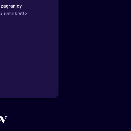
z zagranicy
2 zł/min brutto
w