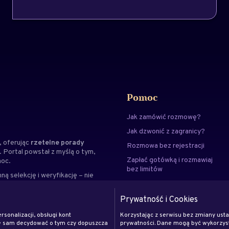
Pomoc
Jak zamówić rozmowę?
Jak dzwonić z zagranicy?
 oferując
rzetelne porady
Rozmowa bez rejestracji
. Portal powstał z myślą o tym,
Zapłać gotówką i rozmawiaj
moc.
bez limitów
ną selekcję i weryfikację – nie
Kontakt
ialnością i dbałością o
, gdzie znajdziesz wskazówki,
FAQ
Prywatność i Cookies
rsonalizacji, obsługi kont
Korzystając z serwisu bez zmiany ust
że sam decydować o tym czy dopuszcza
prywatności. Dane mogą być wykorzyst