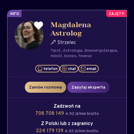
INFO
Magdalena
Astrolog
Strzelec
Tarot
Astrologia
Bioenergoterapia
milość
biznes
finanse
telefon
chat
email
Zamów rozmowę
Zapytaj eksperta
Zadzwoń na
708 708 149
4.92 zł/min brutto
Z Polski lub z zagranicy
224 179 139
4.92 zł/min brutto