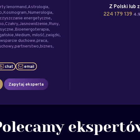
Z Polski lub 
rty lenormand
Astrologia
p
Kosmogram
Numerologia
224 179 139
4.9
czyszczanie energetyczne
ko
Czakry
Jasnowidzenie
Runy
asyczne
Bioenergoterapia
gańskie
Medium
milość
związki
wsparcie duchowe
praca
duchowy
partnerstwo
biznes
chat
email
Zapytaj eksperta
Polecamy ekspertó