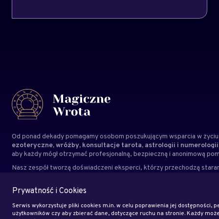
Od ponad dekady pomagamy osobom poszukującym wsparcia w życiu,
ezoteryczne, wróżby, konsultacje tarota, astrologii i numerologii
aby każdy mógł otrzymać profesjonalną, bezpieczną i anonimową po
Nasz zespół tworzą doświadczeni
eksperci
, którzy przechodzą staran
ma tu osób przypadkowych. Kierujemy się autentycznością, odpowiedz
indywidualne potrzeby każdego Klienta.
Magiczne Wrota to miejsce
Prywatność i Cookies
wsparcie i inspirację na co dzień.
Serwis wykorzystuje pliki cookies m.in. w celu poprawienia jej dostępności, pe
użytkowników czy aby zbierać dane, dotyczące ruchu na stronie. Każdy mo