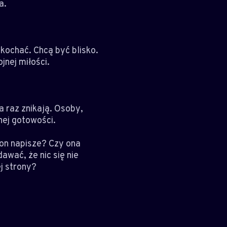
a.
kochać. Chcą być blisko.
jnej miłości.
a raz znikają. Osoby,
nej gotowości.
 on napisze? Czy ona
wać, że nic się nie
j strony?