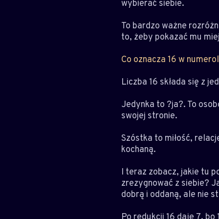
wybierać siebie.
To bardzo ważne rozróżni
to, żeby pokazać mu miej
Co oznacza 16 w numerol
Liczba 16 składa się z je
Jedynka to ?ja?. To osob
swojej stronie.
Szóstka to miłość, relacj
kochaną.
I teraz zobacz, jakie tu 
zrezygnować z siebie? Ja
dobrą i oddaną, ale nie s
Po redukcji 16 daje 7, bo