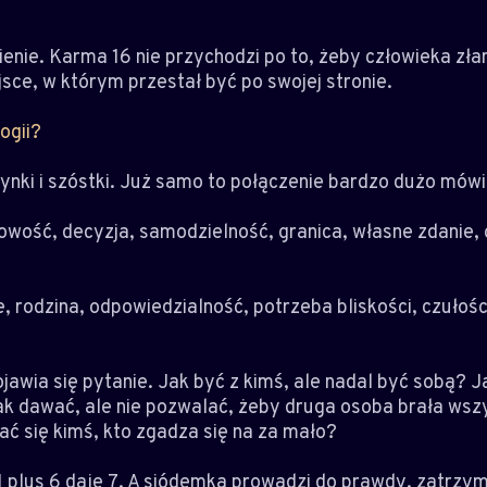
enie. Karma 16 nie przychodzi po to, żeby człowieka zł
sce, w którym przestał być po swojej stronie.
ogii?
dynki i szóstki. Już samo to połączenie bardzo dużo mówi 
owość, decyzja, samodzielność, granica, własne zdanie,
e, rodzina, odpowiedzialność, potrzeba bliskości, czułości
pojawia się pytanie. Jak być z kimś, ale nadal być sobą? J
k dawać, ale nie pozwalać, żeby druga osoba brała wsz
tać się kimś, kto zgadza się na za mało?
 1 plus 6 daje 7. A siódemka prowadzi do prawdy, zatrzyman