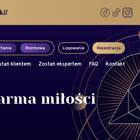
ki!
tanie
Rozmowa
Logowanie
Rejestracja
stań klientem
Zostań ekspertem
FAQ
Kontakt
karma miłości