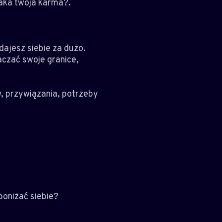
taka twoja karma?.
dajesz siebie za dużo.
aczać swoje granice,
w, przywiązania, potrzeby
poniżać siebie?