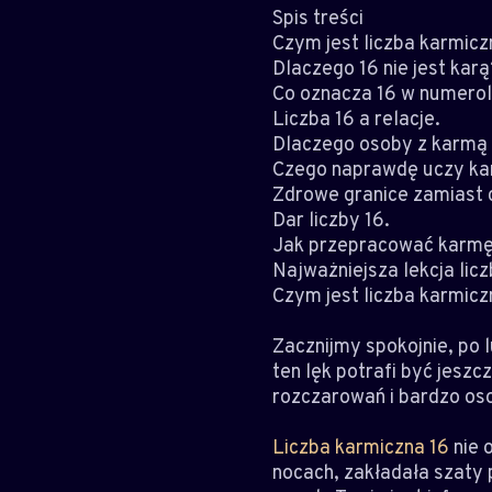
Spis treści
Czym jest liczba karmicz
Dlaczego 16 nie jest karą
Co oznacza 16 w numerol
Liczba 16 a relacje.
Dlaczego osoby z karmą 
Czego naprawdę uczy ka
Zdrowe granice zamiast c
Dar liczby 16.
Jak przepracować karmę
Najważniejsza lekcja licz
Czym jest liczba karmicz
Zacznijmy spokojnie, po l
ten lęk potrafi być jeszc
rozczarowań i bardzo osob
Liczba karmiczna 16
nie 
nocach, zakładała szaty p