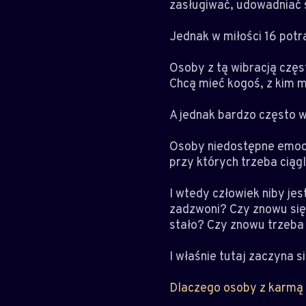
zasługiwać, udowadniać s
Jednak w miłości 16 potr
Osoby z tą wibracją czę
Chcą mieć kogoś, z kim m
A jednak bardzo często w
Osoby niedostępne emocjo
przy których trzeba ciąg
I wtedy człowiek niby jes
zadzwoni? Czy znowu się 
stało? Czy znowu trzeba 
I właśnie tutaj zaczyna si
Dlaczego osoby z karmą 