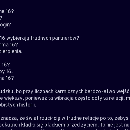
na 16?
?
ogii?
16 wybierają trudnych partnerów?
rma 16?
ierpienia.
 16?
by 16.
na 16?
udzku, bo przy liczbach karmicznych bardzo łatwo wejść w
ze większy, ponieważ ta wibracja często dotyka relacji, m
istych historii.
oznacza, że świat rzucił cię w trudne relacje po to, żebyś 
okutne i kładła się plackiem przed życiem. To nie jest n