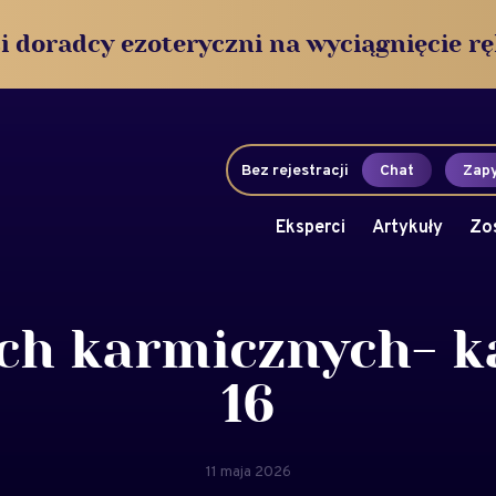
i doradcy ezoteryczni na wyciągnięcie rę
Bez rejestracji
Chat
Zapy
Eksperci
Artykuły
Zo
ach karmicznych- 
16
11 maja 2026