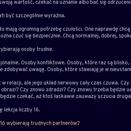
woją wartość, czekać na uznanie albo bać się odrzuceni
afi być szczególnie wyraźna.
sto mają ogromną potrzebę czułości. One naprawdę chcą 
ożna czuć się bezpiecznie. Chcą normalnej, dobrej, spoko
ybierają osoby trudne.
nalnie. Osoby konfliktowe. Osoby, które raz są blisko, 
le zdobywać uwagę. Osoby, które stawiają je w nieustan
t w relacji, ale jego układ nerwowy cały czas czuwa. Czy
obrazi? Czy znowu zdradzi? Czy znowu trzeba będzie uda
będzie czekać, aż ktoś łaskawie zauważy uczucia drugie
ę lekcja liczby 16.
16 wybierają trudnych partnerów?