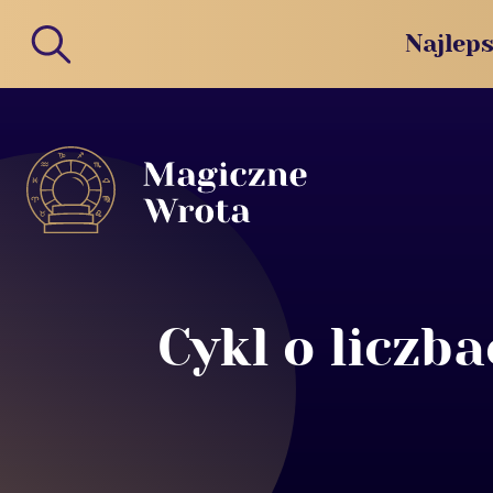
Najleps
Cykl o liczb