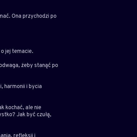
amać. Ona przychodzi po
o jej temacie.
 odwaga, żeby stanąć po
, harmonii i bycia
ak kochać, ale nie
ystko? Jak być czułą,
ia, refleksji i