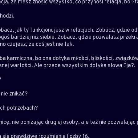
acja, że masz znosić wszystko, co przynosi relacja, bo ?
chodzi.
bacz, jak ty funkcjonujesz w relacjach. Zobacz, gdzie od
goś bardziej niż siebie. Zobacz, gdzie pozwalasz przekr
o czujesz, że coś jest nie tak.
zba karmiczna, bo ona dotyka miłości, bliskości, związkó
asnej wartości. Ale przede wszystkim dotyka słowa ?ja?.
?
nie znikać?
ich potrzebach?
cę, nie poniżając drugiej osoby, ale też nie pozwalając 
a się prawdziwe rozumienie liczby 16.