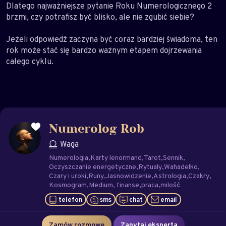
Dlatego najważniejsze pytanie Roku Numerologicznego 2
brzmi, czy potrafisz być blisko, ale nie zgubić siebie?
Jeżeli odpowiedź zaczyna być coraz bardziej świadoma, ten
rok może stać się bardzo ważnym etapem dojrzewania
całego cyklu.
Numerolog Rob
Waga
Numerologia
Karty lenormand
Tarot
Sennik
Oczyszczanie energetyczne
Rytuały
Wahadełko
Czary i uroki
Runy
Jasnowidzenie
Astrologia
Czakry
Kosmogram
Medium
finanse
praca
milość
telefon
sms
chat
email
Zamów rozmowę
Zapytaj eksperta