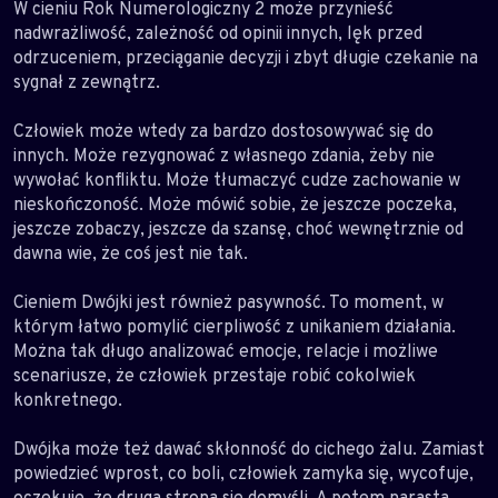
W cieniu Rok Numerologiczny 2 może przynieść
nadwrażliwość, zależność od opinii innych, lęk przed
odrzuceniem, przeciąganie decyzji i zbyt długie czekanie na
sygnał z zewnątrz.
Człowiek może wtedy za bardzo dostosowywać się do
innych. Może rezygnować z własnego zdania, żeby nie
wywołać konfliktu. Może tłumaczyć cudze zachowanie w
nieskończoność. Może mówić sobie, że jeszcze poczeka,
jeszcze zobaczy, jeszcze da szansę, choć wewnętrznie od
dawna wie, że coś jest nie tak.
Cieniem Dwójki jest również pasywność. To moment, w
którym łatwo pomylić cierpliwość z unikaniem działania.
Można tak długo analizować emocje, relacje i możliwe
scenariusze, że człowiek przestaje robić cokolwiek
konkretnego.
Dwójka może też dawać skłonność do cichego żalu. Zamiast
powiedzieć wprost, co boli, człowiek zamyka się, wycofuje,
oczekuje, że druga strona się domyśli. A potem narasta