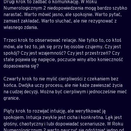
Drugi krok to zadbać o komunikację. W Roku
Numerologicznym 2 niedopowiedzenia mogą bardzo szybko
narastać. Warto mówić jasno, ale spokojnie. Warto pytać,
zamiast zakładać. Warto słuchać, ale nie rezygnować z
własnego zdania.
Trzeci krok to obserwować relacje. Nie tylko to, co ktoś
mówi, ale też to, jak się przy tej osobie czujemy. Czy jest
spokój? Czy jest wzajemność? Czy jest przestrzeń? Czy
stale pojawia się napięcie, poczucie winy albo konieczność
dopasowania się?
Czwarty krok to nie mylić cierpliwości z czekaniem bez
końca. Dwójka uczy procesu, ale nie każe zawieszać życia
na cudzej decyzji. Można być cierpliwym i jednocześnie mieć
granice.
Piąty krok to rozwijać intuicję, ale weryfikować ją
spokojem. Intuicja zwykle jest cicha i konkretna. Lęk jest
głośny, chaotyczny i lubi dopowiadać scenariusze. W Roku
Numerologicznym 2 warto nauczyć się odróżniać jedno od