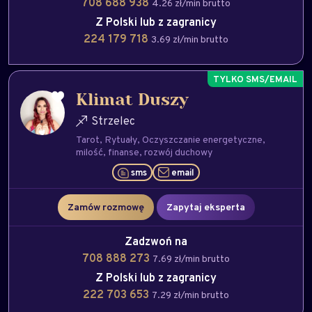
708 688 938
4.26 zł/min brutto
Z Polski lub z zagranicy
224 179 718
3.69 zł/min brutto
Klimat Duszy
Strzelec
Tarot
Rytuały
Oczyszczanie energetyczne
milość
finanse
rozwój duchowy
sms
email
Zamów rozmowę
Zapytaj eksperta
Zadzwoń na
708 888 273
7.69 zł/min brutto
Z Polski lub z zagranicy
222 703 653
7.29 zł/min brutto