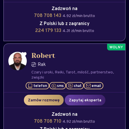
Zadzwoń na
708 708 143
4.92 zł/min brutto
Z Polski lub z zagranicy
224 179 133
4.31 zł/min brutto
Robert
Rak
Czary i uroki
Reiki
Tarot
milość
partnerstwo
związki
telefon
sms
chat
email
Zamów rozmowę
Zapytaj eksperta
Zadzwoń na
708 708 710
4.92 zł/min brutto