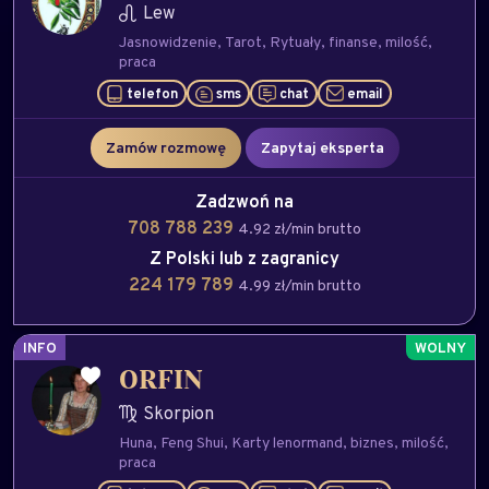
Lew
Jasnowidzenie
Tarot
Rytuały
finanse
milość
praca
telefon
sms
chat
email
Zamów rozmowę
Zapytaj eksperta
Zadzwoń na
708 788 239
4.92 zł/min brutto
Z Polski lub z zagranicy
224 179 789
4.99 zł/min brutto
INFO
ORFIN
Skorpion
Huna
Feng Shui
Karty lenormand
biznes
milość
praca