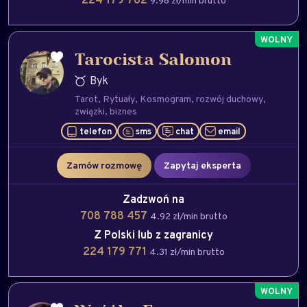
9.98 zł/min brutto
Tarocista Salomon
Byk
Tarot
Rytuały
Kosmogram
rozwój duchowy
związki
biznes
telefon
sms
chat
email
Zamów rozmowę
Zapytaj eksperta
Zadzwoń na
708 788 457
4.92 zł/min brutto
Z Polski lub z zagranicy
224 179 771
4.31 zł/min brutto