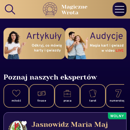
Poznaj naszych ekspertów
miłość
finase
praca
tarot
numerologia
Jasnowidz Maria Maj