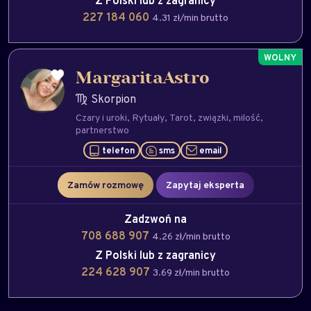
Z Polski lub z zagranicy
227 184 060
4.31 zł/min brutto
MargaritaAstro
Skorpion
Czary i uroki
Rytuały
Tarot
związki
milość
partnerstwo
telefon
sms
email
Zamów rozmowę
Zapytaj eksperta
Numerolog Rob:
11:34:25
Dzien dobry Letnia Promocja Na Pełny portret
Zadzwoń na
Numerologiczny. Zamów go Wchodząc na mój
708 688 907
4.26 zł/min brutto
profil poprzez zakładkę e-mail
Z Polski lub z zagranicy
224 628 907
3.69 zł/min brutto
Dalin:
12:04:22
Zapraszam : )
12:04:33