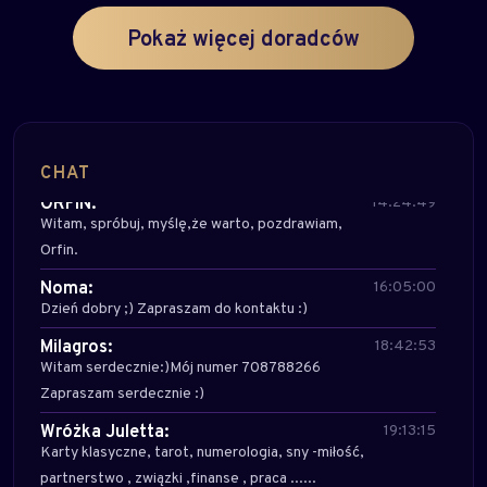
Milagros:
Witam serdecznie:)Mój numer 708788266
Pokaż więcej doradców
Zapraszam serdecznie :)
Wróżka Hanna:
13:22:04
Zapraszam! 708 708 142, pozdrawiam
Wróżka Hanna:
13:22:07
Zapraszam! 708 708 142, pozdrawiam
CHAT
ORFIN:
14:24:49
Witam, spróbuj, myślę,że warto, pozdrawiam,
Orfin.
Noma:
16:05:00
Dzień dobry ;) Zapraszam do kontaktu :)
Milagros:
18:42:53
Witam serdecznie:)Mój numer 708788266
Zapraszam serdecznie :)
Wróżka Juletta:
19:13:15
Karty klasyczne, tarot, numerologia, sny -miłość,
partnerstwo , związki ,finanse , praca ......