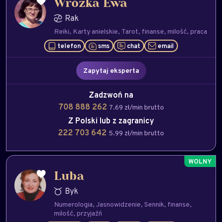
Wróżka Ewa
Rak
Reiki
Karty anielskie
Tarot
finanse
milość
praca
telefon
sms
chat
email
Zapytaj eksperta
Zadzwoń na
708 888 262
7.69 zł/min brutto
Z Polski lub z zagranicy
222 703 642
5.99 zł/min brutto
Luba
Byk
Numerologia
Jasnowidzenie
Sennik
finanse
milość
przyjaźń