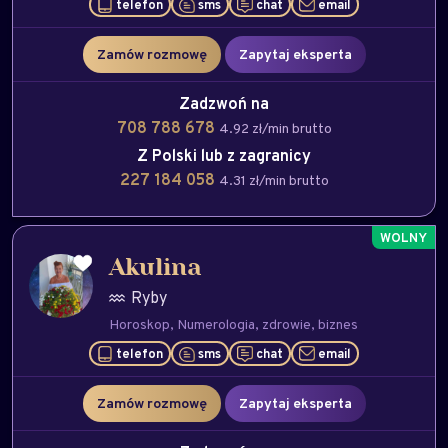
telefon
sms
chat
email
Zamów rozmowę
Zapytaj eksperta
Zadzwoń na
708 788 678
4.92 zł/min brutto
Z Polski lub z zagranicy
227 184 058
4.31 zł/min brutto
Akulina
Ryby
Horoskop
Numerologia
zdrowie
biznes
telefon
sms
chat
email
Zamów rozmowę
Zapytaj eksperta