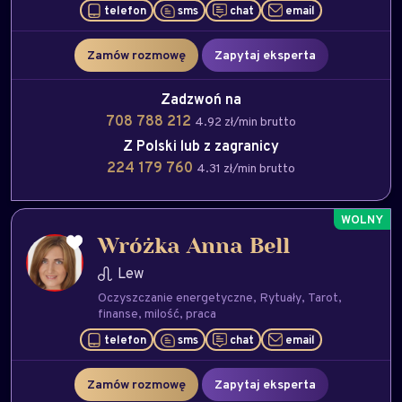
telefon
sms
chat
email
Zamów rozmowę
Zapytaj eksperta
Zadzwoń na
708 788 212
4.92 zł/min brutto
Z Polski lub z zagranicy
224 179 760
4.31 zł/min brutto
Wróżka Anna Bell
Lew
Oczyszczanie energetyczne
Rytuały
Tarot
finanse
milość
praca
telefon
sms
chat
email
Zamów rozmowę
Zapytaj eksperta