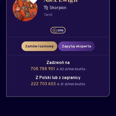
Alex Ewigh
Skorpion
Tarot
sms
Zamów rozmowę
Zapytaj eksperta
Zadzwoń na
708 788 901
4.92 zł/min brutto
Z Polski lub z zagranicy
222 703 603
4.31 zł/min brutto