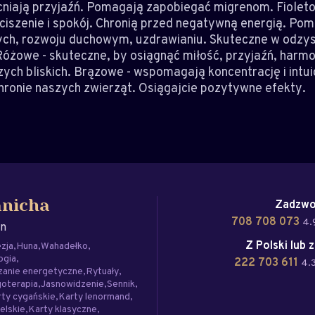
iają przyjaźń. Pomagają zapobiegać migrenom. Fioleto
iszenie i spokój. Chronią przed negatywną energią. Pom
ych, rozwoju duchowym, uzdrawianiu. Skuteczne w odzy
Różowe - skuteczne, by osiągnąć miłość, przyjaźń, harmon
ych bliskich. Brązowe - wspomagają koncentrację i intu
hronie naszych zwierząt. Osiągajcie pozytywne efekty.
Zadzwo
anicha
708 708 073
4.
an
Z Polski lub 
zja
Huna
Wahadełko
ogia
222 703 611
4.3
zanie energetyczne
Rytuały
oterapia
Jasnowidzenie
Sennik
ty cygańskie
Karty lenormand
elskie
Karty klasyczne