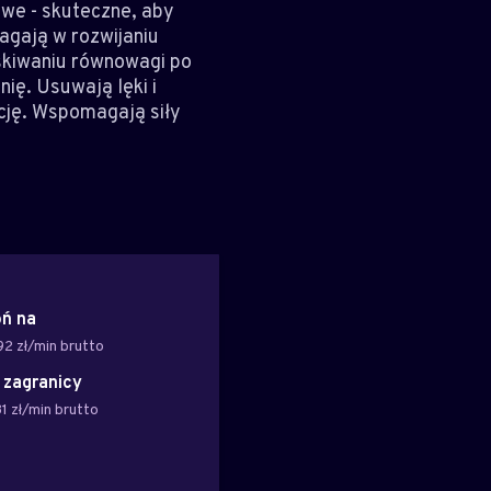
we - skuteczne, aby
agają w rozwijaniu
skiwaniu równowagi po
ię. Usuwają lęki i
icję. Wspomagają siły
ń na
92 zł/min brutto
z zagranicy
1 zł/min brutto