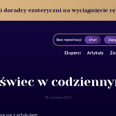
i doradcy ezoteryczni na wyciągnięcie rę
Bez rejestracji
Chat
Zapy
Eksperci
Artykuły
Zo
świec w codzienny
18 czerwca 2015
a się z artykułem.