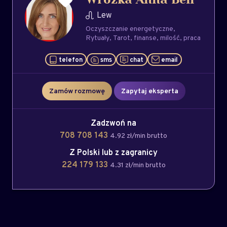
Wróżka Anna Bell
Lew
Oczyszczanie energetyczne
Rytuały
Tarot
finanse
milość
praca
telefon
sms
chat
email
Zamów rozmowę
Zapytaj eksperta
Zadzwoń na
708 708 143
4.92 zł/min brutto
Z Polski lub z zagranicy
224 179 133
4.31 zł/min brutto