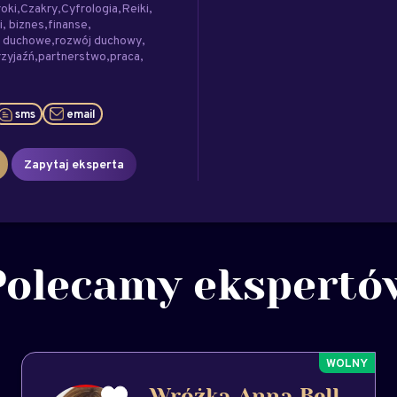
roki
Czakry
Cyfrologia
Reiki
i
biznes
finanse
e duchowe
rozwój duchowy
rzyjaźń
partnerstwo
praca
sms
email
Zapytaj eksperta
Polecamy ekspertó