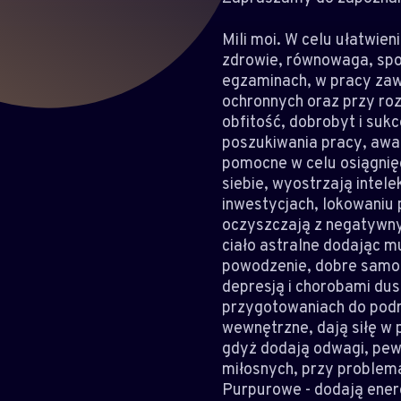
Mili moi. W celu ułatwie
zdrowie, równowaga, spo
egzaminach, w pracy zaw
ochronnych oraz przy ro
obfitość, dobrobyt i su
poszukiwania pracy, awan
pomocne w celu osiągnięc
siebie, wyostrzają intel
inwestycjach, lokowaniu 
oczyszczają z negatywnyc
ciało astralne dodając m
powodzenie, dobre samop
depresją i chorobami du
przygotowaniach do podr
wewnętrzne, dają siłę w 
gdyż dodają odwagi, pew
miłosnych, przy problema
Purpurowe - dodają energ