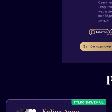
Czary i u
Feng Shu
wsparci
milość
p
związki
telefon
Zamów rozmowę