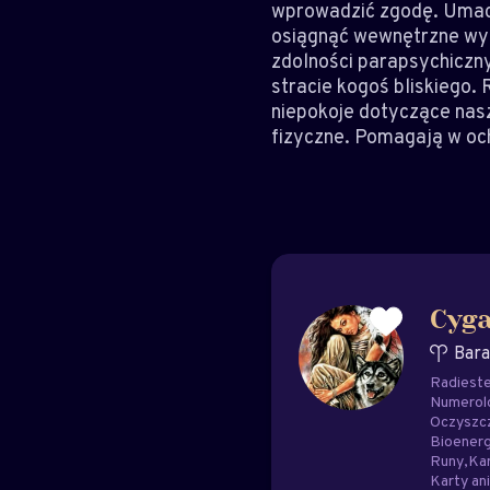
wprowadzić zgodę. Umacn
osiągnąć wewnętrzne wyc
zdolności parapsychiczn
stracie kogoś bliskiego. 
niepokoje dotyczące nasz
fizyczne. Pomagają w oc
Cyg
Bar
Radieste
Numerol
Oczyszc
Bioenerg
Runy
Kar
Karty ani