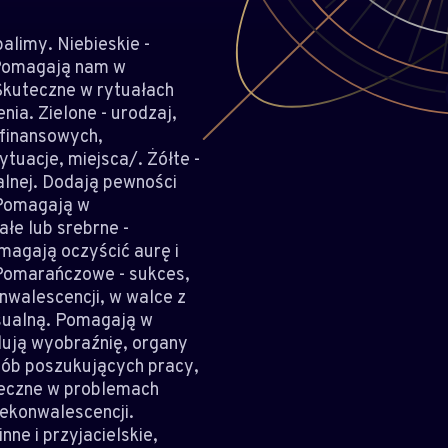
alimy. Niebieskie -
 Pomagają nam w
Skuteczne w rytuałach
a. Zielone - urodzaj,
 finansowych,
tuacje, miejsca/. Żółte -
alnej. Dodają pewności
. Pomagają w
łe lub srebrne -
magają oczyścić aurę i
. Pomarańczowe - sukces,
nwalescencji, w walce z
sualną. Pomagają w
lują wyobraźnię, organy
sób poszukujących pracy,
teczne w problemach
rekonwalescencji.
ne i przyjacielskie,