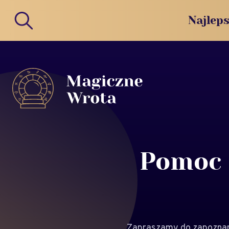
Najleps
Pomoc 
Zapraszamy do zapoznani