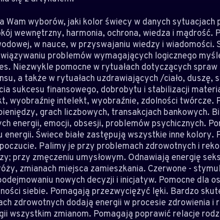
nia Wam wyborów, jaki kolor świecy w danych sytuacjach p
kój wewnętrzny, harmonia, ochrona, wiedza i mądrość.
odowej, w nauce, w przyswajaniu wiedzy i wiadomości. 
związywaniu problemów wymagających logicznego myśleni
kces. Niezwykle pomocne w rytuałach dotyczących spraw
su, a także w rytuałach uzdrawiających /ciało, duszę, sy
ia sukcesu finansowego, dobrobytu i stabilizacji materi
ekt, wyobraźnię intelekt, wyobraźnie, zdolności twórcze
pieniędzy, grach liczbowych, transakcjach bankowych. Bia
h energii, emocji, obsesji, problemów psychicznych. Po
u energii. Świece białe zastępują wszystkie inne kolory
oczucie. Palimy je przy problemach zdrowotnych i reko
szy; przy zmęczeniu umysłowym. Odnawiają energię sek
óży, zmianach miejsca zamieszkania. Czerwone - stymu
podejmowaniu nowych decyzji i inicjatyw. Pomocne dla o
ności siebie. Pomagają przezwyciężyć lęki. Bardzo sku
ch zdrowotnych dodają energii w procesie zdrowienia i 
ii wszystkim zmianom. Pomagają poprawić relacje rodzin