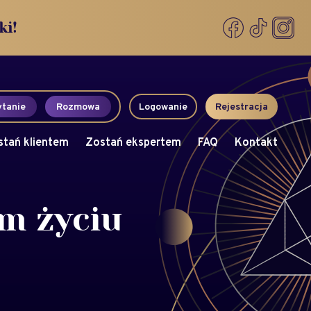
ki!
tanie
Rozmowa
Logowanie
Rejestracja
stań klientem
Zostań ekspertem
FAQ
Kontakt
m życiu