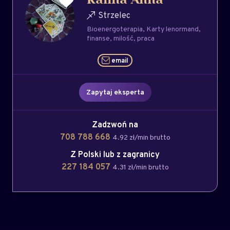
Kalina Anna
Strzelec
Bioenergoterapia
Karty lenormand
finanse
milość
praca
email
Zapytaj eksperta
Zadzwoń na
708 788 668
4.92 zł/min brutto
Z Polski lub z zagranicy
227 184 057
4.31 zł/min brutto