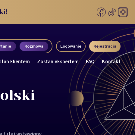
ki!
tanie
Rozmowa
Logowanie
Rejestracja
stań klientem
Zostań ekspertem
FAQ
Kontakt
olski
e tutaj wstawiony