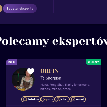
Zapytaj eksperta
Polecamy ekspertó
INFO
ORFIN
Skorpion
Huna
Feng Shui
Karty lenormand
biznes
milość
praca
telefon
sms
chat
email