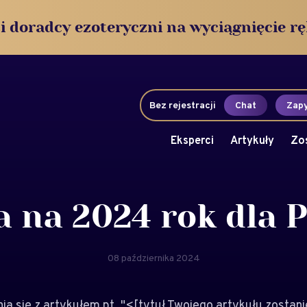
i doradcy ezoteryczni na wyciągnięcie rę
Bez rejestracji
Chat
Zapy
Eksperci
Artykuły
Zo
a na 2024 rok dla P
08 października 2024
 się z artykułem pt. "<[tytuł Twojego artykułu zostani