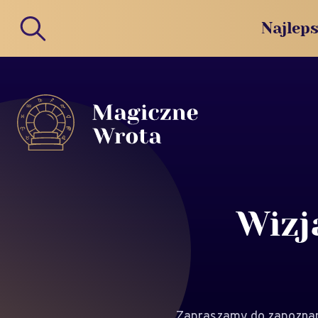
Najleps
Wizj
Zapraszamy do zapoznania