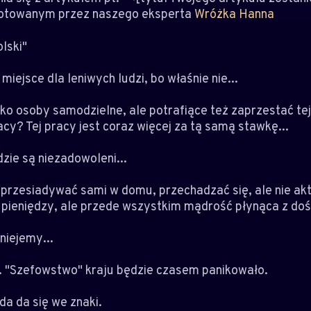
otowanym przez naszego eksperta
Wróżka Hanna
lski"
miejsce dla leniwych ludzi, bo właśnie nie...
ako osoby samodzielne, ale potrafiące też zaprzestać te
cy? Tej pracy jest coraz więcej za tą samą stawkę...
dzie są niezadowoleni...
przesiadywać sami w domu, przechadzać się, ale nie akt
 pieniędzy, ale przede wszystkim mądrość płynąca z doś
iejemy...
e. "Szefowstwo" kraju będzie czasem panikowało.
a da się we znaki.