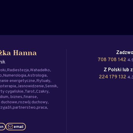
Zadzwo
żka Hanna
708 708 142
4.9
nik
Z Polski lub 
roki
Radiestezja
Wahadełko
p
Numerologia
Astrologia
224 179 132
4.3
zanie energetyczne
Rytuały
oterapia
Jasnowidzenie
Sennik
ty cygańskie
Tarot
Czakry
dium
biznes
finanse
e duchowe
rozwój duchowy
rzyjaźń
partnerstwo
praca
on
email