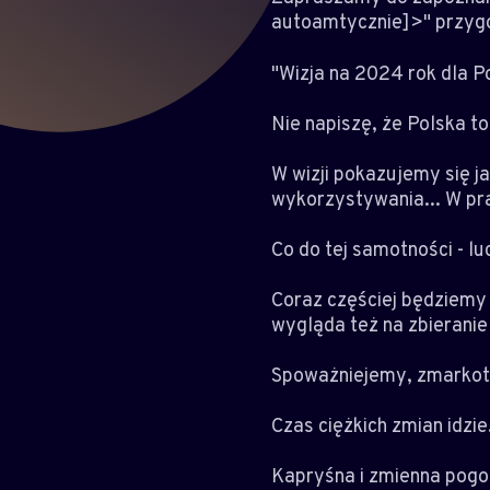
autoamtycznie]>" przyg
"Wizja na 2024 rok dla Po
Nie napiszę, że Polska to 
W wizji pokazujemy się j
wykorzystywania... W pra
Co do tej samotności - lu
Coraz częściej będziemy 
wygląda też na zbieranie
Spoważniejemy, zmarkotn
Czas ciężkich zmian idzi
Kapryśna i zmienna pogod