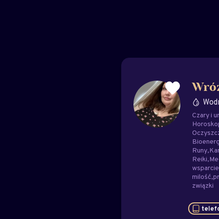
Wró
Wod
Czary i u
Horosko
Oczyszc
Bioenerg
Runy
Kar
Reiki
Me
wsparci
milość
p
związki
telef